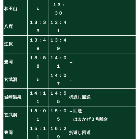
１３：
和田山
ㇾ
３０
１３：３
１３：４
八鹿
３
１
１３：４
１３：４
江原
８
９
１３：５
１４：０
豊岡
←
８
１
１４：０
玄武洞
ㇾ
←
７
１４：１
１４：５
城崎温泉
折返し回送
１
５
１５：０
１５：０
→回送
玄武洞
１
５
はまかぜ３号離合
１５：１
１６：２
豊岡
折返し回送
１
９