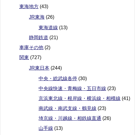
東海地方
(43)
JR東海
(26)
東海道線
(13)
静岡鉄道
(21)
車庫その他
(2)
関東
(727)
JR東日本
(244)
中央・総武線各停
(30)
中央線快速・青梅線・五日市線
(23)
京浜東北線・根岸線・横浜線・相模線
(41)
南武線・南武支線・鶴見線
(23)
埼京線・川越線・相鉄線直通
(26)
山手線
(13)