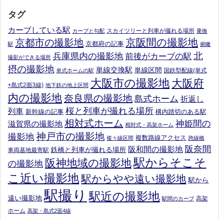
タグ
カーブしている駅
スカイツリーと列車が撮れる場所
カーブと勾配
乗換
京阪間の撮影地
京都市の撮影地
京都府の記事
駅
俯瞰
北
兵庫県内の撮影地
前後がカーブの駅
撮影ができる場所
摂の撮影地
単線交換駅
単線区間
国鉄型配線(単式
単式ホームの駅
大阪市の撮影地
大阪府
+島式2面3線)
地下鉄の地上区間
内の撮影地
奈良県の撮影地
島式ホーム
折返し
桜と列車が撮れる場所
列車
新幹線の記事
構内踏切のある駅
相対式ホーム
神姫間の
滋賀県の撮影地
相対式・高架ホーム
神戸市の撮影地
撮影地
複数路線アクセス
複々線区間
跨線橋
阪奈間
阪和間の撮影地
鉄橋と列車が撮れる場所
車両基地最寄駅
駅からそこそ
阪神地域の撮影地
の撮影地
こ近い撮影地
駅からやや遠い撮影地
駅から
駅撮り
駅近の撮影地
遠い撮影地
高架
駅間のカーブ
ホーム
高架・島式2面4線