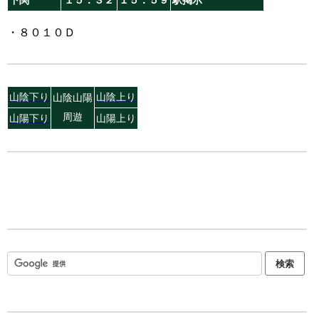
下関
１５：３２
１５：５９
駅掲示
・８０１０Ｄ
山陰下り
山陰上り
山陰山陽
周遊
山陽下り
山陽上り