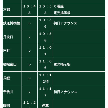
１０：４
１０：５
０番線
京都
８
３
電光掲示板
１０：５
鉄道博物館
ㇾ
初日アナウンス
６
１０：５
丹波口
ㇾ
８
１１：０
円町
ㇾ
１
１１：０
嵯峨嵐山
ㇾ
電光掲示板
６
１１：１
馬堀
ㇾ
２頃
１１：１
千代川
ㇾ
初日アナウンス
７
１１：２
園部
停車