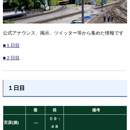
公式アナウンス、掲示、ツイッター等から集めた情報です
■１日目
■２日目
１日目
着
発
備考
０９：
宮原(操)
―
４８