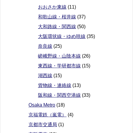
おおさか東線
(11)
和歌山線・桜井線
(37)
大和路線・関西線
(50)
大阪環状線・ゆめ咲線
(35)
奈良線
(25)
嵯峨野線・山陰本線
(26)
東西線・学研都市線
(15)
湖西線
(15)
貨物線・連絡線
(13)
阪和線・関西空港線
(33)
Osaka Metro
(18)
京福電鉄（嵐電）
(4)
京都市交通局
(1)