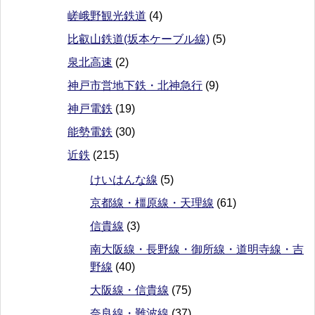
嵯峨野観光鉄道
(4)
比叡山鉄道(坂本ケーブル線)
(5)
泉北高速
(2)
神戸市営地下鉄・北神急行
(9)
神戸電鉄
(19)
能勢電鉄
(30)
近鉄
(215)
けいはんな線
(5)
京都線・橿原線・天理線
(61)
信貴線
(3)
南大阪線・長野線・御所線・道明寺線・吉
野線
(40)
大阪線・信貴線
(75)
奈良線・難波線
(37)