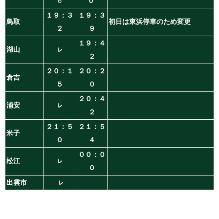
６
０
１９：３
１９：３
鳥取
初日は東浜停車のため変更
２
９
１９：４
湖山
ㇾ
２
２０：１
２０：２
倉吉
５
０
２０：４
浦安
ㇾ
２
２１：５
２１：５
米子
０
４
００：０
松江
ㇾ
０
出雲市
ㇾ