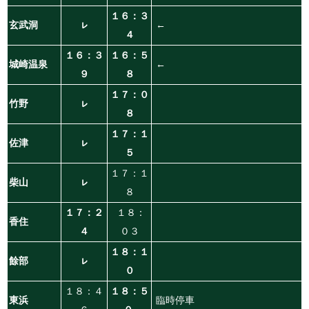
１６：３
玄武洞
ㇾ
←
４
１６：３
１６：５
城崎温泉
←
９
８
１７：０
竹野
ㇾ
８
１７：１
佐津
ㇾ
５
１７：１
柴山
ㇾ
８
１７：２
１８：
香住
４
０３
１８：１
餘部
ㇾ
０
１８：４
１８：５
東浜
臨時停車