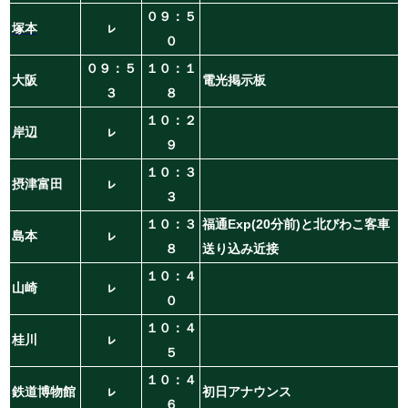
０９：５
塚本
ㇾ
０
０９：５
１０：１
大阪
電光掲示板
３
８
１０：２
岸辺
ㇾ
９
１０：３
摂津富田
ㇾ
３
１０：３
福通Exp(20分前)と北びわこ客車
島本
ㇾ
８
送り込み近接
１０：４
山崎
ㇾ
０
１０：４
桂川
ㇾ
５
１０：４
鉄道博物館
ㇾ
初日アナウンス
６