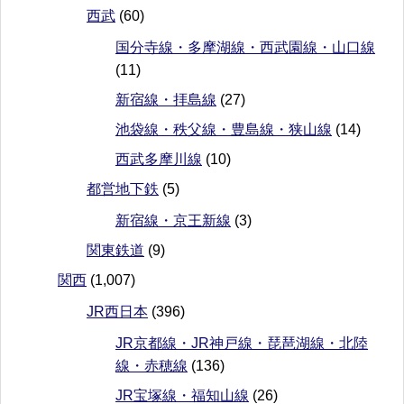
西武
(60)
国分寺線・多摩湖線・西武園線・山口線
(11)
新宿線・拝島線
(27)
池袋線・秩父線・豊島線・狭山線
(14)
西武多摩川線
(10)
都営地下鉄
(5)
新宿線・京王新線
(3)
関東鉄道
(9)
関西
(1,007)
JR西日本
(396)
JR京都線・JR神戸線・琵琶湖線・北陸
線・赤穂線
(136)
JR宝塚線・福知山線
(26)