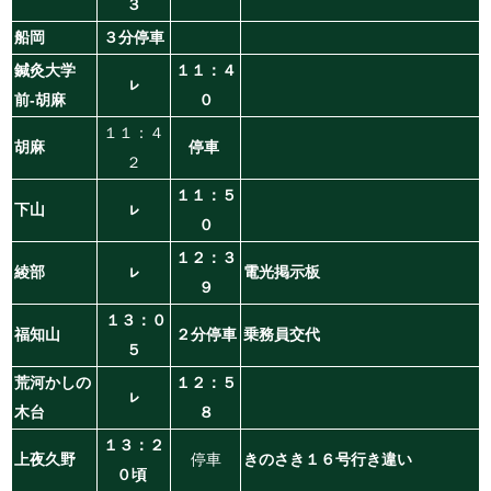
３
船岡
３分停車
鍼灸大学
１１：４
ㇾ
前-胡麻
０
１１：４
胡麻
停車
２
１１：５
下山
ㇾ
０
１２：３
綾部
ㇾ
電光掲示板
９
１３：０
福知山
２分停車
乗務員交代
５
荒河かしの
１２：５
ㇾ
木台
８
１３：２
上夜久野
停車
きのさき１６号行き違い
０頃