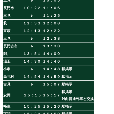
三見
ㇾ
１０：０５
長門市
１０：２２
１１：０６
三見
ㇾ
１１：２５
萩
１１：３３
１２：０８
東萩
１２：１３
１２：２２
三見
ㇾ
１２：３８
長門古市
ㇾ
１３：３０
阿川
１３：５１
１４：００
湯玉
１４：３０
１４：４０
小串
ㇾ
１４：４８
駅掲示
黒井村
１４：５４
１４：５９
駅掲示
吉見
ㇾ
１５：０７
駅掲示
駅掲示
安岡
１５：１５
１５：１７
対向普通列車と交換
幡生
１５：２５
１５：２６
駅掲示