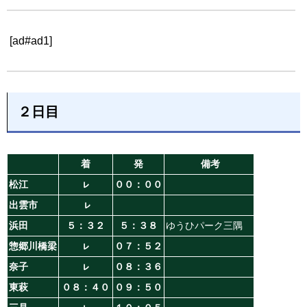
[ad#ad1]
２日目
着
発
備考
松江
ㇾ
００：００
出雲市
ㇾ
浜田
５：３２
５：３８
ゆうひパーク三隅
惣郷川橋梁
ㇾ
０７：５２
奈子
ㇾ
０８：３６
東萩
０８：４０
０９：５０