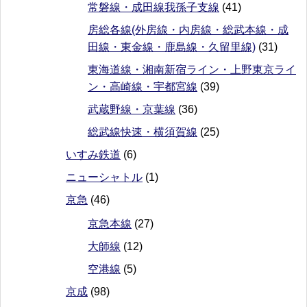
常磐線・成田線我孫子支線
(41)
房総各線(外房線・内房線・総武本線・成
田線・東金線・鹿島線・久留里線)
(31)
東海道線・湘南新宿ライン・上野東京ライ
ン・高崎線・宇都宮線
(39)
武蔵野線・京葉線
(36)
総武線快速・横須賀線
(25)
いすみ鉄道
(6)
ニューシャトル
(1)
京急
(46)
京急本線
(27)
大師線
(12)
空港線
(5)
京成
(98)