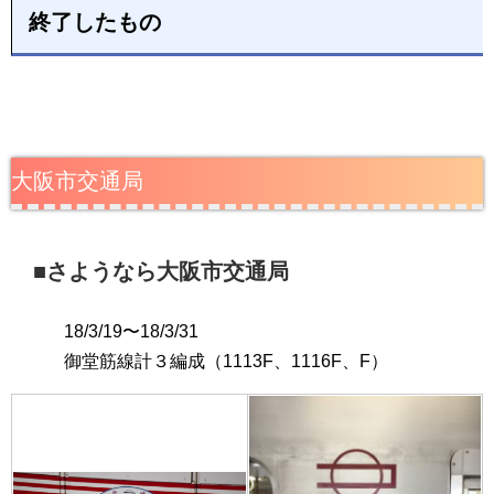
終了したもの
大阪市交通局
■さようなら大阪市交通局
18/3/19〜18/3/31
御堂筋線計３編成（1113F、1116F、F）