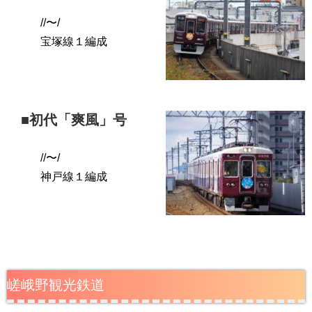
//〜/
宝塚線１編成
■初代「爽風」号
//〜/
神戸線１編成
嵯峨野観光鉄道