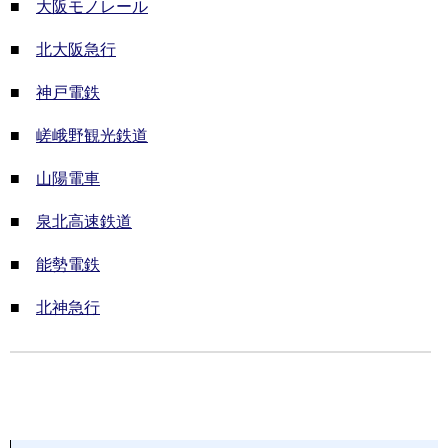
■
大阪モノレール
■
北大阪急行
■
神戸電鉄
■
嵯峨野観光鉄道
■
山陽電車
■
泉北高速鉄道
■
能勢電鉄
■
北神急行