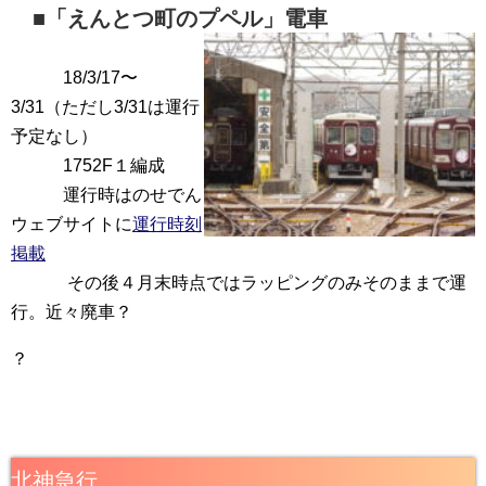
■「えんとつ町のプペル」電車
18/3/17〜
3/31（ただし3/31は運行
予定なし）
1752F１編成
運行時はのせでん
ウェブサイトに
運行時刻
掲載
その後４月末時点ではラッピングのみそのままで運
行。近々廃車？
？
北神急行