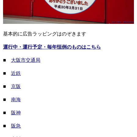
基本的に広告ラッピングはのぞきます
運行中・運行予定・毎年恒例のものはこちら
■
大阪市交通局
■
近鉄
■
京阪
■
南海
■
阪神
■
阪急