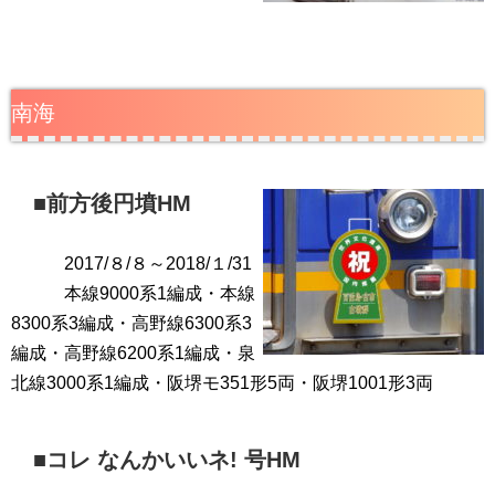
南海
■
前方後円墳HM
2
017/８/８～2018/１/31
本線9000系1編成・
本線
8300系3編成・
高野線6300系3
編成・
高野線6200系1編成・
泉
北線3000系1編成・
阪堺モ351形5両・
阪堺1001形3両
■
コレ なんかいいネ! 号HM