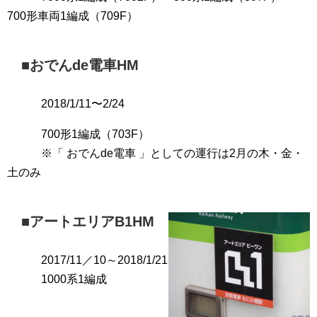
700形車両1編成（
709F
）
■
おでんde電車HM
201
8/1/11〜2/24
700形1編成（
703F
）
※「 おでんde電車 」としての運行は2月の木・金・
土のみ
■
アートエリアB1HM
2017/11／10～2018/1/21
1000系1編成