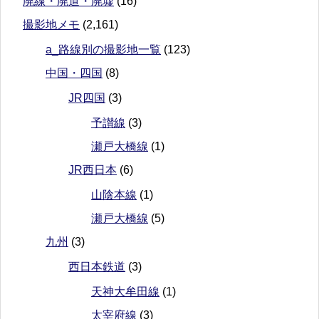
廃線・廃道・廃墟
(16)
撮影地メモ
(2,161)
a_路線別の撮影地一覧
(123)
中国・四国
(8)
JR四国
(3)
予讃線
(3)
瀬戸大橋線
(1)
JR西日本
(6)
山陰本線
(1)
瀬戸大橋線
(5)
九州
(3)
西日本鉄道
(3)
天神大牟田線
(1)
太宰府線
(3)