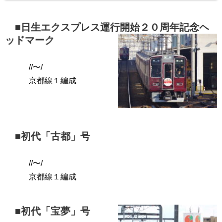
■日生エクスプレス運行開始２０周年記念ヘ
ッドマーク
//〜/
京都線１編成
■初代「古都」号
//〜/
京都線１編成
■初代「宝夢」号