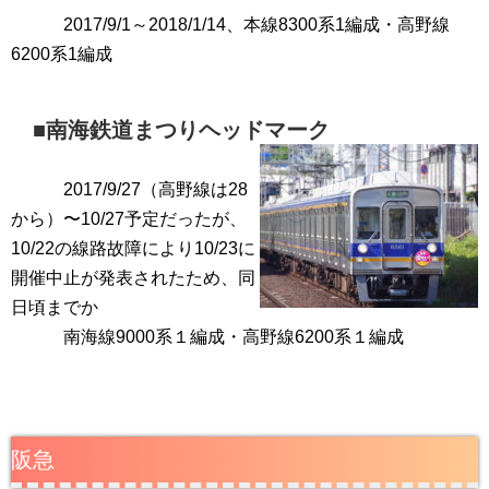
2017/9/1～2018/1/14、
本線8300系1編成・
高野線
6200系1編成
■南海鉄道まつりヘッドマーク
2017/9/27（高野線は28
から）〜10/27予定だったが、
10/22の線路故障により10/23に
開催中止が発表されたため、同
日頃までか
南海線9000系１編成・高野線6200系１編成
阪急