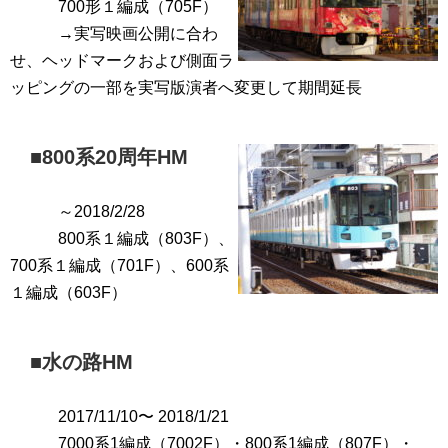
700形１編成（705F）
→実写映画公開に合わ
せ、ヘッドマークおよび側面ラ
ッピングの一部を実写版演者へ変更して期間延長
■
800系20周年HM
～2018/2/28
800系１編成（
803F
）
、
700系１編成（
701F
）、
600系
１編成（
603F
）
■
水の路HM
2017/11/10〜 2018/1/21
7000系1編成（
7002F
）・
800系1編成（
807F
）・