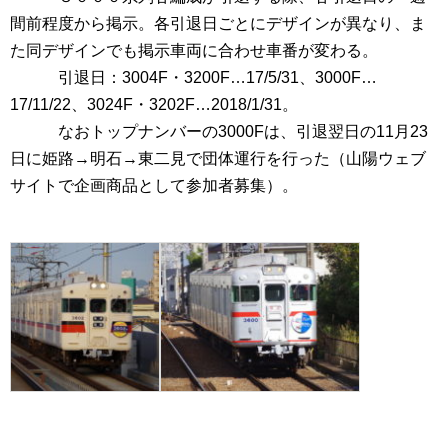
間前程度から掲示。各引退日ごとにデザインが異なり、ま
た同デザインでも掲示車両に合わせ車番が変わる。
引退日：3004F・3200F…17/5/31、3000F…
17/11/22、3024F・3202F…2018/1/31。
なおトップナンバーの3000Fは、引退翌日の11月23
日に姫路→明石→東二見で団体運行を行った（山陽ウェブ
サイトで企画商品として参加者募集）。