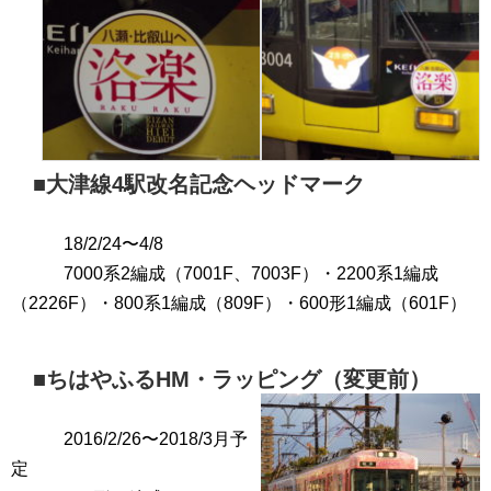
■大津線4駅改名記念ヘッドマーク
18/2/24〜4/8
7000系2編成（7001F、7003F）・2200系1編成
（2226F）・800系1編成（809F）・600形1編成（601F）
■ちはやふるHM・ラッピング（変更前）
2016/2/26〜2018/3月予
定