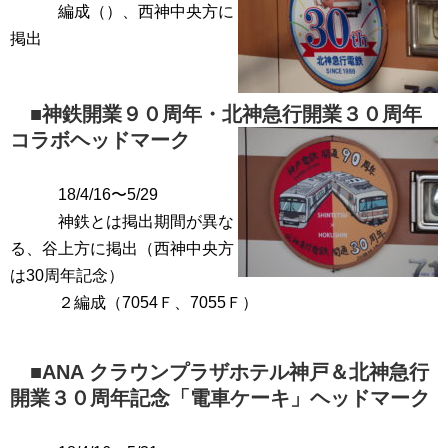
編成（）、西神中央方に
掲出
■神鉄開業９０周年・北神急行開業３０周年
コラボヘッドマーク
18/4/16〜5/29
神鉄とは掲出期間が異な
る、谷上方に掲出（西神中央方
は30周年記念）
２編成（7054Ｆ、7055Ｆ）
■ANA クラウンプラザホテル神戸＆北神急行
開業３０周年記念「電車ケーキ」ヘッドマーク