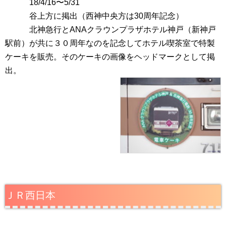
18/4/16〜5/31
谷上方に掲出（西神中央方は30周年記念）
北神急行とANAクラウンプラザホテル神戸（新神戸
駅前）が共に３０周年なのを記念してホテル喫茶室で特製
ケーキを販売。そのケーキの画像をヘッドマークとして掲
出。
ＪＲ西日本