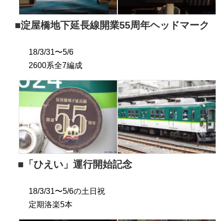
■淀屋橋地下延長線開業55周年ヘッドマーク
18/3/31〜5/6
2600系全7編成
■「ひえい」運行開始記念
18/3/31〜5/6の土日祝
定期洛楽5本