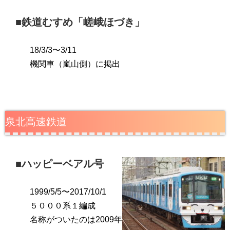
■鉄道むすめ「嵯峨ほづき」
18/3/3〜3/11
機関車（嵐山側）に掲出
泉北高速鉄道
■ハッピーベアル号
1999/5/5〜2017/10/1
５０００系１編成
名称がついたのは2009年