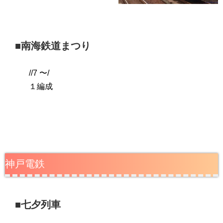
■南海鉄道まつり
//7 〜/
１編成
神戸電鉄
■七夕列車