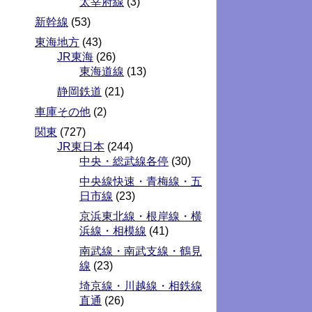
太宰府線
(3)
新幹線
(53)
東海地方
(43)
JR東海
(26)
東海道線
(13)
静岡鉄道
(21)
車庫その他
(2)
関東
(727)
JR東日本
(244)
中央・総武線各停
(30)
中央線快速・青梅線・五
日市線
(23)
京浜東北線・根岸線・横
浜線・相模線
(41)
南武線・南武支線・鶴見
線
(23)
埼京線・川越線・相鉄線
直通
(26)