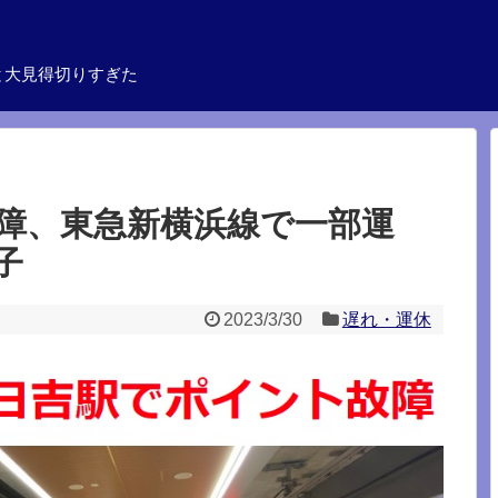
と大見得切りすぎた
障、東急新横浜線で一部運
子
2023/3/30
遅れ・運休