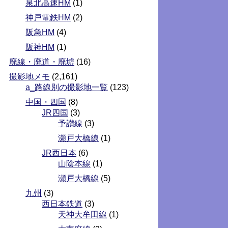
泉北高速HM
(1)
神戸電鉄HM
(2)
阪急HM
(4)
阪神HM
(1)
廃線・廃道・廃墟
(16)
撮影地メモ
(2,161)
a_路線別の撮影地一覧
(123)
中国・四国
(8)
JR四国
(3)
予讃線
(3)
瀬戸大橋線
(1)
JR西日本
(6)
山陰本線
(1)
瀬戸大橋線
(5)
九州
(3)
西日本鉄道
(3)
天神大牟田線
(1)