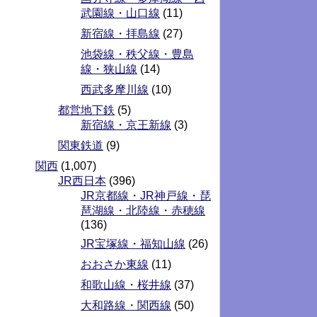
武園線・山口線
(11)
新宿線・拝島線
(27)
池袋線・秩父線・豊島
線・狭山線
(14)
西武多摩川線
(10)
都営地下鉄
(5)
新宿線・京王新線
(3)
関東鉄道
(9)
関西
(1,007)
JR西日本
(396)
JR京都線・JR神戸線・琵
琶湖線・北陸線・赤穂線
(136)
JR宝塚線・福知山線
(26)
おおさか東線
(11)
和歌山線・桜井線
(37)
大和路線・関西線
(50)