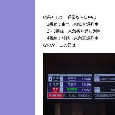
結果として、通常なら日中は
・1番線：東急→相鉄直通列車
・2・3番線：東急折り返し列車
・4番線：相鉄→東急直通列車
なのが、この日は