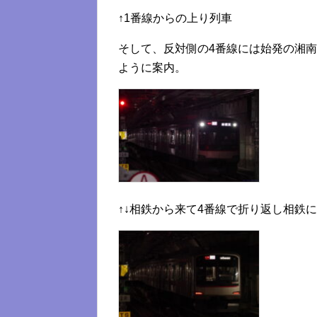
↑1番線からの上り列車
そして、反対側の4番線には始発の湘
ように案内。
↑↓相鉄から来て4番線で折り返し相鉄