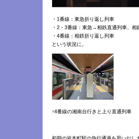
・1番線：東急折り返し列車
・2・3番線：東急→相鉄直通列車、相
・4番線：相鉄折り返し列車
という状況に。
↑4番線の湘南台行きと上り直通列車
初期の岩本町駅の急行通過を思いだし