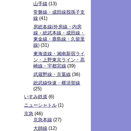
山手線
(13)
常磐線・成田線我孫子支
線
(41)
房総各線(外房線・内房
線・総武本線・成田線・
東金線・鹿島線・久留里
線)
(31)
東海道線・湘南新宿ライ
ン・上野東京ライン・高
崎線・宇都宮線
(39)
武蔵野線・京葉線
(36)
総武線快速・横須賀線
(25)
いすみ鉄道
(6)
ニューシャトル
(1)
京急
(46)
京急本線
(27)
大師線
(12)