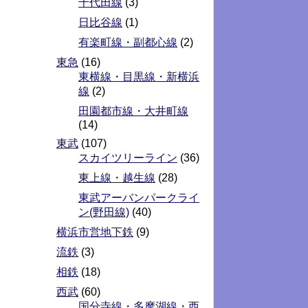
千代田線
(3)
日比谷線
(1)
有楽町線・副都心線
(2)
東急
(16)
東横線・目黒線・新横浜
線
(2)
田園都市線・大井町線
(14)
東武
(107)
スカイツリーライン
(36)
東上線・越生線
(28)
東武アーバンパークライ
ン(野田線)
(40)
横浜市営地下鉄
(9)
流鉄
(3)
相鉄
(18)
西武
(60)
国分寺線・多摩湖線・西