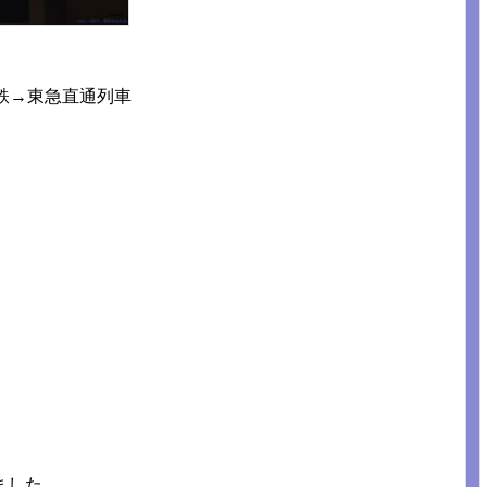
鉄→東急直通列車
ました。