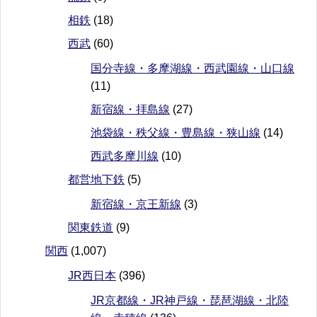
相鉄
(18)
西武
(60)
国分寺線・多摩湖線・西武園線・山口線
(11)
新宿線・拝島線
(27)
池袋線・秩父線・豊島線・狭山線
(14)
西武多摩川線
(10)
都営地下鉄
(5)
新宿線・京王新線
(3)
関東鉄道
(9)
関西
(1,007)
JR西日本
(396)
JR京都線・JR神戸線・琵琶湖線・北陸