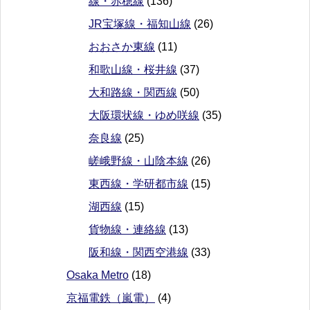
線・赤穂線
(136)
JR宝塚線・福知山線
(26)
おおさか東線
(11)
和歌山線・桜井線
(37)
大和路線・関西線
(50)
大阪環状線・ゆめ咲線
(35)
奈良線
(25)
嵯峨野線・山陰本線
(26)
東西線・学研都市線
(15)
湖西線
(15)
貨物線・連絡線
(13)
阪和線・関西空港線
(33)
Osaka Metro
(18)
京福電鉄（嵐電）
(4)