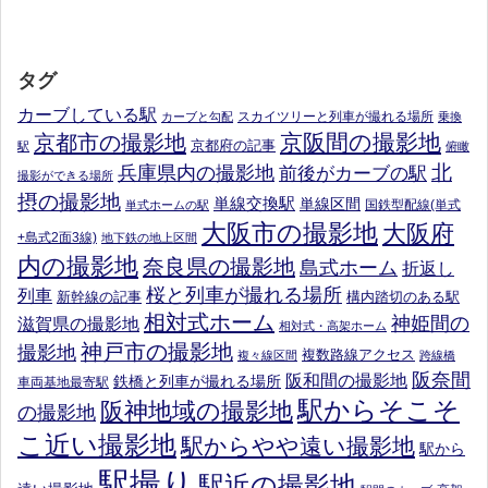
タグ
カーブしている駅
スカイツリーと列車が撮れる場所
カーブと勾配
乗換
京阪間の撮影地
京都市の撮影地
京都府の記事
駅
俯瞰
北
兵庫県内の撮影地
前後がカーブの駅
撮影ができる場所
摂の撮影地
単線交換駅
単線区間
国鉄型配線(単式
単式ホームの駅
大阪市の撮影地
大阪府
+島式2面3線)
地下鉄の地上区間
内の撮影地
奈良県の撮影地
島式ホーム
折返し
桜と列車が撮れる場所
列車
新幹線の記事
構内踏切のある駅
相対式ホーム
神姫間の
滋賀県の撮影地
相対式・高架ホーム
神戸市の撮影地
撮影地
複数路線アクセス
複々線区間
跨線橋
阪奈間
阪和間の撮影地
鉄橋と列車が撮れる場所
車両基地最寄駅
駅からそこそ
阪神地域の撮影地
の撮影地
こ近い撮影地
駅からやや遠い撮影地
駅から
駅撮り
駅近の撮影地