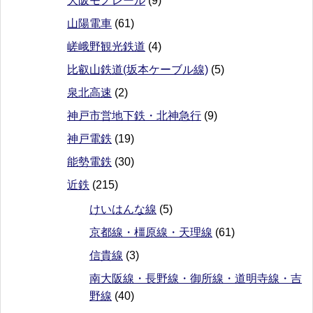
大阪モノレール
(9)
山陽電車
(61)
嵯峨野観光鉄道
(4)
比叡山鉄道(坂本ケーブル線)
(5)
泉北高速
(2)
神戸市営地下鉄・北神急行
(9)
神戸電鉄
(19)
能勢電鉄
(30)
近鉄
(215)
けいはんな線
(5)
京都線・橿原線・天理線
(61)
信貴線
(3)
南大阪線・長野線・御所線・道明寺線・吉
野線
(40)