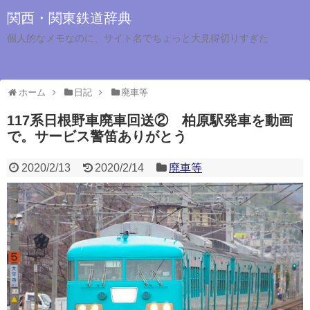
関西・関東鉄道辞典
個人的なメモなのに、サイト名でちょっと大見得切りすぎた
ホーム
日記
廃車等
117系日根野車廃車回送② 柏原駅発車を動画
で。サービス警笛ありがとう
2020/2/13
2020/2/14
廃車等