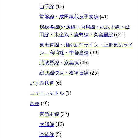
山手線
(13)
常磐線・成田線我孫子支線
(41)
房総各線(外房線・内房線・総武本線・成
田線・東金線・鹿島線・久留里線)
(31)
東海道線・湘南新宿ライン・上野東京ライ
ン・高崎線・宇都宮線
(39)
武蔵野線・京葉線
(36)
総武線快速・横須賀線
(25)
いすみ鉄道
(6)
ニューシャトル
(1)
京急
(46)
京急本線
(27)
大師線
(12)
空港線
(5)