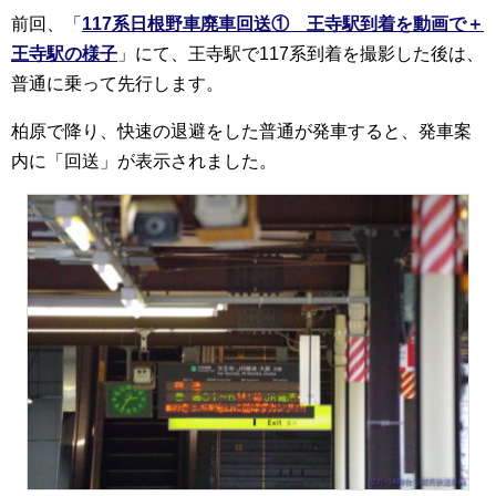
前回、「
117系日根野車廃車回送① 王寺駅到着を動画で＋
王寺駅の様子
」にて、王寺駅で117系到着を撮影した後は、
普通に乗って先行します。
柏原で降り、快速の退避をした普通が発車すると、発車案
内に「回送」が表示されました。