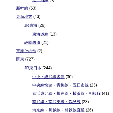
新幹線
(53)
東海地方
(43)
JR東海
(26)
東海道線
(13)
静岡鉄道
(21)
車庫その他
(2)
関東
(727)
JR東日本
(244)
中央・総武線各停
(30)
中央線快速・青梅線・五日市線
(23)
京浜東北線・根岸線・横浜線・相模線
(41)
南武線・南武支線・鶴見線
(23)
埼京線・川越線・相鉄線直通
(26)