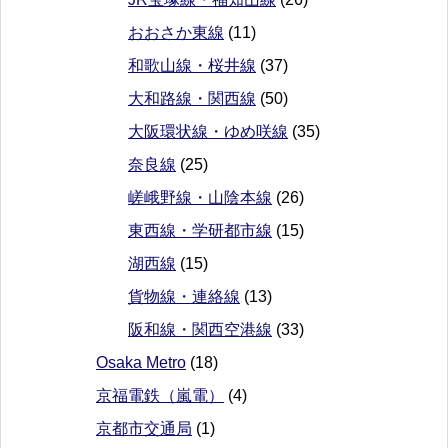
おおさか東線
(11)
和歌山線・桜井線
(37)
大和路線・関西線
(50)
大阪環状線・ゆめ咲線
(35)
奈良線
(25)
嵯峨野線・山陰本線
(26)
東西線・学研都市線
(15)
湖西線
(15)
貨物線・連絡線
(13)
阪和線・関西空港線
(33)
Osaka Metro
(18)
京福電鉄（嵐電）
(4)
京都市交通局
(1)