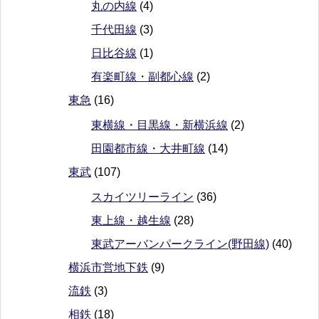
丸の内線
(4)
千代田線
(3)
日比谷線
(1)
有楽町線・副都心線
(2)
東急
(16)
東横線・目黒線・新横浜線
(2)
田園都市線・大井町線
(14)
東武
(107)
スカイツリーライン
(36)
東上線・越生線
(28)
東武アーバンパークライン(野田線)
(40)
横浜市営地下鉄
(9)
流鉄
(3)
相鉄
(18)