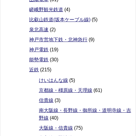
嵯峨野観光鉄道
(4)
比叡山鉄道(坂本ケーブル線)
(5)
泉北高速
(2)
神戸市営地下鉄・北神急行
(9)
神戸電鉄
(19)
能勢電鉄
(30)
近鉄
(215)
けいはんな線
(5)
京都線・橿原線・天理線
(61)
信貴線
(3)
南大阪線・長野線・御所線・道明寺線・吉
野線
(40)
大阪線・信貴線
(75)