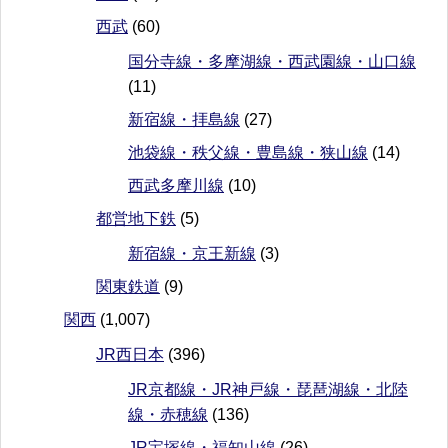
西武
(60)
国分寺線・多摩湖線・西武園線・山口線
(11)
新宿線・拝島線
(27)
池袋線・秩父線・豊島線・狭山線
(14)
西武多摩川線
(10)
都営地下鉄
(5)
新宿線・京王新線
(3)
関東鉄道
(9)
関西
(1,007)
JR西日本
(396)
JR京都線・JR神戸線・琵琶湖線・北陸
線・赤穂線
(136)
JR宝塚線・福知山線
(26)