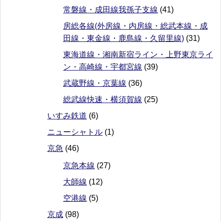
常磐線・成田線我孫子支線
(41)
房総各線(外房線・内房線・総武本線・成
田線・東金線・鹿島線・久留里線)
(31)
東海道線・湘南新宿ライン・上野東京ライ
ン・高崎線・宇都宮線
(39)
武蔵野線・京葉線
(36)
総武線快速・横須賀線
(25)
いすみ鉄道
(6)
ニューシャトル
(1)
京急
(46)
京急本線
(27)
大師線
(12)
空港線
(5)
京成
(98)