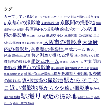
タグ
カーブしている駅
スカイツリーと列車が撮れる場所
カーブと勾配
乗換
京阪間の撮影地
京都市の撮影地
京都府の記事
駅
俯瞰
北
兵庫県内の撮影地
前後がカーブの駅
撮影ができる場所
摂の撮影地
単線交換駅
単線区間
国鉄型配線(単式
単式ホームの駅
大阪市の撮影地
大阪府
+島式2面3線)
地下鉄の地上区間
内の撮影地
奈良県の撮影地
島式ホーム
折返し
桜と列車が撮れる場所
列車
新幹線の記事
構内踏切のある駅
相対式ホーム
神姫間の
滋賀県の撮影地
相対式・高架ホーム
神戸市の撮影地
撮影地
複数路線アクセス
複々線区間
跨線橋
阪奈間
阪和間の撮影地
鉄橋と列車が撮れる場所
車両基地最寄駅
駅からそこそ
阪神地域の撮影地
の撮影地
こ近い撮影地
駅からやや遠い撮影地
駅から
駅撮り
駅近の撮影地
遠い撮影地
高架
駅間のカーブ
ホーム
高架・島式2面4線