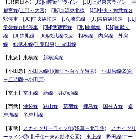
【JR東日本】
[JS]湘南新宿ライン
[JU]上野東京ライン・宇
都宮線(上野～大宮)
[JK]京浜東北線
[JB]中央・総武線各
駅停車
[JC]中央線快速
[JA]埼京線
[JJ]常磐線快速
[JL]
常磐線各駅停車
[JM]武蔵野線
[JN]南武線
[JN]南武支
線
[JI]鶴見線
[JO]総武線快速
相模線
内房線
外房
線
総武本線(千葉以東)・成田線
【東急】東横線
新横浜線
【小田急】
小田原線①(新宿〜向ヶ丘遊園)
小田原線②(向
ヶ丘遊園〜小田原)
【京王】
京王線
新線
井の頭線
【西武】
池袋線
狭山線
新宿線
拝島線
国分寺線
多
摩湖線
多摩川線
【東武】
スカイツリーライン①(浅草～北千住)
スカイツリ
ーライン②(北千住〜東武動物公園)
東上線
野田線(アー