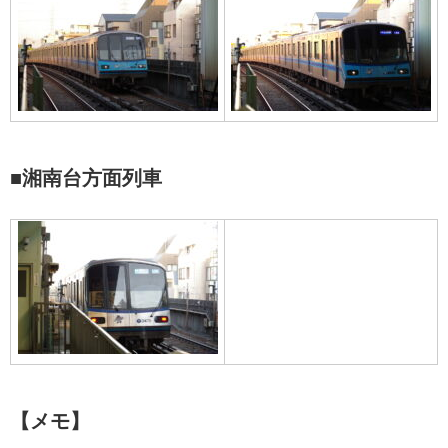
■湘南台方面列車
【メモ】