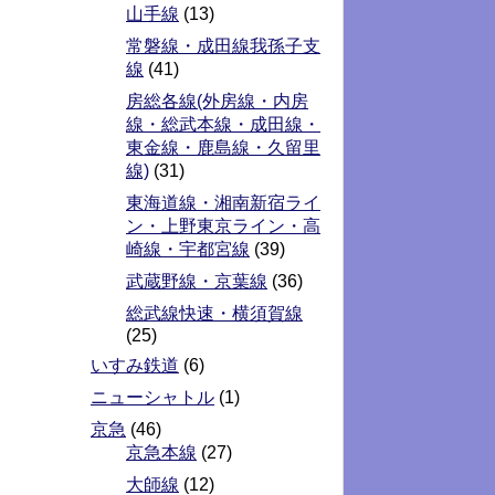
山手線
(13)
常磐線・成田線我孫子支
線
(41)
房総各線(外房線・内房
線・総武本線・成田線・
東金線・鹿島線・久留里
線)
(31)
東海道線・湘南新宿ライ
ン・上野東京ライン・高
崎線・宇都宮線
(39)
武蔵野線・京葉線
(36)
総武線快速・横須賀線
(25)
いすみ鉄道
(6)
ニューシャトル
(1)
京急
(46)
京急本線
(27)
大師線
(12)