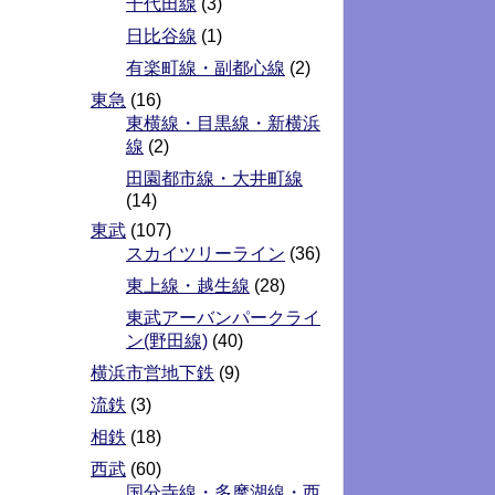
千代田線
(3)
日比谷線
(1)
有楽町線・副都心線
(2)
東急
(16)
東横線・目黒線・新横浜
線
(2)
田園都市線・大井町線
(14)
東武
(107)
スカイツリーライン
(36)
東上線・越生線
(28)
東武アーバンパークライ
ン(野田線)
(40)
横浜市営地下鉄
(9)
流鉄
(3)
相鉄
(18)
西武
(60)
国分寺線・多摩湖線・西