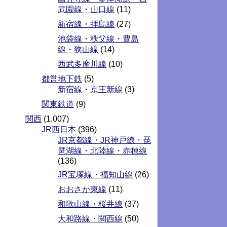
武園線・山口線
(11)
新宿線・拝島線
(27)
池袋線・秩父線・豊島
線・狭山線
(14)
西武多摩川線
(10)
都営地下鉄
(5)
新宿線・京王新線
(3)
関東鉄道
(9)
関西
(1,007)
JR西日本
(396)
JR京都線・JR神戸線・琵
琶湖線・北陸線・赤穂線
(136)
JR宝塚線・福知山線
(26)
おおさか東線
(11)
和歌山線・桜井線
(37)
大和路線・関西線
(50)