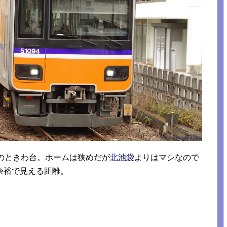
のときわ台。ホームは狭めだが
北池袋
よりはマシなので
余裕で見える距離。