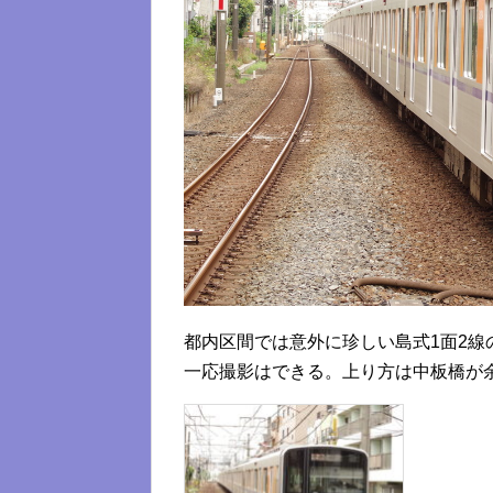
都内区間では意外に珍しい島式1面2線
一応撮影はできる。上り方は中板橋が