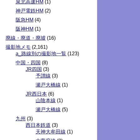
泉北高速HM
(1)
神戸電鉄HM
(2)
阪急HM
(4)
阪神HM
(1)
廃線・廃道・廃墟
(16)
撮影地メモ
(2,161)
a_路線別の撮影地一覧
(123)
中国・四国
(8)
JR四国
(3)
予讃線
(3)
瀬戸大橋線
(1)
JR西日本
(6)
山陰本線
(1)
瀬戸大橋線
(5)
九州
(3)
西日本鉄道
(3)
天神大牟田線
(1)