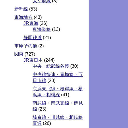
太宰府線
(3)
新幹線
(53)
東海地方
(43)
JR東海
(26)
東海道線
(13)
静岡鉄道
(21)
車庫その他
(2)
関東
(727)
JR東日本
(244)
中央・総武線各停
(30)
中央線快速・青梅線・五
日市線
(23)
京浜東北線・根岸線・横
浜線・相模線
(41)
南武線・南武支線・鶴見
線
(23)
埼京線・川越線・相鉄線
直通
(26)