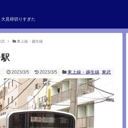
と大見得切りすぎた
東武
東上線・越生線
台駅
2023/3/5
2023/3/5
東上線・越生線
,
東武