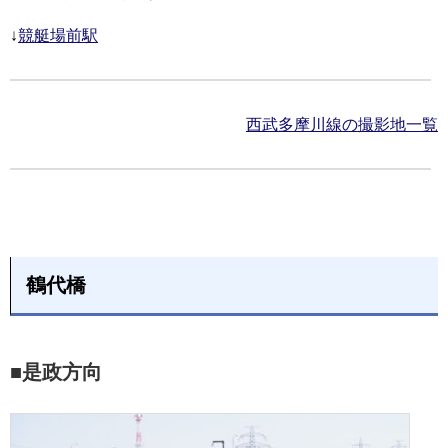
↓
競艇場前駅
西武多摩川線の撮影地一覧
鶴代橋
■是政方向