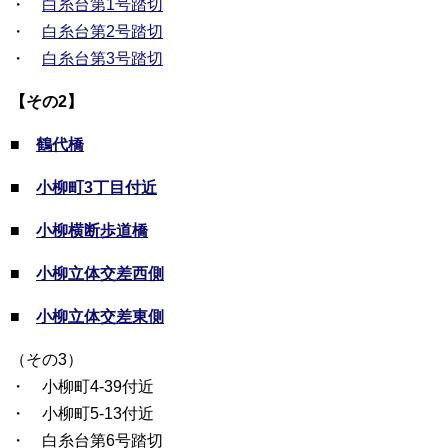
・
白糸台第1号踏切
・
白糸台第2号踏切
・
白糸台第3号踏切
【その2】
■
鶴代橋
■
小柳町3丁目付近
■
小柳横断歩道橋
■
小柳立体交差西側
■
小柳立体交差東側
（その3）
・ 小柳町4-39付近
・ 小柳町5-13付近
・ 白糸台第6号踏切