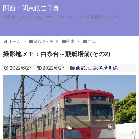
関西・関東鉄道辞典
個人的なメモなのに、サイト名でちょっと大見得切りすぎた
ホーム
撮影地メモ
関東
西武
撮影地メモ：白糸台～競艇場前(その2)
2022/6/27
2022/6/27
西武
,
西武多摩川線