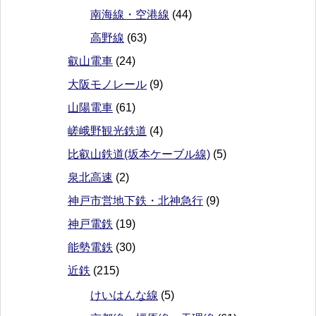
南海線・空港線
(44)
高野線
(63)
叡山電車
(24)
大阪モノレール
(9)
山陽電車
(61)
嵯峨野観光鉄道
(4)
比叡山鉄道(坂本ケーブル線)
(5)
泉北高速
(2)
神戸市営地下鉄・北神急行
(9)
神戸電鉄
(19)
能勢電鉄
(30)
近鉄
(215)
けいはんな線
(5)