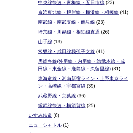
中央線快速・青梅線・五日市線
(23)
京浜東北線・根岸線・横浜線・相模線
(41)
南武線・南武支線・鶴見線
(23)
埼京線・川越線・相鉄線直通
(26)
山手線
(13)
常磐線・成田線我孫子支線
(41)
房総各線(外房線・内房線・総武本線・成
田線・東金線・鹿島線・久留里線)
(31)
東海道線・湘南新宿ライン・上野東京ライ
ン・高崎線・宇都宮線
(39)
武蔵野線・京葉線
(36)
総武線快速・横須賀線
(25)
いすみ鉄道
(6)
ニューシャトル
(1)