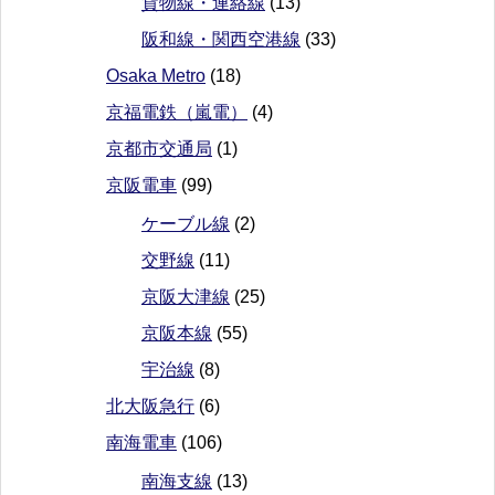
貨物線・連絡線
(13)
阪和線・関西空港線
(33)
Osaka Metro
(18)
京福電鉄（嵐電）
(4)
京都市交通局
(1)
京阪電車
(99)
ケーブル線
(2)
交野線
(11)
京阪大津線
(25)
京阪本線
(55)
宇治線
(8)
北大阪急行
(6)
南海電車
(106)
南海支線
(13)