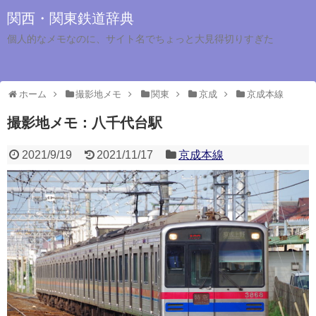
関西・関東鉄道辞典
個人的なメモなのに、サイト名でちょっと大見得切りすぎた
ホーム
撮影地メモ
関東
京成
京成本線
撮影地メモ：八千代台駅
2021/9/19
2021/11/17
京成本線