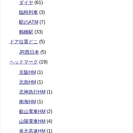
ダイヤ
(61)
臨時列車
(3)
駅のATM
(7)
鶴橋駅
(33)
ドア位置どこ
(5)
JR西日本
(5)
ヘッドマーク
(19)
京阪HM
(1)
北急HM
(1)
北神急行HM
(1)
南海HM
(1)
叡山電車HM
(2)
山陽電車HM
(4)
泉北高速HM
(1)