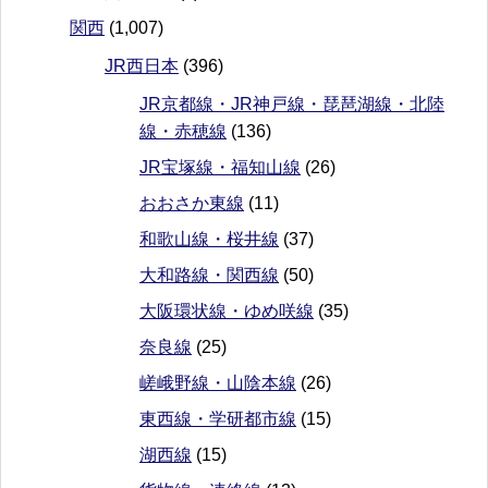
関西
(1,007)
JR西日本
(396)
JR京都線・JR神戸線・琵琶湖線・北陸
線・赤穂線
(136)
JR宝塚線・福知山線
(26)
おおさか東線
(11)
和歌山線・桜井線
(37)
大和路線・関西線
(50)
大阪環状線・ゆめ咲線
(35)
奈良線
(25)
嵯峨野線・山陰本線
(26)
東西線・学研都市線
(15)
湖西線
(15)