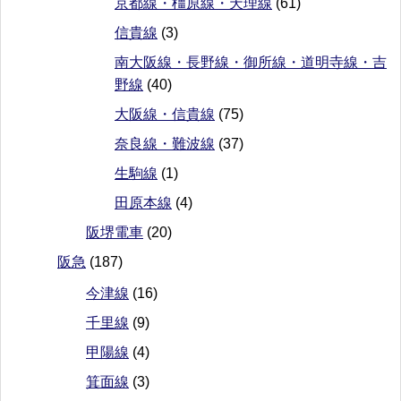
京都線・橿原線・天理線
(61)
信貴線
(3)
南大阪線・長野線・御所線・道明寺線・吉
野線
(40)
大阪線・信貴線
(75)
奈良線・難波線
(37)
生駒線
(1)
田原本線
(4)
阪堺電車
(20)
阪急
(187)
今津線
(16)
千里線
(9)
甲陽線
(4)
箕面線
(3)