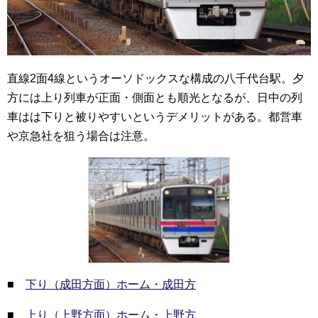
直線2面4線というオーソドックスな構成の八千代台駅。夕
方には上り列車が正面・側面とも順光となるが、日中の列
車はは下りと被りやすいというデメリットがある。都営車
や京急社を狙う場合は注意。
■
下り（成田方面）ホーム・成田方
■
上り（上野方面）ホーム・上野方