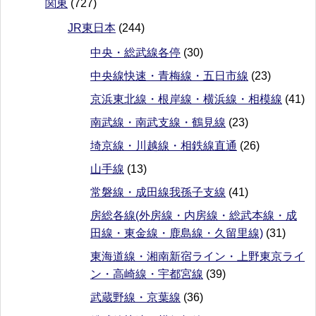
関東
(727)
JR東日本
(244)
中央・総武線各停
(30)
中央線快速・青梅線・五日市線
(23)
京浜東北線・根岸線・横浜線・相模線
(41)
南武線・南武支線・鶴見線
(23)
埼京線・川越線・相鉄線直通
(26)
山手線
(13)
常磐線・成田線我孫子支線
(41)
房総各線(外房線・内房線・総武本線・成
田線・東金線・鹿島線・久留里線)
(31)
東海道線・湘南新宿ライン・上野東京ライ
ン・高崎線・宇都宮線
(39)
武蔵野線・京葉線
(36)