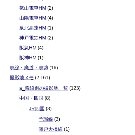
叡山電車HM
(2)
山陽電車HM
(4)
泉北高速HM
(1)
神戸電鉄HM
(2)
阪急HM
(4)
阪神HM
(1)
廃線・廃道・廃墟
(16)
撮影地メモ
(2,161)
a_路線別の撮影地一覧
(123)
中国・四国
(8)
JR四国
(3)
予讃線
(3)
瀬戸大橋線
(1)