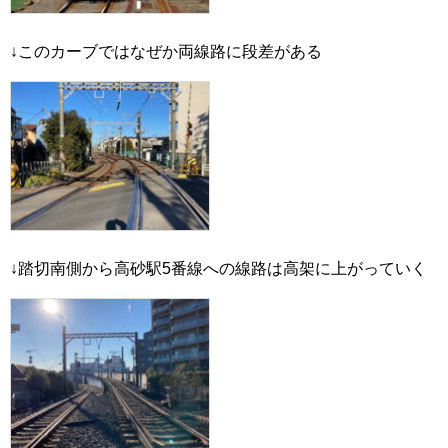
↓このカーブではなぜか両線路に段差がある
↓踏切南側から高砂駅5番線への線路は高架に上がっていく