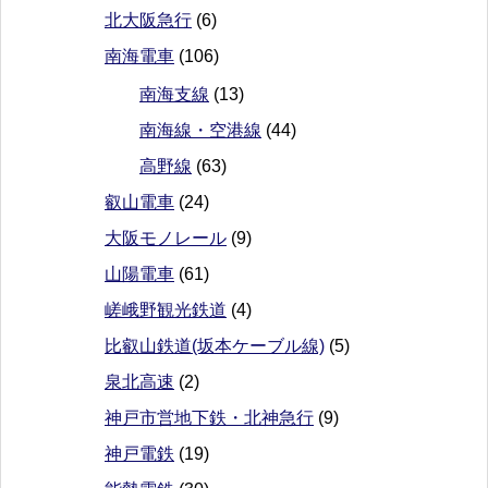
北大阪急行
(6)
南海電車
(106)
南海支線
(13)
南海線・空港線
(44)
高野線
(63)
叡山電車
(24)
大阪モノレール
(9)
山陽電車
(61)
嵯峨野観光鉄道
(4)
比叡山鉄道(坂本ケーブル線)
(5)
泉北高速
(2)
神戸市営地下鉄・北神急行
(9)
神戸電鉄
(19)