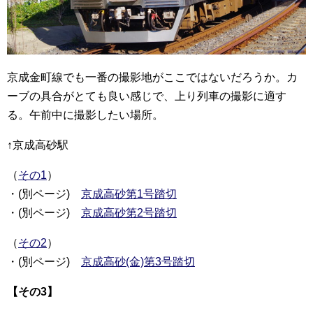
京成金町線でも一番の撮影地がここではないだろうか。カ
ーブの具合がとても良い感じで、上り列車の撮影に適す
る。午前中に撮影したい場所。
↑京成高砂駅
（
その1
）
・(別ページ)
京成高砂第1号踏切
・(別ページ)
京成高砂第2号踏切
（
その2
）
・(別ページ)
京成高砂(金)第3号踏切
【その3】