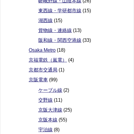
嵯峨野線・山陰本線
(26)
東西線・学研都市線
(15)
湖西線
(15)
貨物線・連絡線
(13)
阪和線・関西空港線
(33)
Osaka Metro
(18)
京福電鉄（嵐電）
(4)
京都市交通局
(1)
京阪電車
(99)
ケーブル線
(2)
交野線
(11)
京阪大津線
(25)
京阪本線
(55)
宇治線
(8)