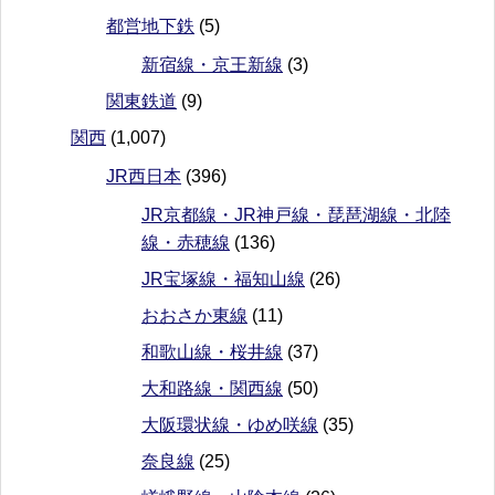
都営地下鉄
(5)
新宿線・京王新線
(3)
関東鉄道
(9)
関西
(1,007)
JR西日本
(396)
JR京都線・JR神戸線・琵琶湖線・北陸
線・赤穂線
(136)
JR宝塚線・福知山線
(26)
おおさか東線
(11)
和歌山線・桜井線
(37)
大和路線・関西線
(50)
大阪環状線・ゆめ咲線
(35)
奈良線
(25)