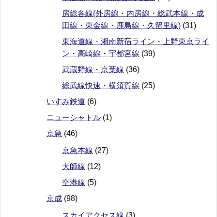
房総各線(外房線・内房線・総武本線・成
田線・東金線・鹿島線・久留里線)
(31)
東海道線・湘南新宿ライン・上野東京ライ
ン・高崎線・宇都宮線
(39)
武蔵野線・京葉線
(36)
総武線快速・横須賀線
(25)
いすみ鉄道
(6)
ニューシャトル
(1)
京急
(46)
京急本線
(27)
大師線
(12)
空港線
(5)
京成
(98)
スカイアクセス線
(3)