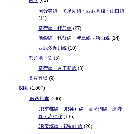
西武
(60)
国分寺線・多摩湖線・西武園線・山口線
(11)
新宿線・拝島線
(27)
池袋線・秩父線・豊島線・狭山線
(14)
西武多摩川線
(10)
都営地下鉄
(5)
新宿線・京王新線
(3)
関東鉄道
(9)
関西
(1,007)
JR西日本
(396)
JR京都線・JR神戸線・琵琶湖線・北陸
線・赤穂線
(136)
JR宝塚線・福知山線
(26)