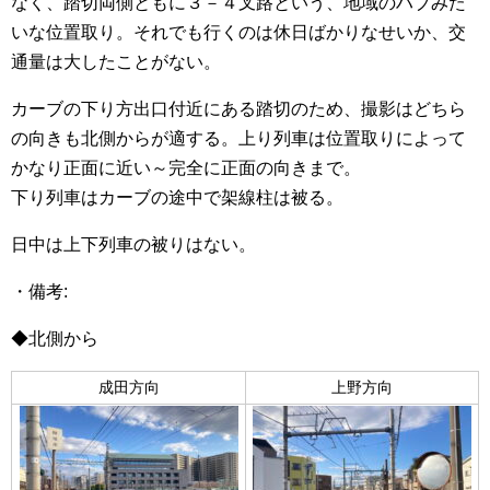
なく、踏切両側ともに３－４叉路という、地域のハブみた
いな位置取り。それでも行くのは休日ばかりなせいか、交
通量は大したことがない。
カーブの下り方出口付近にある踏切のため、撮影はどちら
の向きも北側からが適する。上り列車は位置取りによって
かなり正面に近い～完全に正面の向きまで。
下り列車はカーブの途中で架線柱は被る。
日中は上下列車の被りはない。
・備考:
◆北側から
成田方向
上野方向