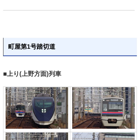
町屋第1号踏切道
■上り(上野方面)列車