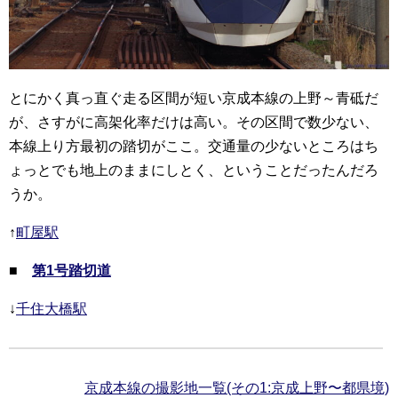
とにかく真っ直ぐ走る区間が短い京成本線の上野～青砥だ
が、さすがに高架化率だけは高い。その区間で数少ない、
本線上り方最初の踏切がここ。交通量の少ないところはち
ょっとでも地上のままにしとく、ということだったんだろ
うか。
↑
町屋駅
■
第1号踏切道
↓
千住大橋駅
京成本線の撮影地一覧(その1:京成上野〜都県境)