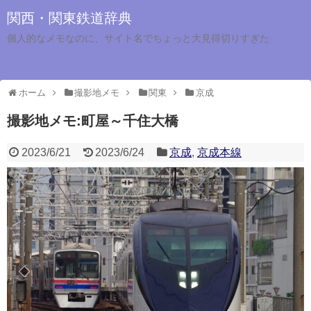
関西・関東鉄道辞典
個人的なメモなのに、サイト名でちょっと大見得切りすぎた
ホーム
撮影地メモ
関東
京成
撮影地メモ:町屋～千住大橋
2023/6/21
2023/6/24
京成
,
京成本線