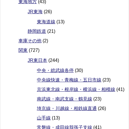
東海地方
(43)
JR東海
(26)
東海道線
(13)
静岡鉄道
(21)
車庫その他
(2)
関東
(727)
JR東日本
(244)
中央・総武線各停
(30)
中央線快速・青梅線・五日市線
(23)
京浜東北線・根岸線・横浜線・相模線
(41)
南武線・南武支線・鶴見線
(23)
埼京線・川越線・相鉄線直通
(26)
山手線
(13)
常磐線・成田線我孫子支線
(41)