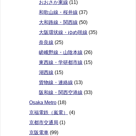
おおさか東線
(11)
和歌山線・桜井線
(37)
大和路線・関西線
(50)
大阪環状線・ゆめ咲線
(35)
奈良線
(25)
嵯峨野線・山陰本線
(26)
東西線・学研都市線
(15)
湖西線
(15)
貨物線・連絡線
(13)
阪和線・関西空港線
(33)
Osaka Metro
(18)
京福電鉄（嵐電）
(4)
京都市交通局
(1)
京阪電車
(99)