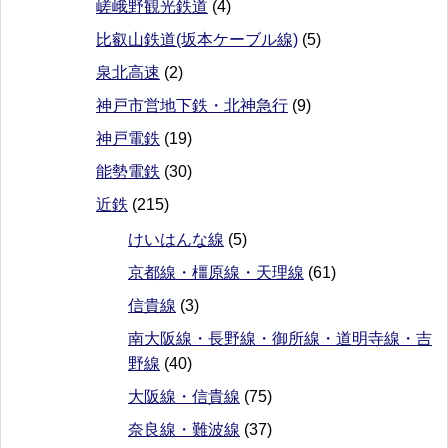
嵯峨野観光鉄道
(4)
比叡山鉄道(坂本ケーブル線)
(5)
泉北高速
(2)
神戸市営地下鉄・北神急行
(9)
神戸電鉄
(19)
能勢電鉄
(30)
近鉄
(215)
けいはんな線
(5)
京都線・橿原線・天理線
(61)
信貴線
(3)
南大阪線・長野線・御所線・道明寺線・吉
野線
(40)
大阪線・信貴線
(75)
奈良線・難波線
(37)