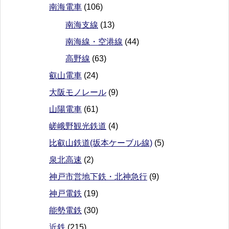
南海電車
(106)
南海支線
(13)
南海線・空港線
(44)
高野線
(63)
叡山電車
(24)
大阪モノレール
(9)
山陽電車
(61)
嵯峨野観光鉄道
(4)
比叡山鉄道(坂本ケーブル線)
(5)
泉北高速
(2)
神戸市営地下鉄・北神急行
(9)
神戸電鉄
(19)
能勢電鉄
(30)
近鉄
(215)