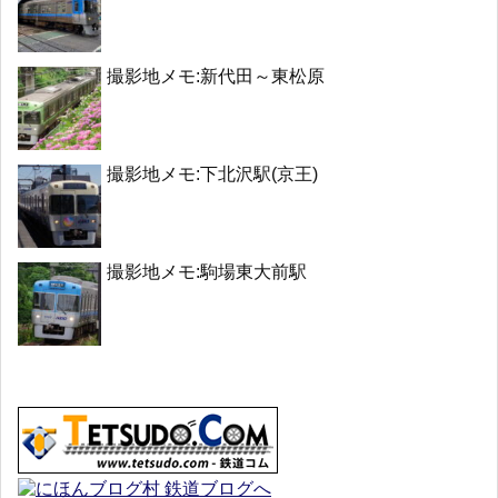
撮影地メモ:新代田～東松原
撮影地メモ:下北沢駅(京王)
撮影地メモ:駒場東大前駅