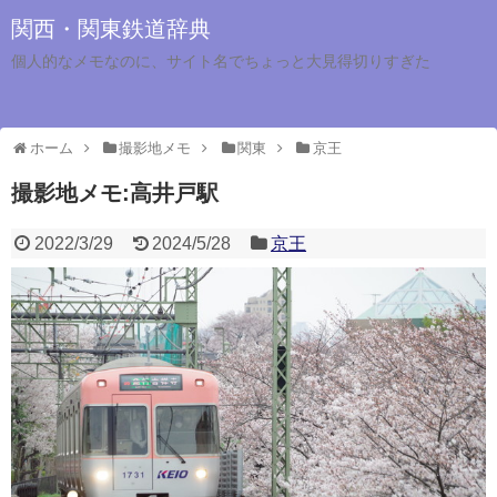
関西・関東鉄道辞典
個人的なメモなのに、サイト名でちょっと大見得切りすぎた
ホーム
撮影地メモ
関東
京王
撮影地メモ:高井戸駅
2022/3/29
2024/5/28
京王