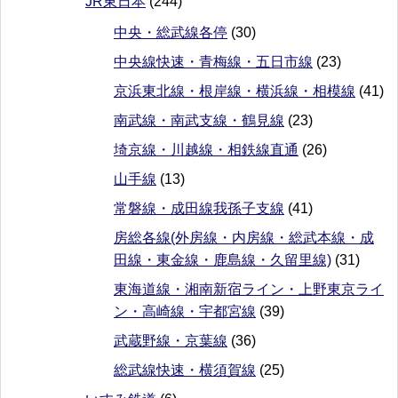
JR東日本
(244)
中央・総武線各停
(30)
中央線快速・青梅線・五日市線
(23)
京浜東北線・根岸線・横浜線・相模線
(41)
南武線・南武支線・鶴見線
(23)
埼京線・川越線・相鉄線直通
(26)
山手線
(13)
常磐線・成田線我孫子支線
(41)
房総各線(外房線・内房線・総武本線・成
田線・東金線・鹿島線・久留里線)
(31)
東海道線・湘南新宿ライン・上野東京ライ
ン・高崎線・宇都宮線
(39)
武蔵野線・京葉線
(36)
総武線快速・横須賀線
(25)