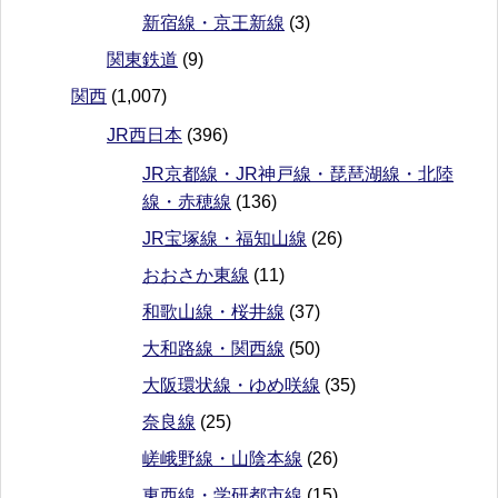
新宿線・京王新線
(3)
関東鉄道
(9)
関西
(1,007)
JR西日本
(396)
JR京都線・JR神戸線・琵琶湖線・北陸
線・赤穂線
(136)
JR宝塚線・福知山線
(26)
おおさか東線
(11)
和歌山線・桜井線
(37)
大和路線・関西線
(50)
大阪環状線・ゆめ咲線
(35)
奈良線
(25)
嵯峨野線・山陰本線
(26)
東西線・学研都市線
(15)