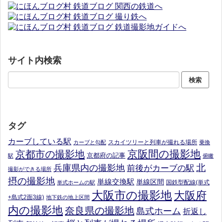
サイト内検索
タグ
カーブしている駅
スカイツリーと列車が撮れる場所
カーブと勾配
乗換
京阪間の撮影地
京都市の撮影地
京都府の記事
駅
俯瞰
北
兵庫県内の撮影地
前後がカーブの駅
撮影ができる場所
摂の撮影地
単線交換駅
単線区間
国鉄型配線(単式
単式ホームの駅
大阪市の撮影地
大阪府
+島式2面3線)
地下鉄の地上区間
内の撮影地
奈良県の撮影地
島式ホーム
折返し