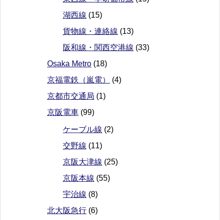
湖西線
(15)
貨物線・連絡線
(13)
阪和線・関西空港線
(33)
Osaka Metro
(18)
京福電鉄（嵐電）
(4)
京都市交通局
(1)
京阪電車
(99)
ケーブル線
(2)
交野線
(11)
京阪大津線
(25)
京阪本線
(55)
宇治線
(8)
北大阪急行
(6)