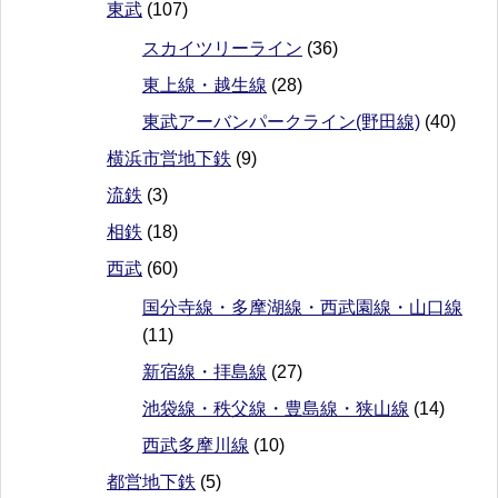
東武
(107)
スカイツリーライン
(36)
東上線・越生線
(28)
東武アーバンパークライン(野田線)
(40)
横浜市営地下鉄
(9)
流鉄
(3)
相鉄
(18)
西武
(60)
国分寺線・多摩湖線・西武園線・山口線
(11)
新宿線・拝島線
(27)
池袋線・秩父線・豊島線・狭山線
(14)
西武多摩川線
(10)
都営地下鉄
(5)