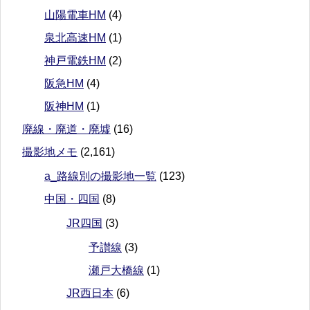
山陽電車HM
(4)
泉北高速HM
(1)
神戸電鉄HM
(2)
阪急HM
(4)
阪神HM
(1)
廃線・廃道・廃墟
(16)
撮影地メモ
(2,161)
a_路線別の撮影地一覧
(123)
中国・四国
(8)
JR四国
(3)
予讃線
(3)
瀬戸大橋線
(1)
JR西日本
(6)