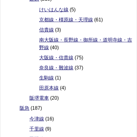
けいはんな線
(5)
京都線・橿原線・天理線
(61)
信貴線
(3)
南大阪線・長野線・御所線・道明寺線・吉
野線
(40)
大阪線・信貴線
(75)
奈良線・難波線
(37)
生駒線
(1)
田原本線
(4)
阪堺電車
(20)
阪急
(187)
今津線
(16)
千里線
(9)