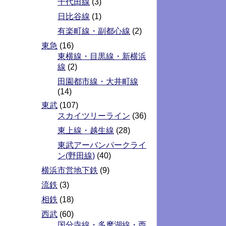
千代田線
(3)
日比谷線
(1)
有楽町線・副都心線
(2)
東急
(16)
東横線・目黒線・新横浜
線
(2)
田園都市線・大井町線
(14)
東武
(107)
スカイツリーライン
(36)
東上線・越生線
(28)
東武アーバンパークライ
ン(野田線)
(40)
横浜市営地下鉄
(9)
流鉄
(3)
相鉄
(18)
西武
(60)
国分寺線・多摩湖線・西