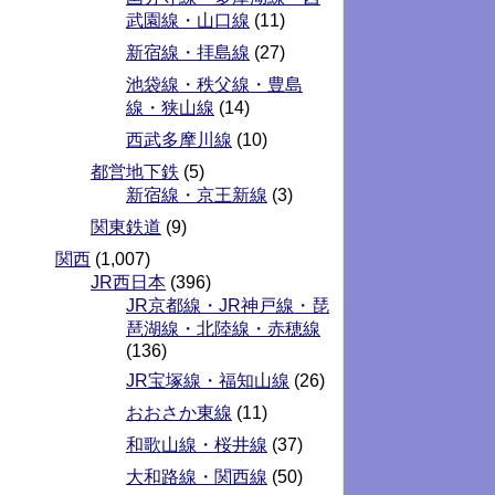
武園線・山口線
(11)
新宿線・拝島線
(27)
池袋線・秩父線・豊島
線・狭山線
(14)
西武多摩川線
(10)
都営地下鉄
(5)
新宿線・京王新線
(3)
関東鉄道
(9)
関西
(1,007)
JR西日本
(396)
JR京都線・JR神戸線・琵
琶湖線・北陸線・赤穂線
(136)
JR宝塚線・福知山線
(26)
おおさか東線
(11)
和歌山線・桜井線
(37)
大和路線・関西線
(50)