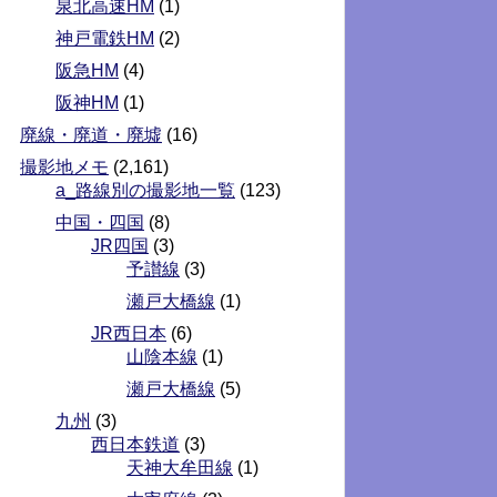
泉北高速HM
(1)
神戸電鉄HM
(2)
阪急HM
(4)
阪神HM
(1)
廃線・廃道・廃墟
(16)
撮影地メモ
(2,161)
a_路線別の撮影地一覧
(123)
中国・四国
(8)
JR四国
(3)
予讃線
(3)
瀬戸大橋線
(1)
JR西日本
(6)
山陰本線
(1)
瀬戸大橋線
(5)
九州
(3)
西日本鉄道
(3)
天神大牟田線
(1)