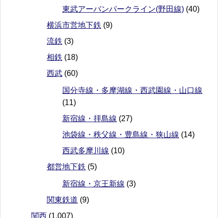
東武アーバンパークライン(野田線)
(40)
横浜市営地下鉄
(9)
流鉄
(3)
相鉄
(18)
西武
(60)
国分寺線・多摩湖線・西武園線・山口線
(11)
新宿線・拝島線
(27)
池袋線・秩父線・豊島線・狭山線
(14)
西武多摩川線
(10)
都営地下鉄
(5)
新宿線・京王新線
(3)
関東鉄道
(9)
関西
(1,007)