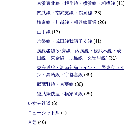
京浜東北線・根岸線・横浜線・相模線
(41)
南武線・南武支線・鶴見線
(23)
埼京線・川越線・相鉄線直通
(26)
山手線
(13)
常磐線・成田線我孫子支線
(41)
房総各線(外房線・内房線・総武本線・成
田線・東金線・鹿島線・久留里線)
(31)
東海道線・湘南新宿ライン・上野東京ライ
ン・高崎線・宇都宮線
(39)
武蔵野線・京葉線
(36)
総武線快速・横須賀線
(25)
いすみ鉄道
(6)
ニューシャトル
(1)
京急
(46)