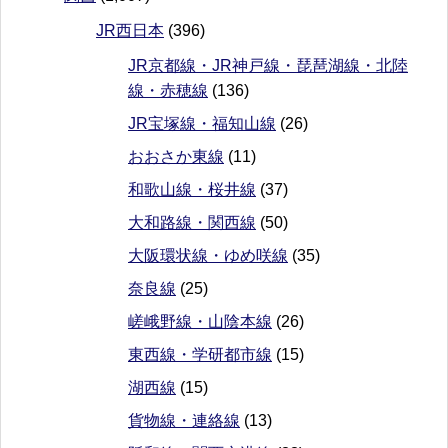
JR西日本
(396)
JR京都線・JR神戸線・琵琶湖線・北陸
線・赤穂線
(136)
JR宝塚線・福知山線
(26)
おおさか東線
(11)
和歌山線・桜井線
(37)
大和路線・関西線
(50)
大阪環状線・ゆめ咲線
(35)
奈良線
(25)
嵯峨野線・山陰本線
(26)
東西線・学研都市線
(15)
湖西線
(15)
貨物線・連絡線
(13)