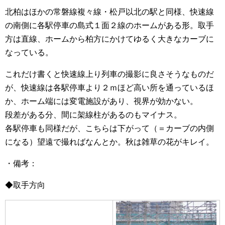
北柏はほかの常磐線複々線・松戸以北の駅と同様、快速線
の南側に各駅停車の島式１面２線のホームがある形。取手
方は直線、ホームから柏方にかけてゆるく大きなカーブに
なっている。
これだけ書くと快速線上り列車の撮影に良さそうなものだ
が、快速線は各駅停車より２ｍほど高い所を通っているほ
か、ホーム端には変電施設があり、視界が効かない。
段差がある分、間に架線柱があるのもマイナス。
各駅停車も同様だが、こちらは下がって（＝カーブの内側
になる）望遠で撮ればなんとか。秋は雑草の花がキレイ。
・備考：
◆取手方向