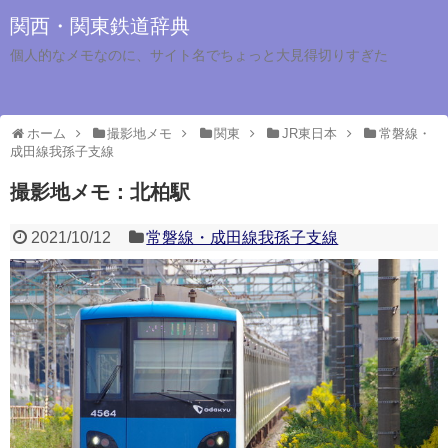
関西・関東鉄道辞典
個人的なメモなのに、サイト名でちょっと大見得切りすぎた
ホーム
撮影地メモ
関東
JR東日本
常磐線・
成田線我孫子支線
撮影地メモ：北柏駅
2021/10/12
常磐線・成田線我孫子支線