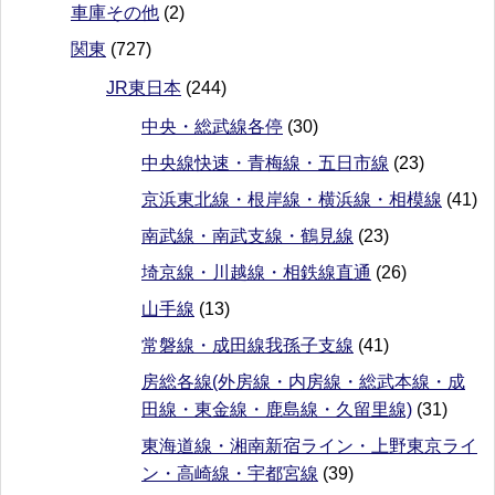
車庫その他
(2)
関東
(727)
JR東日本
(244)
中央・総武線各停
(30)
中央線快速・青梅線・五日市線
(23)
京浜東北線・根岸線・横浜線・相模線
(41)
南武線・南武支線・鶴見線
(23)
埼京線・川越線・相鉄線直通
(26)
山手線
(13)
常磐線・成田線我孫子支線
(41)
房総各線(外房線・内房線・総武本線・成
田線・東金線・鹿島線・久留里線)
(31)
東海道線・湘南新宿ライン・上野東京ライ
ン・高崎線・宇都宮線
(39)