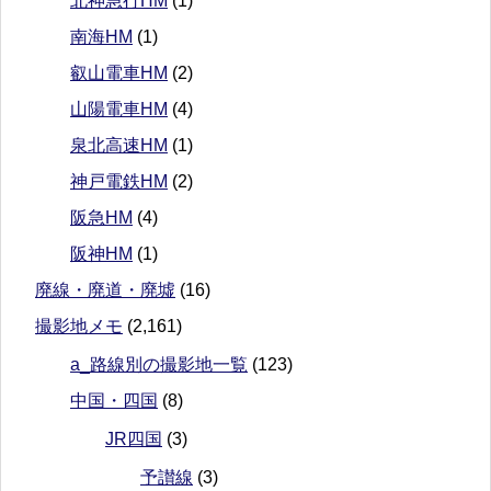
北神急行HM
(1)
南海HM
(1)
叡山電車HM
(2)
山陽電車HM
(4)
泉北高速HM
(1)
神戸電鉄HM
(2)
阪急HM
(4)
阪神HM
(1)
廃線・廃道・廃墟
(16)
撮影地メモ
(2,161)
a_路線別の撮影地一覧
(123)
中国・四国
(8)
JR四国
(3)
予讃線
(3)