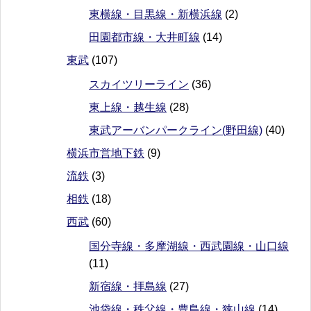
東横線・目黒線・新横浜線
(2)
田園都市線・大井町線
(14)
東武
(107)
スカイツリーライン
(36)
東上線・越生線
(28)
東武アーバンパークライン(野田線)
(40)
横浜市営地下鉄
(9)
流鉄
(3)
相鉄
(18)
西武
(60)
国分寺線・多摩湖線・西武園線・山口線
(11)
新宿線・拝島線
(27)
池袋線・秩父線・豊島線・狭山線
(14)