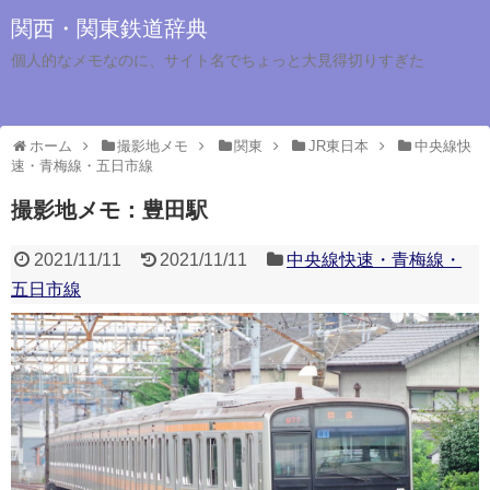
関西・関東鉄道辞典
個人的なメモなのに、サイト名でちょっと大見得切りすぎた
ホーム
撮影地メモ
関東
JR東日本
中央線快
速・青梅線・五日市線
撮影地メモ：豊田駅
2021/11/11
2021/11/11
中央線快速・青梅線・
五日市線