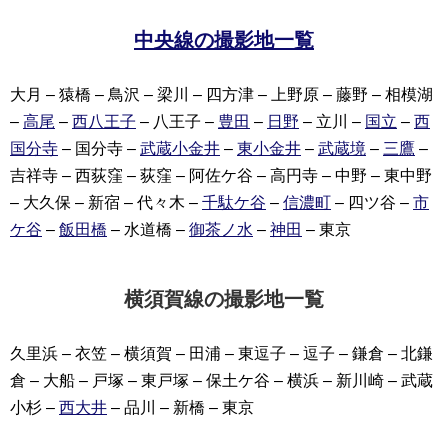
中央線の撮影地一覧
大月 – 猿橋 – 鳥沢 – 梁川 – 四方津 – 上野原 – 藤野 – 相模湖
–
高尾
–
西八王子
– 八王子 –
豊田
–
日野
– 立川 –
国立
–
西
国分寺
– 国分寺 –
武蔵小金井
–
東小金井
–
武蔵境
–
三鷹
–
吉祥寺 – 西荻窪 – 荻窪 – 阿佐ケ谷 – 高円寺 – 中野 – 東中野
– 大久保 – 新宿 – 代々木 –
千駄ケ谷
–
信濃町
– 四ツ谷 –
市
ケ谷
–
飯田橋
– 水道橋 –
御茶ノ水
–
神田
– 東京
横須賀線の撮影地一覧
久里浜 – 衣笠 – 横須賀 – 田浦 – 東逗子 – 逗子 – 鎌倉 – 北鎌
倉 – 大船 – 戸塚 – 東戸塚 – 保土ケ谷 – 横浜 – 新川崎 – 武蔵
小杉 –
西大井
– 品川 – 新橋 – 東京