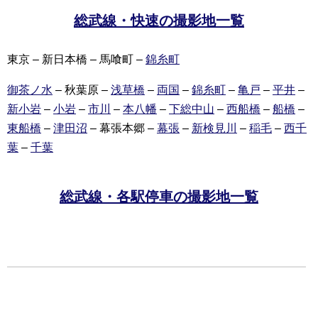
総武線・快速の撮影地一覧
東京 – 新日本橋 – 馬喰町 –
錦糸町
御茶ノ水
– 秋葉原 –
浅草橋
–
両国
–
錦糸町
–
亀戸
–
平井
–
新小岩
–
小岩
–
市川
–
本八幡
–
下総中山
–
西船橋
–
船橋
–
東船橋
–
津田沼
– 幕張本郷 –
幕張
–
新検見川
–
稲毛
–
西千
葉
–
千葉
総武線・各駅停車の撮影地一覧