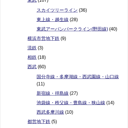
東武
(107)
スカイツリーライン
(36)
東上線・越生線
(28)
東武アーバンパークライン(野田線)
(40)
横浜市営地下鉄
(9)
流鉄
(3)
相鉄
(18)
西武
(60)
国分寺線・多摩湖線・西武園線・山口線
(11)
新宿線・拝島線
(27)
池袋線・秩父線・豊島線・狭山線
(14)
西武多摩川線
(10)
都営地下鉄
(5)