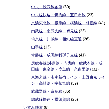
中央・総武線各停
(30)
中央線快速・青梅線・五日市線
(23)
京浜東北線・根岸線・横浜線・相模線
(41)
南武線・南武支線・鶴見線
(23)
埼京線・川越線・相鉄線直通
(26)
山手線
(13)
常磐線・成田線我孫子支線
(41)
房総各線(外房線・内房線・総武本線・成
田線・東金線・鹿島線・久留里線)
(31)
東海道線・湘南新宿ライン・上野東京ライ
ン・高崎線・宇都宮線
(39)
武蔵野線・京葉線
(36)
総武線快速・横須賀線
(25)
いすみ鉄道
(6)