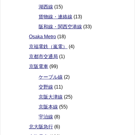
湖西線
(15)
貨物線・連絡線
(13)
阪和線・関西空港線
(33)
Osaka Metro
(18)
京福電鉄（嵐電）
(4)
京都市交通局
(1)
京阪電車
(99)
ケーブル線
(2)
交野線
(11)
京阪大津線
(25)
京阪本線
(55)
宇治線
(8)
北大阪急行
(6)