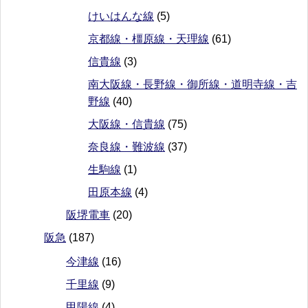
けいはんな線
(5)
京都線・橿原線・天理線
(61)
信貴線
(3)
南大阪線・長野線・御所線・道明寺線・吉
野線
(40)
大阪線・信貴線
(75)
奈良線・難波線
(37)
生駒線
(1)
田原本線
(4)
阪堺電車
(20)
阪急
(187)
今津線
(16)
千里線
(9)
甲陽線
(4)