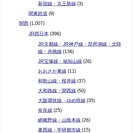
新宿線・京王新線
(3)
関東鉄道
(9)
関西
(1,007)
JR西日本
(396)
JR京都線・JR神戸線・琵琶湖線・北陸
線・赤穂線
(136)
JR宝塚線・福知山線
(26)
おおさか東線
(11)
和歌山線・桜井線
(37)
大和路線・関西線
(50)
大阪環状線・ゆめ咲線
(35)
奈良線
(25)
嵯峨野線・山陰本線
(26)
東西線・学研都市線
(15)