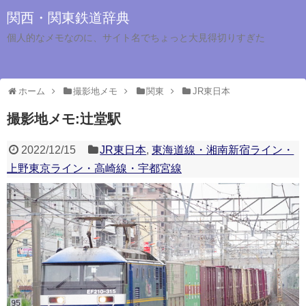
関西・関東鉄道辞典
個人的なメモなのに、サイト名でちょっと大見得切りすぎた
ホーム
撮影地メモ
関東
JR東日本
撮影地メモ:辻堂駅
2022/12/15
JR東日本
,
東海道線・湘南新宿ライン・
上野東京ライン・高崎線・宇都宮線