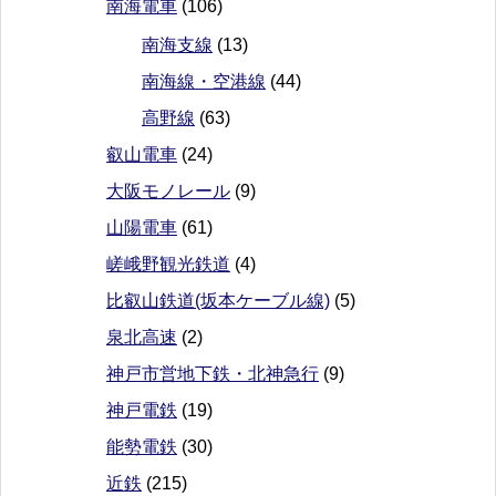
南海電車
(106)
南海支線
(13)
南海線・空港線
(44)
高野線
(63)
叡山電車
(24)
大阪モノレール
(9)
山陽電車
(61)
嵯峨野観光鉄道
(4)
比叡山鉄道(坂本ケーブル線)
(5)
泉北高速
(2)
神戸市営地下鉄・北神急行
(9)
神戸電鉄
(19)
能勢電鉄
(30)
近鉄
(215)