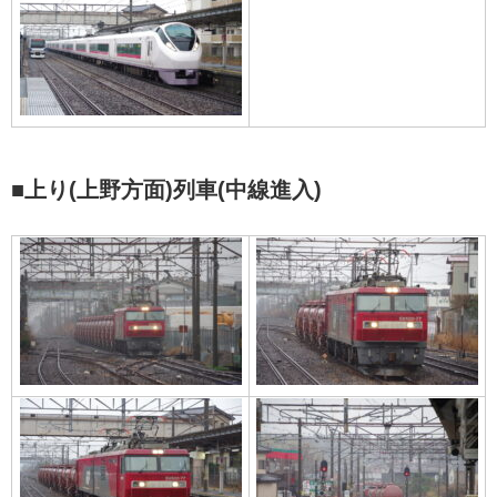
■上り(上野方面)列車(中線進入)