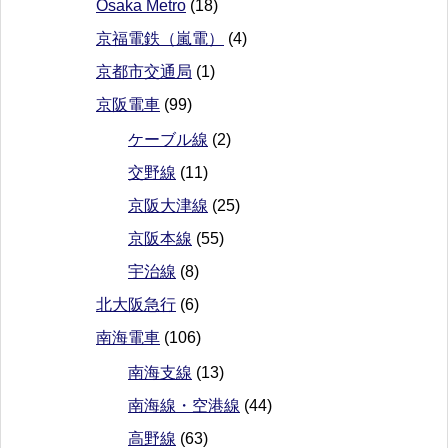
Osaka Metro
(18)
京福電鉄（嵐電）
(4)
京都市交通局
(1)
京阪電車
(99)
ケーブル線
(2)
交野線
(11)
京阪大津線
(25)
京阪本線
(55)
宇治線
(8)
北大阪急行
(6)
南海電車
(106)
南海支線
(13)
南海線・空港線
(44)
高野線
(63)