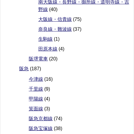
南大阪線・長野線・御所線・道明寺線・吉
野線
(40)
大阪線・信貴線
(75)
奈良線・難波線
(37)
生駒線
(1)
田原本線
(4)
阪堺電車
(20)
阪急
(187)
今津線
(16)
千里線
(9)
甲陽線
(4)
箕面線
(3)
阪急京都線
(74)
阪急宝塚線
(38)