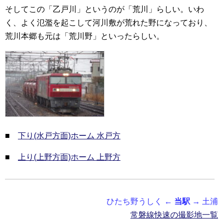
そしてこの「乙戸川」というのが「荒川」らしい。いわ
く、よく氾濫を起こして河川敷が荒れた野になっており、
荒川本郷も元は「荒川野」といったらしい。
■
下り(水戸方面)ホーム 水戸方
■
上り(上野方面)ホーム 上野方
ひたち野うしく ←
当駅
→ 土浦
常磐線快速の撮影地一覧