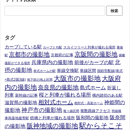
タグ
カーブしている駅
スカイツリーと列車が撮れる場所
カーブと勾配
乗換
京阪間の撮影地
京都市の撮影地
京都府の記事
駅
俯瞰
北
兵庫県内の撮影地
前後がカーブの駅
撮影ができる場所
摂の撮影地
単線交換駅
単線区間
国鉄型配線(単式
単式ホームの駅
大阪市の撮影地
大阪府
+島式2面3線)
地下鉄の地上区間
内の撮影地
奈良県の撮影地
島式ホーム
折返し
桜と列車が撮れる場所
列車
新幹線の記事
構内踏切のある駅
相対式ホーム
神姫間の
滋賀県の撮影地
相対式・高架ホーム
神戸市の撮影地
撮影地
複数路線アクセス
複々線区間
跨線橋
阪奈間
阪和間の撮影地
鉄橋と列車が撮れる場所
車両基地最寄駅
駅からそこそ
阪神地域の撮影地
の撮影地