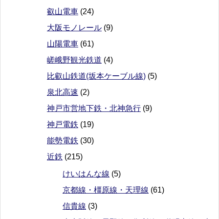
叡山電車
(24)
大阪モノレール
(9)
山陽電車
(61)
嵯峨野観光鉄道
(4)
比叡山鉄道(坂本ケーブル線)
(5)
泉北高速
(2)
神戸市営地下鉄・北神急行
(9)
神戸電鉄
(19)
能勢電鉄
(30)
近鉄
(215)
けいはんな線
(5)
京都線・橿原線・天理線
(61)
信貴線
(3)