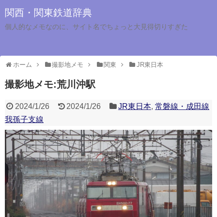
関西・関東鉄道辞典
個人的なメモなのに、サイト名でちょっと大見得切りすぎた
ホーム
撮影地メモ
関東
JR東日本
撮影地メモ:荒川沖駅
2024/1/26
2024/1/26
JR東日本
,
常磐線・成田線
我孫子支線