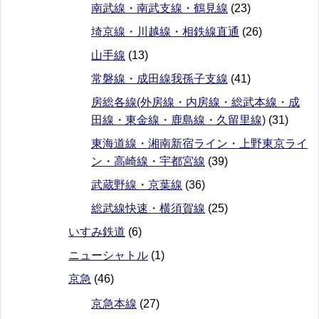
南武線・南武支線・鶴見線
(23)
埼京線・川越線・相鉄線直通
(26)
山手線
(13)
常磐線・成田線我孫子支線
(41)
房総各線(外房線・内房線・総武本線・成
田線・東金線・鹿島線・久留里線)
(31)
東海道線・湘南新宿ライン・上野東京ライ
ン・高崎線・宇都宮線
(39)
武蔵野線・京葉線
(36)
総武線快速・横須賀線
(25)
いすみ鉄道
(6)
ニューシャトル
(1)
京急
(46)
京急本線
(27)