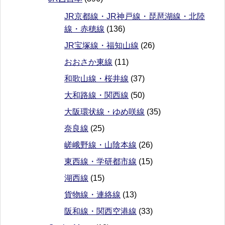
JR京都線・JR神戸線・琵琶湖線・北陸
線・赤穂線
(136)
JR宝塚線・福知山線
(26)
おおさか東線
(11)
和歌山線・桜井線
(37)
大和路線・関西線
(50)
大阪環状線・ゆめ咲線
(35)
奈良線
(25)
嵯峨野線・山陰本線
(26)
東西線・学研都市線
(15)
湖西線
(15)
貨物線・連絡線
(13)
阪和線・関西空港線
(33)