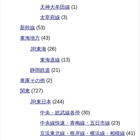
天神大牟田線
(1)
太宰府線
(3)
新幹線
(53)
東海地方
(43)
JR東海
(26)
東海道線
(13)
静岡鉄道
(21)
車庫その他
(2)
関東
(727)
JR東日本
(244)
中央・総武線各停
(30)
中央線快速・青梅線・五日市線
(23)
京浜東北線・根岸線・横浜線・相模線
(41)