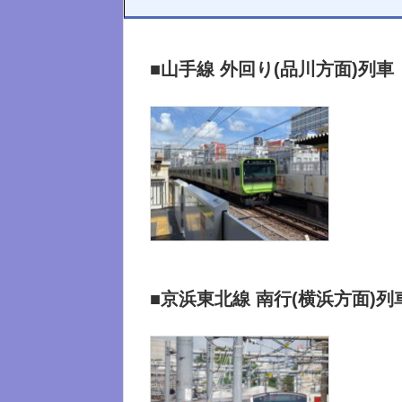
■山手線 外回り(品川方面)列車
■京浜東北線 南行(横浜方面)列