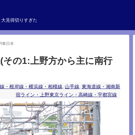
と大見得切りすぎた
JR東日本
(その1:上野方から主に南行
線・根岸線・横浜線・相模線
,
山手線
,
東海道線・湘南新
宿ライン・上野東京ライン・高崎線・宇都宮線