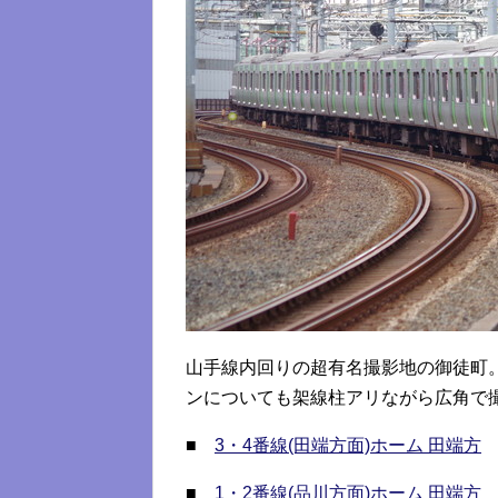
山手線内回りの超有名撮影地の御徒町
ンについても架線柱アリながら広角で
■
3・4番線(田端方面)ホーム 田端方
■
1・2番線(品川方面)ホーム 田端方