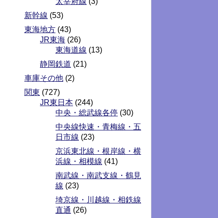
太宰府線
(3)
新幹線
(53)
東海地方
(43)
JR東海
(26)
東海道線
(13)
静岡鉄道
(21)
車庫その他
(2)
関東
(727)
JR東日本
(244)
中央・総武線各停
(30)
中央線快速・青梅線・五
日市線
(23)
京浜東北線・根岸線・横
浜線・相模線
(41)
南武線・南武支線・鶴見
線
(23)
埼京線・川越線・相鉄線
直通
(26)