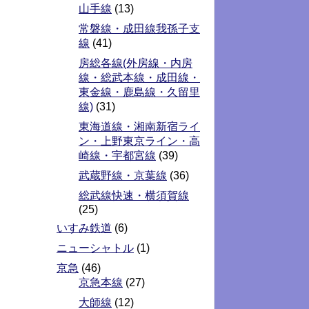
山手線
(13)
常磐線・成田線我孫子支
線
(41)
房総各線(外房線・内房
線・総武本線・成田線・
東金線・鹿島線・久留里
線)
(31)
東海道線・湘南新宿ライ
ン・上野東京ライン・高
崎線・宇都宮線
(39)
武蔵野線・京葉線
(36)
総武線快速・横須賀線
(25)
いすみ鉄道
(6)
ニューシャトル
(1)
京急
(46)
京急本線
(27)
大師線
(12)