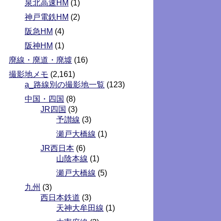
泉北高速HM
(1)
神戸電鉄HM
(2)
阪急HM
(4)
阪神HM
(1)
廃線・廃道・廃墟
(16)
撮影地メモ
(2,161)
a_路線別の撮影地一覧
(123)
中国・四国
(8)
JR四国
(3)
予讃線
(3)
瀬戸大橋線
(1)
JR西日本
(6)
山陰本線
(1)
瀬戸大橋線
(5)
九州
(3)
西日本鉄道
(3)
天神大牟田線
(1)