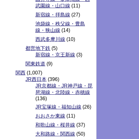
武園線・山口線
(11)
新宿線・拝島線
(27)
池袋線・秩父線・豊島
線・狭山線
(14)
西武多摩川線
(10)
都営地下鉄
(5)
新宿線・京王新線
(3)
関東鉄道
(9)
関西
(1,007)
JR西日本
(396)
JR京都線・JR神戸線・琵
琶湖線・北陸線・赤穂線
(136)
JR宝塚線・福知山線
(26)
おおさか東線
(11)
和歌山線・桜井線
(37)
大和路線・関西線
(50)