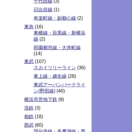
千代田線
(3)
日比谷線
(1)
有楽町線・副都心線
(2)
東急
(16)
東横線・目黒線・新横浜
線
(2)
田園都市線・大井町線
(14)
東武
(107)
スカイツリーライン
(36)
東上線・越生線
(28)
東武アーバンパークライ
ン(野田線)
(40)
横浜市営地下鉄
(9)
流鉄
(3)
相鉄
(18)
西武
(60)
国分寺線・多摩湖線・西