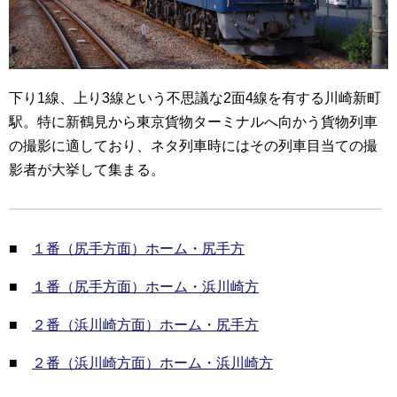
下り1線、上り3線という不思議な2面4線を有する川崎新町
駅。特に新鶴見から東京貨物ターミナルへ向かう貨物列車
の撮影に適しており、ネタ列車時にはその列車目当ての撮
影者が大挙して集まる。
■
１番（尻手方面）ホーム・尻手方
■
１番（尻手方面）ホーム・浜川崎方
■
２番（浜川崎方面）ホーム・尻手方
■
２番（浜川崎方面）ホーム・浜川崎方