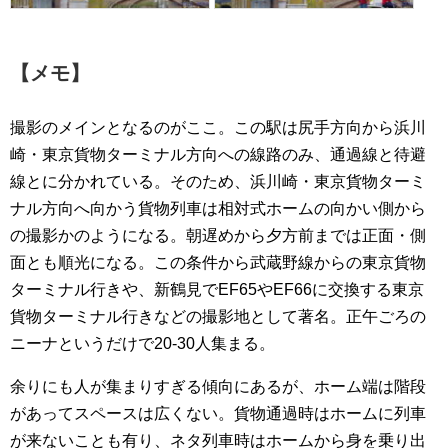
【メモ】
撮影のメインとなるのがここ。この駅は尻手方向から浜川
崎・東京貨物ターミナル方向への線路のみ、通過線と待避
線とに分かれている。そのため、浜川崎・東京貨物ターミ
ナル方向へ向かう貨物列車は相対式ホームの向かい側から
の撮影かのようになる。朝遅めから夕方前までは正面・側
面とも順光になる。この条件から武蔵野線からの東京貨物
ターミナル行きや、新鶴見でEF65やEF66に交換する東京
貨物ターミナル行きなどの撮影地として著名。正午ごろの
ニーナというだけで20-30人集まる。
余りにも人が集まりすぎる傾向にあるが、ホーム端は階段
があってスペースは広くない。貨物通過時はホームに列車
が来ないことも有り、ネタ列車時はホームから身を乗り出