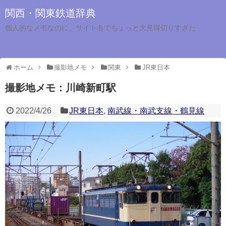
関西・関東鉄道辞典
個人的なメモなのに、サイト名でちょっと大見得切りすぎた
ホーム
撮影地メモ
関東
JR東日本
撮影地メモ：川崎新町駅
2022/4/26
JR東日本
,
南武線・南武支線・鶴見線