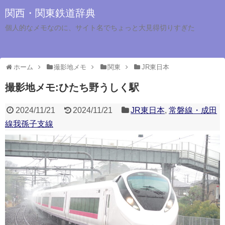
関西・関東鉄道辞典
個人的なメモなのに、サイト名でちょっと大見得切りすぎた
ホーム
撮影地メモ
関東
JR東日本
撮影地メモ:ひたち野うしく駅
2024/11/21
2024/11/21
JR東日本
,
常磐線・成田
線我孫子支線