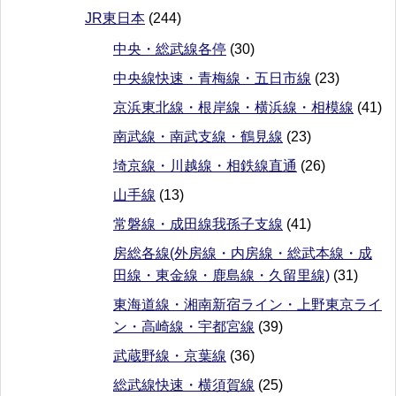
JR東日本
(244)
中央・総武線各停
(30)
中央線快速・青梅線・五日市線
(23)
京浜東北線・根岸線・横浜線・相模線
(41)
南武線・南武支線・鶴見線
(23)
埼京線・川越線・相鉄線直通
(26)
山手線
(13)
常磐線・成田線我孫子支線
(41)
房総各線(外房線・内房線・総武本線・成
田線・東金線・鹿島線・久留里線)
(31)
東海道線・湘南新宿ライン・上野東京ライ
ン・高崎線・宇都宮線
(39)
武蔵野線・京葉線
(36)
総武線快速・横須賀線
(25)