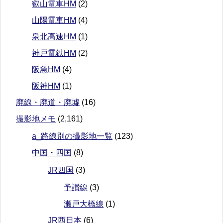
叡山電車HM
(2)
山陽電車HM
(4)
泉北高速HM
(1)
神戸電鉄HM
(2)
阪急HM
(4)
阪神HM
(1)
廃線・廃道・廃墟
(16)
撮影地メモ
(2,161)
a_路線別の撮影地一覧
(123)
中国・四国
(8)
JR四国
(3)
予讃線
(3)
瀬戸大橋線
(1)
JR西日本
(6)