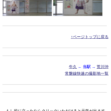
↑ページトップに戻る
牛久
←
当駅
→
荒川沖
常磐線快速の撮影地一覧
もし役に立ったならクリックいただけると元気が出ます