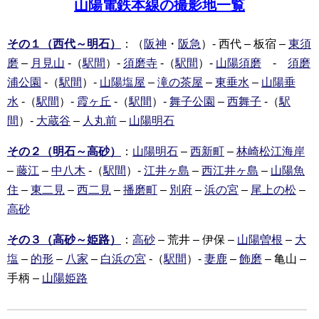
山陽電鉄本線の撮影地一覧
その１（西代～明石）
：（
阪神
・
阪急
）- 西代 – 板宿 –
東須
磨
–
月見山
-（
駅間
）-
須磨寺
-（
駅間
）-
山陽須磨
-
須磨
浦公園
-（
駅間
）-
山陽塩屋
–
滝の茶屋
–
東垂水
–
山陽垂
水
-（
駅間
）-
霞ヶ丘
-（
駅間
）-
舞子公園
–
西舞子
-（
駅
間
）-
大蔵谷
–
人丸前
–
山陽明石
その２（明石～高砂）
：
山陽明石
–
西新町
–
林崎松江海岸
–
藤江
–
中八木
-（
駅間
）-
江井ヶ島
–
西江井ヶ島
–
山陽魚
住
–
東二見
–
西二見
–
播磨町
–
別府
–
浜の宮
–
尾上の松
–
高砂
その３（高砂～姫路）
：
高砂
– 荒井 – 伊保 –
山陽曽根
–
大
塩
–
的形
–
八家
–
白浜の宮
-（
駅間
）-
妻鹿
–
飾磨
– 亀山 –
手柄 –
山陽姫路