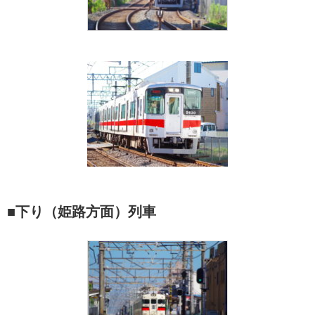
■下り（姫路方面）列車