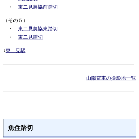
・
東二見農協前踏切
（その５）
・
東二見農協東踏切
・
東二見踏切
↓
東二見駅
山陽電車の撮影地一覧
魚住踏切