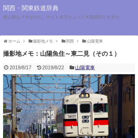
関西・関東鉄道辞典
個人的なメモなのに、サイト名でちょっと大見得切りすぎた
ホーム
撮影地メモ
関西
山陽電車
撮影地メモ：山陽魚住～東二見（その１）
2019/8/17
2019/8/22
山陽電車