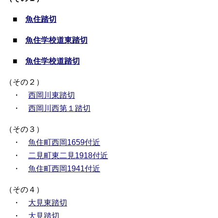
■
魚住踏切
■
魚住学校道東踏切
■
魚住学校道踏切
（その２）
・
西岡川東踏切
・
西岡川西第１踏切
（その３）
・
魚住町西岡1659付近
・
二見町東二見1918付近
・
魚住町西岡1941付近
（その４）
・
大見東踏切
・
大見踏切