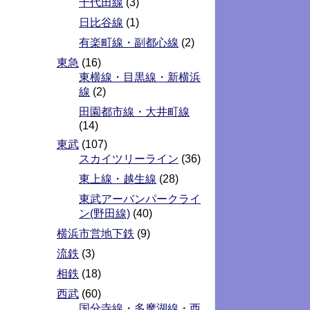
千代田線
(3)
日比谷線
(1)
有楽町線・副都心線
(2)
東急
(16)
東横線・目黒線・新横浜
線
(2)
田園都市線・大井町線
(14)
東武
(107)
スカイツリーライン
(36)
東上線・越生線
(28)
東武アーバンパークライ
ン(野田線)
(40)
横浜市営地下鉄
(9)
流鉄
(3)
相鉄
(18)
西武
(60)
国分寺線・多摩湖線・西