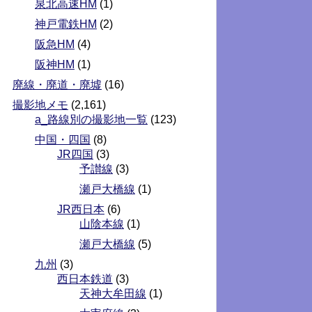
泉北高速HM
(1)
神戸電鉄HM
(2)
阪急HM
(4)
阪神HM
(1)
廃線・廃道・廃墟
(16)
撮影地メモ
(2,161)
a_路線別の撮影地一覧
(123)
中国・四国
(8)
JR四国
(3)
予讃線
(3)
瀬戸大橋線
(1)
JR西日本
(6)
山陰本線
(1)
瀬戸大橋線
(5)
九州
(3)
西日本鉄道
(3)
天神大牟田線
(1)