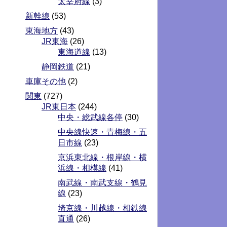
太宰府線
(3)
新幹線
(53)
東海地方
(43)
JR東海
(26)
東海道線
(13)
静岡鉄道
(21)
車庫その他
(2)
関東
(727)
JR東日本
(244)
中央・総武線各停
(30)
中央線快速・青梅線・五
日市線
(23)
京浜東北線・根岸線・横
浜線・相模線
(41)
南武線・南武支線・鶴見
線
(23)
埼京線・川越線・相鉄線
直通
(26)