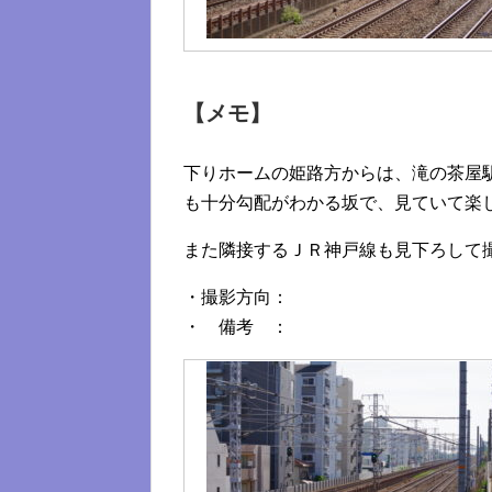
【メモ】
下りホームの姫路方からは、滝の茶屋
も十分勾配がわかる坂で、見ていて楽
また隣接するＪＲ神戸線も見下ろして
・撮影方向：
・ 備考 ：