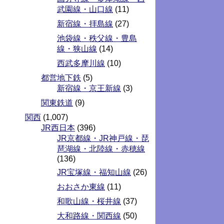
武園線・山口線
(11)
新宿線・拝島線
(27)
池袋線・秩父線・豊島
線・狭山線
(14)
西武多摩川線
(10)
都営地下鉄
(5)
新宿線・京王新線
(3)
関東鉄道
(9)
関西
(1,007)
JR西日本
(396)
JR京都線・JR神戸線・琵
琶湖線・北陸線・赤穂線
(136)
JR宝塚線・福知山線
(26)
おおさか東線
(11)
和歌山線・桜井線
(37)
大和路線・関西線
(50)