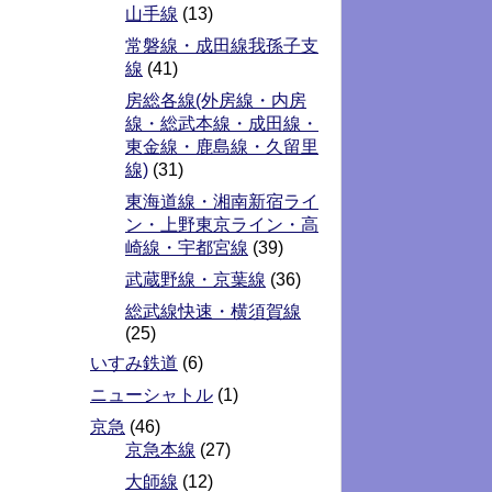
山手線
(13)
常磐線・成田線我孫子支
線
(41)
房総各線(外房線・内房
線・総武本線・成田線・
東金線・鹿島線・久留里
線)
(31)
東海道線・湘南新宿ライ
ン・上野東京ライン・高
崎線・宇都宮線
(39)
武蔵野線・京葉線
(36)
総武線快速・横須賀線
(25)
いすみ鉄道
(6)
ニューシャトル
(1)
京急
(46)
京急本線
(27)
大師線
(12)