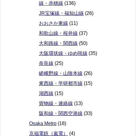
線・赤穂線
(136)
JR宝塚線・福知山線
(26)
おおさか東線
(11)
和歌山線・桜井線
(37)
大和路線・関西線
(50)
大阪環状線・ゆめ咲線
(35)
奈良線
(25)
嵯峨野線・山陰本線
(26)
東西線・学研都市線
(15)
湖西線
(15)
貨物線・連絡線
(13)
阪和線・関西空港線
(33)
Osaka Metro
(18)
京福電鉄（嵐電）
(4)