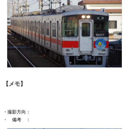
【メモ】
・撮影方向：
・ 備考 ：