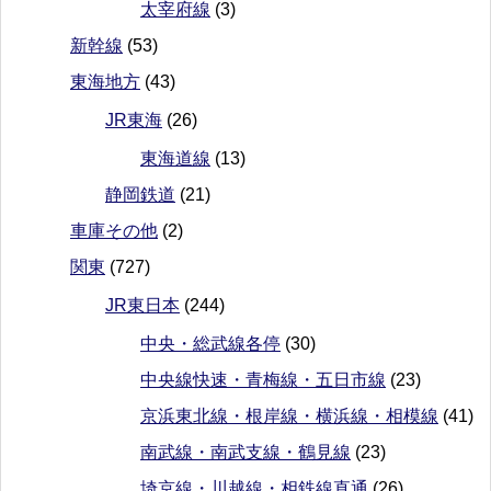
太宰府線
(3)
新幹線
(53)
東海地方
(43)
JR東海
(26)
東海道線
(13)
静岡鉄道
(21)
車庫その他
(2)
関東
(727)
JR東日本
(244)
中央・総武線各停
(30)
中央線快速・青梅線・五日市線
(23)
京浜東北線・根岸線・横浜線・相模線
(41)
南武線・南武支線・鶴見線
(23)
埼京線・川越線・相鉄線直通
(26)