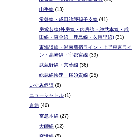
山手線
(13)
常磐線・成田線我孫子支線
(41)
房総各線(外房線・内房線・総武本線・成
田線・東金線・鹿島線・久留里線)
(31)
東海道線・湘南新宿ライン・上野東京ライ
ン・高崎線・宇都宮線
(39)
武蔵野線・京葉線
(36)
総武線快速・横須賀線
(25)
いすみ鉄道
(6)
ニューシャトル
(1)
京急
(46)
京急本線
(27)
大師線
(12)
空港線
(5)