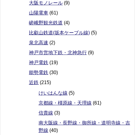
大阪モノレール
(9)
山陽電車
(61)
嵯峨野観光鉄道
(4)
比叡山鉄道(坂本ケーブル線)
(5)
泉北高速
(2)
神戸市営地下鉄・北神急行
(9)
神戸電鉄
(19)
能勢電鉄
(30)
近鉄
(215)
けいはんな線
(5)
京都線・橿原線・天理線
(61)
信貴線
(3)
南大阪線・長野線・御所線・道明寺線・吉
野線
(40)