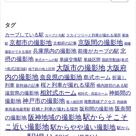
タグ
カーブしている駅
スカイツリーと列車が撮れる場所
カーブと勾配
乗換
京阪間の撮影地
京都市の撮影地
京都府の記事
駅
俯瞰
北
兵庫県内の撮影地
前後がカーブの駅
撮影ができる場所
摂の撮影地
単線交換駅
単線区間
国鉄型配線(単式
単式ホームの駅
大阪市の撮影地
大阪府
+島式2面3線)
地下鉄の地上区間
内の撮影地
奈良県の撮影地
島式ホーム
折返し
桜と列車が撮れる場所
列車
新幹線の記事
構内踏切のある駅
相対式ホーム
神姫間の
滋賀県の撮影地
相対式・高架ホーム
神戸市の撮影地
撮影地
複数路線アクセス
複々線区間
跨線橋
阪奈間
阪和間の撮影地
鉄橋と列車が撮れる場所
車両基地最寄駅
駅からそこそ
阪神地域の撮影地
の撮影地
こ近い撮影地
駅からやや遠い撮影地
駅から