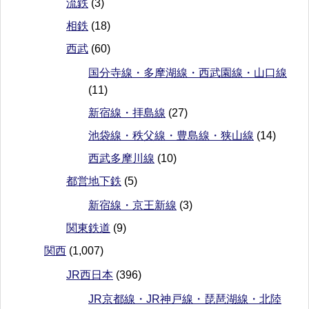
流鉄
(3)
相鉄
(18)
西武
(60)
国分寺線・多摩湖線・西武園線・山口線
(11)
新宿線・拝島線
(27)
池袋線・秩父線・豊島線・狭山線
(14)
西武多摩川線
(10)
都営地下鉄
(5)
新宿線・京王新線
(3)
関東鉄道
(9)
関西
(1,007)
JR西日本
(396)
JR京都線・JR神戸線・琵琶湖線・北陸