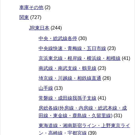
車庫その他
(2)
関東
(727)
JR東日本
(244)
中央・総武線各停
(30)
中央線快速・青梅線・五日市線
(23)
京浜東北線・根岸線・横浜線・相模線
(41)
南武線・南武支線・鶴見線
(23)
埼京線・川越線・相鉄線直通
(26)
山手線
(13)
常磐線・成田線我孫子支線
(41)
房総各線(外房線・内房線・総武本線・成
田線・東金線・鹿島線・久留里線)
(31)
東海道線・湘南新宿ライン・上野東京ライ
ン・高崎線・宇都宮線
(39)