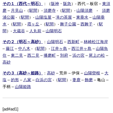
その１（西代～明石）
：（
阪神
・
阪急
）- 西代 – 板宿 –
東須
磨
–
月見山
-（
駅間
）-
須磨寺
-（
駅間
）-
山陽須磨
-
須磨
浦公園
-（
駅間
）-
山陽塩屋
–
滝の茶屋
–
東垂水
–
山陽垂
水
-（
駅間
）-
霞ヶ丘
-（
駅間
）-
舞子公園
–
西舞子
-（
駅
間
）-
大蔵谷
–
人丸前
–
山陽明石
その２（明石～高砂）
：
山陽明石
–
西新町
–
林崎松江海岸
–
藤江
–
中八木
-（
駅間
）-
江井ヶ島
–
西江井ヶ島
–
山陽魚
住
–
東二見
–
西二見
–
播磨町
–
別府
–
浜の宮
–
尾上の松
–
高砂
その３（高砂～姫路）
：
高砂
– 荒井 – 伊保 –
山陽曽根
–
大
塩
–
的形
–
八家
–
白浜の宮
-（
駅間
）-
妻鹿
–
飾磨
– 亀山 –
手柄 –
山陽姫路
[ad#ad1]