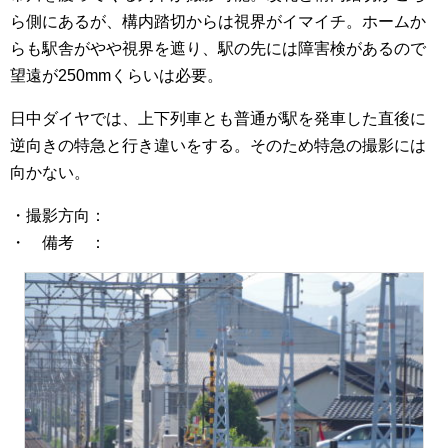
ら側にあるが、構内踏切からは視界がイマイチ。ホームか
らも駅舎がやや視界を遮り、駅の先には障害検があるので
望遠が250mmくらいは必要。
日中ダイヤでは、上下列車とも普通が駅を発車した直後に
逆向きの特急と行き違いをする。そのため特急の撮影には
向かない。
・撮影方向：
・ 備考 ：