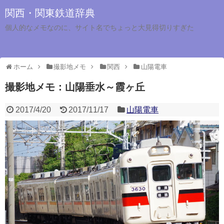
関西・関東鉄道辞典
個人的なメモなのに、サイト名でちょっと大見得切りすぎた
ホーム
撮影地メモ
関西
山陽電車
撮影地メモ：山陽垂水～霞ヶ丘
2017/4/20
2017/11/17
山陽電車