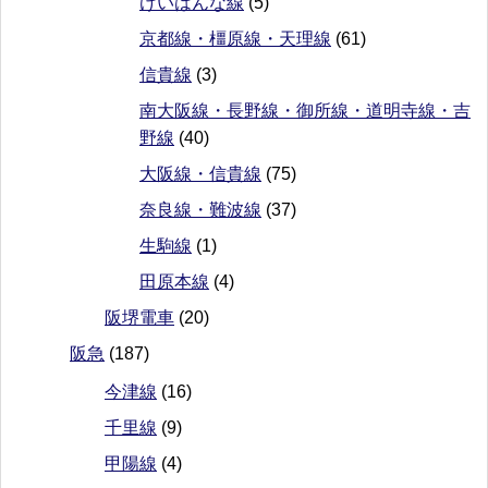
けいはんな線
(5)
京都線・橿原線・天理線
(61)
信貴線
(3)
南大阪線・長野線・御所線・道明寺線・吉
野線
(40)
大阪線・信貴線
(75)
奈良線・難波線
(37)
生駒線
(1)
田原本線
(4)
阪堺電車
(20)
阪急
(187)
今津線
(16)
千里線
(9)
甲陽線
(4)