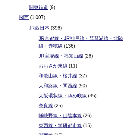
関東鉄道
(9)
関西
(1,007)
JR西日本
(396)
JR京都線・JR神戸線・琵琶湖線・北陸
線・赤穂線
(136)
JR宝塚線・福知山線
(26)
おおさか東線
(11)
和歌山線・桜井線
(37)
大和路線・関西線
(50)
大阪環状線・ゆめ咲線
(35)
奈良線
(25)
嵯峨野線・山陰本線
(26)
東西線・学研都市線
(15)