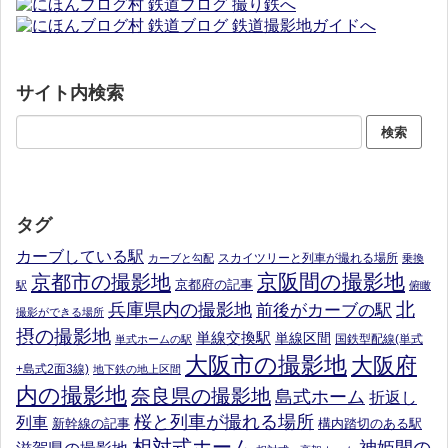
サイト内検索
タグ
カーブしている駅
スカイツリーと列車が撮れる場所
カーブと勾配
乗換
京阪間の撮影地
京都市の撮影地
京都府の記事
駅
俯瞰
北
兵庫県内の撮影地
前後がカーブの駅
撮影ができる場所
摂の撮影地
単線交換駅
単線区間
国鉄型配線(単式
単式ホームの駅
大阪市の撮影地
大阪府
+島式2面3線)
地下鉄の地上区間
内の撮影地
奈良県の撮影地
島式ホーム
折返し
桜と列車が撮れる場所
列車
新幹線の記事
構内踏切のある駅
相対式ホーム
神姫間の