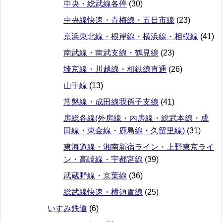
中央・総武線各停
(30)
中央線快速・青梅線・五日市線
(23)
京浜東北線・根岸線・横浜線・相模線
(41)
南武線・南武支線・鶴見線
(23)
埼京線・川越線・相鉄線直通
(26)
山手線
(13)
常磐線・成田線我孫子支線
(41)
房総各線(外房線・内房線・総武本線・成
田線・東金線・鹿島線・久留里線)
(31)
東海道線・湘南新宿ライン・上野東京ライ
ン・高崎線・宇都宮線
(39)
武蔵野線・京葉線
(36)
総武線快速・横須賀線
(25)
いすみ鉄道
(6)