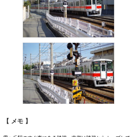
【 メモ 】