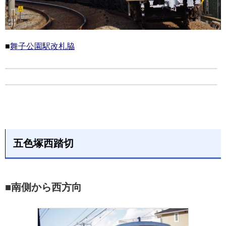
■
舞子公園駅改札脇
五色塚西踏切
■南側から西方向