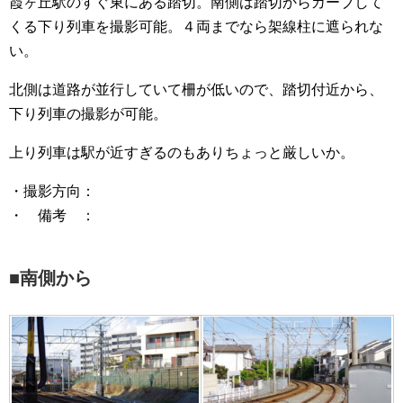
霞ヶ丘駅のすぐ東にある踏切。南側は踏切からカーブして
くる下り列車を撮影可能。４両までなら架線柱に遮られな
い。
北側は道路が並行していて柵が低いので、踏切付近から、
下り列車の撮影が可能。
上り列車は駅が近すぎるのもありちょっと厳しいか。
・撮影方向：
・ 備考 ：
■南側から