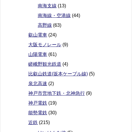
南海支線
(13)
南海線・空港線
(44)
高野線
(63)
叡山電車
(24)
大阪モノレール
(9)
山陽電車
(61)
嵯峨野観光鉄道
(4)
比叡山鉄道(坂本ケーブル線)
(5)
泉北高速
(2)
神戸市営地下鉄・北神急行
(9)
神戸電鉄
(19)
能勢電鉄
(30)
近鉄
(215)