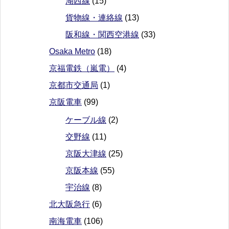
湖西線
(15)
貨物線・連絡線
(13)
阪和線・関西空港線
(33)
Osaka Metro
(18)
京福電鉄（嵐電）
(4)
京都市交通局
(1)
京阪電車
(99)
ケーブル線
(2)
交野線
(11)
京阪大津線
(25)
京阪本線
(55)
宇治線
(8)
北大阪急行
(6)
南海電車
(106)