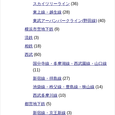
スカイツリーライン
(36)
東上線・越生線
(28)
東武アーバンパークライン(野田線)
(40)
横浜市営地下鉄
(9)
流鉄
(3)
相鉄
(18)
西武
(60)
国分寺線・多摩湖線・西武園線・山口線
(11)
新宿線・拝島線
(27)
池袋線・秩父線・豊島線・狭山線
(14)
西武多摩川線
(10)
都営地下鉄
(5)
新宿線・京王新線
(3)