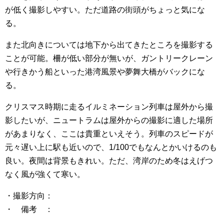
が低く撮影しやすい。ただ道路の街頭がちょっと気にな
る。
また北向きについては地下から出てきたところを撮影する
ことが可能。柵が低い部分が無いが、ガントリークレーン
や行きかう船といった港湾風景や夢舞大橋がバックにな
る。
クリスマス時期に走るイルミネーション列車は屋外から撮
影したいが、ニュートラムは屋外からの撮影に適した場所
があまりなく、ここは貴重といえそう。列車のスピードが
元々遅い上に駅も近いので、1/100でもなんとかいけるのも
良い。夜間は背景もきれい。ただ、湾岸のため冬はえげつ
なく風が強くて寒い。
・撮影方向：
・ 備考 ：