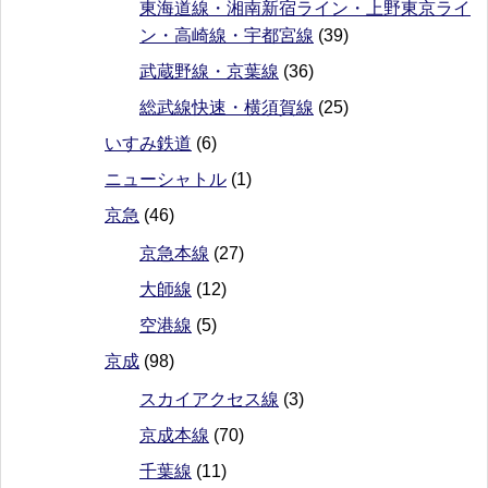
東海道線・湘南新宿ライン・上野東京ライ
ン・高崎線・宇都宮線
(39)
武蔵野線・京葉線
(36)
総武線快速・横須賀線
(25)
いすみ鉄道
(6)
ニューシャトル
(1)
京急
(46)
京急本線
(27)
大師線
(12)
空港線
(5)
京成
(98)
スカイアクセス線
(3)
京成本線
(70)
千葉線
(11)