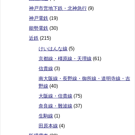
神戸市営地下鉄・北神急行
(9)
神戸電鉄
(19)
能勢電鉄
(30)
近鉄
(215)
けいはんな線
(5)
京都線・橿原線・天理線
(61)
信貴線
(3)
南大阪線・長野線・御所線・道明寺線・吉
野線
(40)
大阪線・信貴線
(75)
奈良線・難波線
(37)
生駒線
(1)
田原本線
(4)