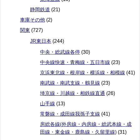
静岡鉄道
(21)
車庫その他
(2)
関東
(727)
JR東日本
(244)
中央・総武線各停
(30)
中央線快速・青梅線・五日市線
(23)
京浜東北線・根岸線・横浜線・相模線
(41)
南武線・南武支線・鶴見線
(23)
埼京線・川越線・相鉄線直通
(26)
山手線
(13)
常磐線・成田線我孫子支線
(41)
房総各線(外房線・内房線・総武本線・成
田線・東金線・鹿島線・久留里線)
(31)