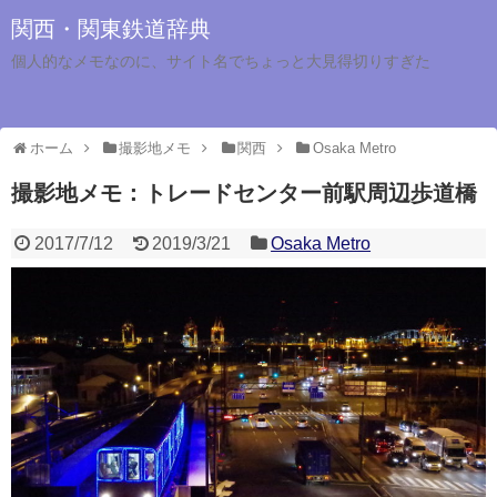
関西・関東鉄道辞典
個人的なメモなのに、サイト名でちょっと大見得切りすぎた
ホーム
撮影地メモ
関西
Osaka Metro
撮影地メモ：トレードセンター前駅周辺歩道橋
2017/7/12
2019/3/21
Osaka Metro