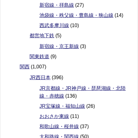
新宿線・拝島線
(27)
池袋線・秩父線・豊島線・狭山線
(14)
西武多摩川線
(10)
都営地下鉄
(5)
新宿線・京王新線
(3)
関東鉄道
(9)
関西
(1,007)
JR西日本
(396)
JR京都線・JR神戸線・琵琶湖線・北陸
線・赤穂線
(136)
JR宝塚線・福知山線
(26)
おおさか東線
(11)
和歌山線・桜井線
(37)
大和路線・関西線
(50)