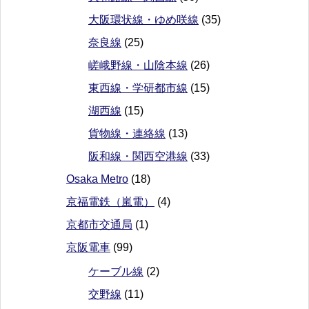
大阪環状線・ゆめ咲線
(35)
奈良線
(25)
嵯峨野線・山陰本線
(26)
東西線・学研都市線
(15)
湖西線
(15)
貨物線・連絡線
(13)
阪和線・関西空港線
(33)
Osaka Metro
(18)
京福電鉄（嵐電）
(4)
京都市交通局
(1)
京阪電車
(99)
ケーブル線
(2)
交野線
(11)