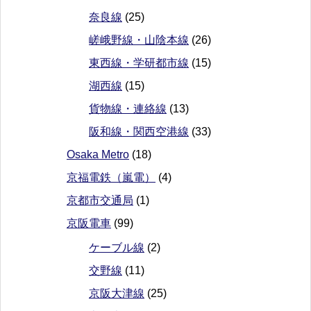
奈良線
(25)
嵯峨野線・山陰本線
(26)
東西線・学研都市線
(15)
湖西線
(15)
貨物線・連絡線
(13)
阪和線・関西空港線
(33)
Osaka Metro
(18)
京福電鉄（嵐電）
(4)
京都市交通局
(1)
京阪電車
(99)
ケーブル線
(2)
交野線
(11)
京阪大津線
(25)