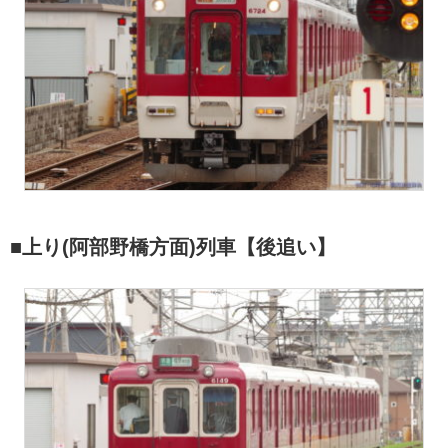
■上り(阿部野橋方面)列車【後追い】