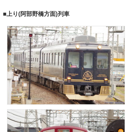
■上り(阿部野橋方面)列車