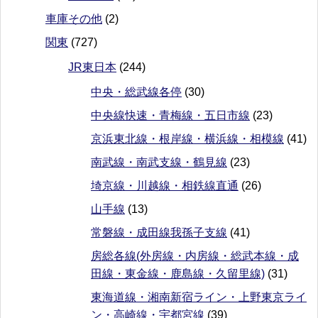
車庫その他
(2)
関東
(727)
JR東日本
(244)
中央・総武線各停
(30)
中央線快速・青梅線・五日市線
(23)
京浜東北線・根岸線・横浜線・相模線
(41)
南武線・南武支線・鶴見線
(23)
埼京線・川越線・相鉄線直通
(26)
山手線
(13)
常磐線・成田線我孫子支線
(41)
房総各線(外房線・内房線・総武本線・成
田線・東金線・鹿島線・久留里線)
(31)
東海道線・湘南新宿ライン・上野東京ライ
ン・高崎線・宇都宮線
(39)