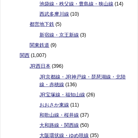
池袋線・秩父線・豊島線・狭山線
(14)
西武多摩川線
(10)
都営地下鉄
(5)
新宿線・京王新線
(3)
関東鉄道
(9)
関西
(1,007)
JR西日本
(396)
JR京都線・JR神戸線・琵琶湖線・北陸
線・赤穂線
(136)
JR宝塚線・福知山線
(26)
おおさか東線
(11)
和歌山線・桜井線
(37)
大和路線・関西線
(50)
大阪環状線・ゆめ咲線
(35)