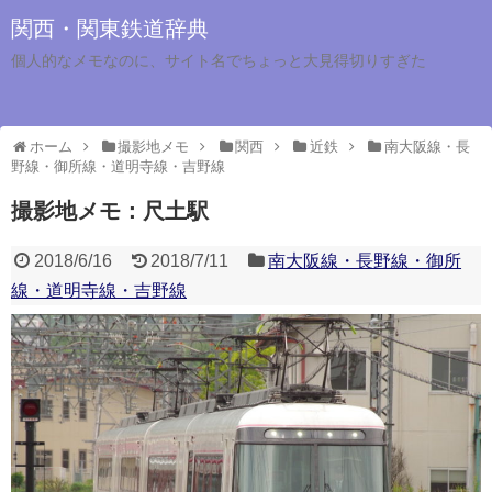
関西・関東鉄道辞典
個人的なメモなのに、サイト名でちょっと大見得切りすぎた
ホーム
撮影地メモ
関西
近鉄
南大阪線・長
野線・御所線・道明寺線・吉野線
撮影地メモ：尺土駅
2018/6/16
2018/7/11
南大阪線・長野線・御所
線・道明寺線・吉野線