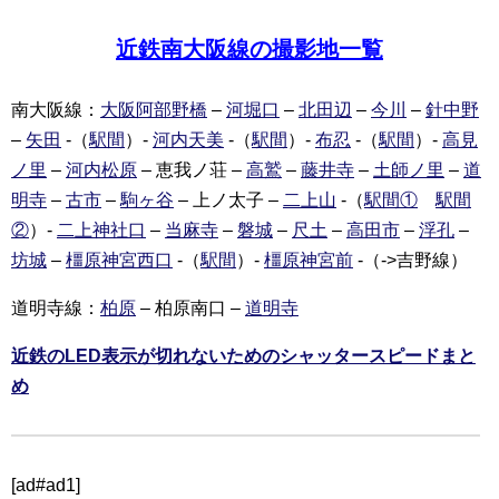
近鉄南大阪線の撮影地一覧
南大阪線：
大阪阿部野橋
–
河堀口
–
北田辺
–
今川
–
針中野
–
矢田
-（
駅間
）-
河内天美
-（
駅間
）-
布忍
-（
駅間
）-
高見
ノ里
–
河内松原
– 恵我ノ荘 –
高鷲
–
藤井寺
–
土師ノ里
–
道
明寺
–
古市
–
駒ヶ谷
– 上ノ太子 –
二上山
-（
駅間①
駅間
②
）-
二上神社口
–
当麻寺
–
磐城
–
尺土
–
高田市
–
浮孔
–
坊城
–
橿原神宮西口
-（
駅間
）-
橿原神宮前
-（->吉野線）
道明寺線：
柏原
– 柏原南口 –
道明寺
近鉄のLED表示が切れないためのシャッタースピードまと
め
[ad#ad1]