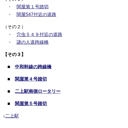
・
関屋第１号踏切
・
関屋547付近の道路
（その２）
・
穴虫５４９付近の道路
・
謎の人道跨線橋
【その３】
■
中和幹線の跨線橋
■
関屋第４号踏切
■
二上駅南側ロータリー
■
関屋第５号踏切
↓
二上駅