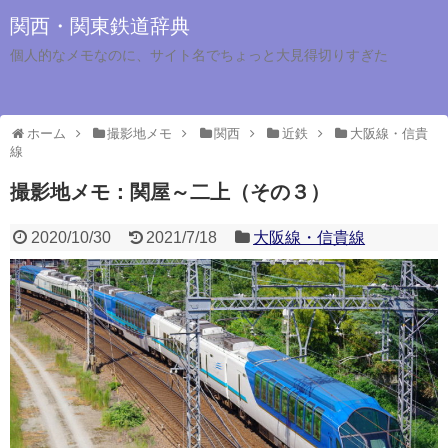
関西・関東鉄道辞典
個人的なメモなのに、サイト名でちょっと大見得切りすぎた
ホーム
撮影地メモ
関西
近鉄
大阪線・信貴
線
撮影地メモ：関屋～二上（その３）
2020/10/30
2021/7/18
大阪線・信貴線