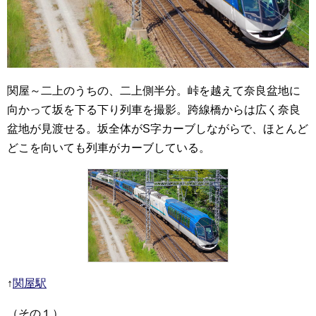
関屋～二上のうちの、二上側半分。峠を越えて奈良盆地に
向かって坂を下る下り列車を撮影。跨線橋からは広く奈良
盆地が見渡せる。坂全体がS字カーブしながらで、ほとんど
どこを向いても列車がカーブしている。
↑
関屋駅
（その１）