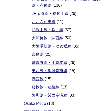
線・赤穂線
(136)
JR宝塚線・福知山線
(26)
おおさか東線
(11)
和歌山線・桜井線
(37)
大和路線・関西線
(50)
大阪環状線・ゆめ咲線
(35)
奈良線
(25)
嵯峨野線・山陰本線
(26)
東西線・学研都市線
(15)
湖西線
(15)
貨物線・連絡線
(13)
阪和線・関西空港線
(33)
Osaka Metro
(18)