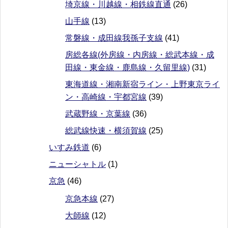
埼京線・川越線・相鉄線直通
(26)
山手線
(13)
常磐線・成田線我孫子支線
(41)
房総各線(外房線・内房線・総武本線・成
田線・東金線・鹿島線・久留里線)
(31)
東海道線・湘南新宿ライン・上野東京ライ
ン・高崎線・宇都宮線
(39)
武蔵野線・京葉線
(36)
総武線快速・横須賀線
(25)
いすみ鉄道
(6)
ニューシャトル
(1)
京急
(46)
京急本線
(27)
大師線
(12)