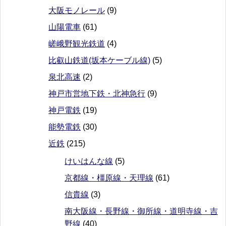
大阪モノレール
(9)
山陽電車
(61)
嵯峨野観光鉄道
(4)
比叡山鉄道(坂本ケーブル線)
(5)
泉北高速
(2)
神戸市営地下鉄・北神急行
(9)
神戸電鉄
(19)
能勢電鉄
(30)
近鉄
(215)
けいはんな線
(5)
京都線・橿原線・天理線
(61)
信貴線
(3)
南大阪線・長野線・御所線・道明寺線・吉
野線
(40)