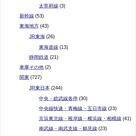
太宰府線
(3)
新幹線
(53)
東海地方
(43)
JR東海
(26)
東海道線
(13)
静岡鉄道
(21)
車庫その他
(2)
関東
(727)
JR東日本
(244)
中央・総武線各停
(30)
中央線快速・青梅線・五日市線
(23)
京浜東北線・根岸線・横浜線・相模線
(41)
南武線・南武支線・鶴見線
(23)