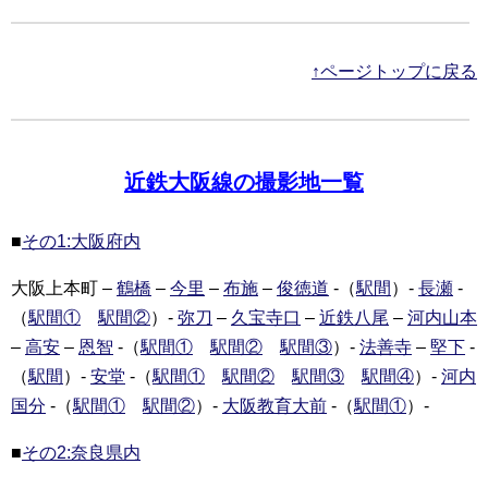
↑ページトップに戻る
近鉄大阪線の撮影地一覧
■
その1:大阪府内
大阪上本町 –
鶴橋
–
今里
–
布施
–
俊徳道
-（
駅間
）-
長瀬
-
（
駅間①
駅間②
）-
弥刀
–
久宝寺口
–
近鉄八尾
–
河内山本
–
高安
–
恩智
-（
駅間①
駅間②
駅間③
）-
法善寺
–
堅下
-
（
駅間
）-
安堂
-（
駅間①
駅間②
駅間③
駅間④
）-
河内
国分
-（
駅間①
駅間②
）-
大阪教育大前
-（
駅間①
）-
■
その2:奈良県内