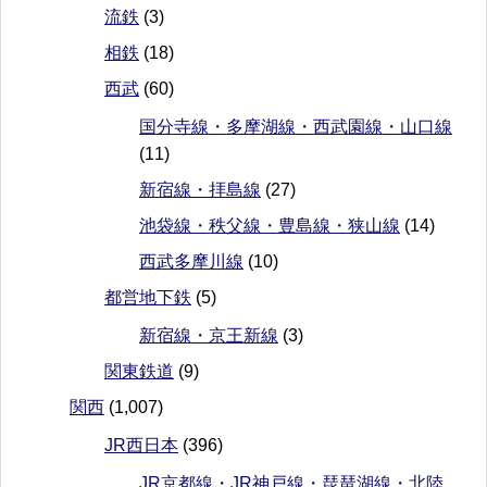
流鉄
(3)
相鉄
(18)
西武
(60)
国分寺線・多摩湖線・西武園線・山口線
(11)
新宿線・拝島線
(27)
池袋線・秩父線・豊島線・狭山線
(14)
西武多摩川線
(10)
都営地下鉄
(5)
新宿線・京王新線
(3)
関東鉄道
(9)
関西
(1,007)
JR西日本
(396)
JR京都線・JR神戸線・琵琶湖線・北陸