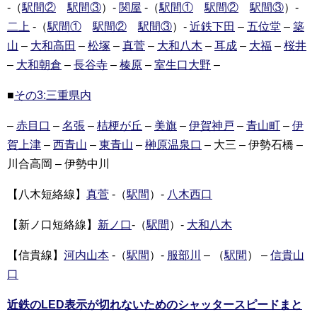
-（
駅間②
駅間③
）-
関屋
-（
駅間①
駅間②
駅間③
）-
二上
-（
駅間①
駅間②
駅間③
）-
近鉄下田
–
五位堂
–
築
山
–
大和高田
–
松塚
–
真菅
–
大和八木
–
耳成
–
大福
–
桜井
–
大和朝倉
–
長谷寺
–
榛原
–
室生口大野
–
■
その3:三重県内
–
赤目口
–
名張
–
桔梗が丘
–
美旗
–
伊賀神戸
–
青山町
–
伊
賀上津
–
西青山
–
東青山
–
榊原温泉口
– 大三 – 伊勢石橋 –
川合高岡 – 伊勢中川
【八木短絡線】
真菅
-（
駅間
）-
八木西口
【新ノ口短絡線】
新ノ口
-（
駅間
）-
大和八木
【信貴線】
河内山本
-（
駅間
）-
服部川
– （
駅間
） –
信貴山
口
近鉄のLED表示が切れないためのシャッタースピードまと