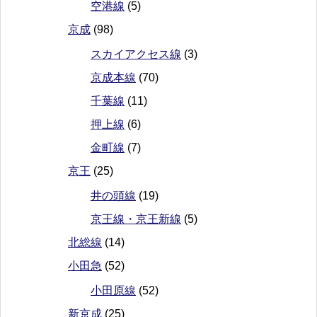
空港線
(5)
京成
(98)
スカイアクセス線
(3)
京成本線
(70)
千葉線
(11)
押上線
(6)
金町線
(7)
京王
(25)
井の頭線
(19)
京王線・京王新線
(5)
北総線
(14)
小田急
(52)
小田原線
(52)
新京成
(25)