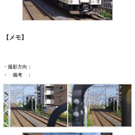
【メモ】
・撮影方向：
・ 備考 ：