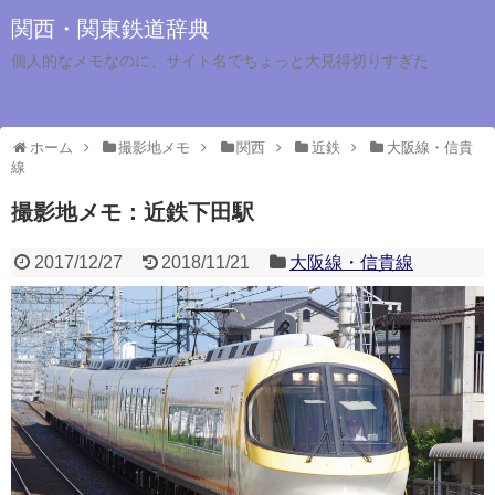
関西・関東鉄道辞典
個人的なメモなのに、サイト名でちょっと大見得切りすぎた
ホーム
撮影地メモ
関西
近鉄
大阪線・信貴
線
撮影地メモ：近鉄下田駅
2017/12/27
2018/11/21
大阪線・信貴線