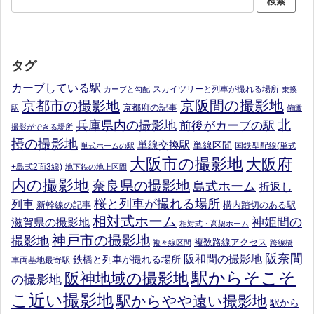
タグ
カーブしている駅
スカイツリーと列車が撮れる場所
カーブと勾配
乗換
京阪間の撮影地
京都市の撮影地
京都府の記事
駅
俯瞰
北
兵庫県内の撮影地
前後がカーブの駅
撮影ができる場所
摂の撮影地
単線交換駅
単線区間
国鉄型配線(単式
単式ホームの駅
大阪市の撮影地
大阪府
+島式2面3線)
地下鉄の地上区間
内の撮影地
奈良県の撮影地
島式ホーム
折返し
桜と列車が撮れる場所
列車
新幹線の記事
構内踏切のある駅
相対式ホーム
神姫間の
滋賀県の撮影地
相対式・高架ホーム
神戸市の撮影地
撮影地
複数路線アクセス
複々線区間
跨線橋
阪奈間
阪和間の撮影地
鉄橋と列車が撮れる場所
車両基地最寄駅
駅からそこそ
阪神地域の撮影地
の撮影地
こ近い撮影地
駅からやや遠い撮影地
駅から