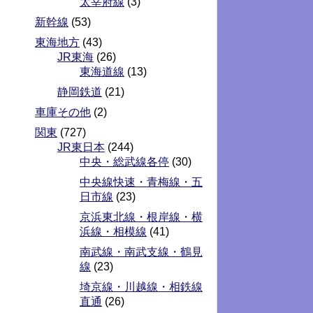
太宰府線
(3)
新幹線
(53)
東海地方
(43)
JR東海
(26)
東海道線
(13)
静岡鉄道
(21)
車庫その他
(2)
関東
(727)
JR東日本
(244)
中央・総武線各停
(30)
中央線快速・青梅線・五
日市線
(23)
京浜東北線・根岸線・横
浜線・相模線
(41)
南武線・南武支線・鶴見
線
(23)
埼京線・川越線・相鉄線
直通
(26)