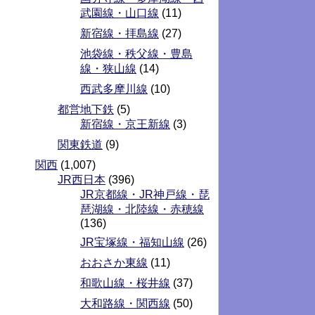
武園線・山口線
(11)
新宿線・拝島線
(27)
池袋線・秩父線・豊島
線・狭山線
(14)
西武多摩川線
(10)
都営地下鉄
(5)
新宿線・京王新線
(3)
関東鉄道
(9)
関西
(1,007)
JR西日本
(396)
JR京都線・JR神戸線・琵
琶湖線・北陸線・赤穂線
(136)
JR宝塚線・福知山線
(26)
おおさか東線
(11)
和歌山線・桜井線
(37)
大和路線・関西線
(50)