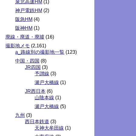
泉北高速HM
(1)
神戸電鉄HM
(2)
阪急HM
(4)
阪神HM
(1)
廃線・廃道・廃墟
(16)
撮影地メモ
(2,161)
a_路線別の撮影地一覧
(123)
中国・四国
(8)
JR四国
(3)
予讃線
(3)
瀬戸大橋線
(1)
JR西日本
(6)
山陰本線
(1)
瀬戸大橋線
(5)
九州
(3)
西日本鉄道
(3)
天神大牟田線
(1)