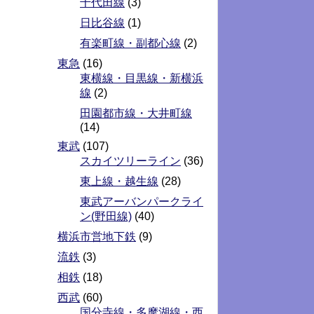
千代田線
(3)
日比谷線
(1)
有楽町線・副都心線
(2)
東急
(16)
東横線・目黒線・新横浜
線
(2)
田園都市線・大井町線
(14)
東武
(107)
スカイツリーライン
(36)
東上線・越生線
(28)
東武アーバンパークライ
ン(野田線)
(40)
横浜市営地下鉄
(9)
流鉄
(3)
相鉄
(18)
西武
(60)
国分寺線・多摩湖線・西