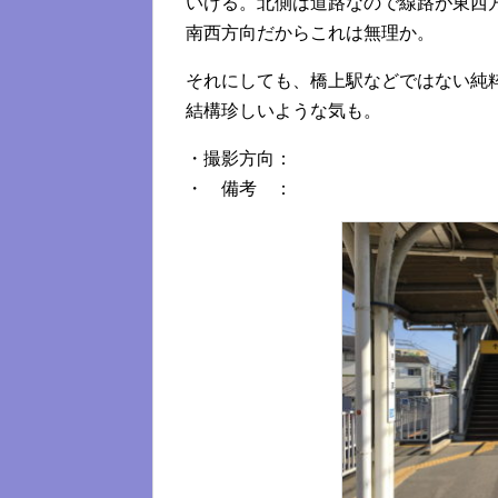
いける。北側は道路なので線路が東西
南西方向だからこれは無理か。
それにしても、橋上駅などではない純
結構珍しいような気も。
・撮影方向：
・ 備考 ：