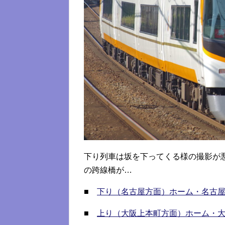
下り列車は坂を下ってくる様の撮影が
の跨線橋が…
■
下り（名古屋方面）ホーム・名古
■
上り（大阪上本町方面）ホーム・