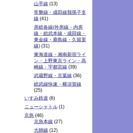
山手線
(13)
常磐線・成田線我孫子支
線
(41)
房総各線(外房線・内房
線・総武本線・成田線・
東金線・鹿島線・久留里
線)
(31)
東海道線・湘南新宿ライ
ン・上野東京ライン・高
崎線・宇都宮線
(39)
武蔵野線・京葉線
(36)
総武線快速・横須賀線
(25)
いすみ鉄道
(6)
ニューシャトル
(1)
京急
(46)
京急本線
(27)
大師線
(12)