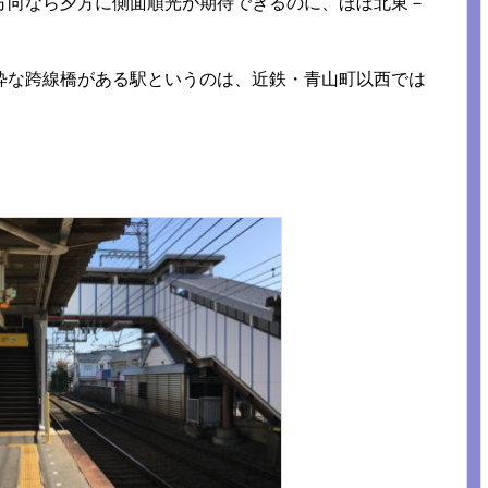
方向なら夕方に側面順光が期待できるのに、ほぼ北東－
粋な跨線橋がある駅というのは、近鉄・青山町以西では