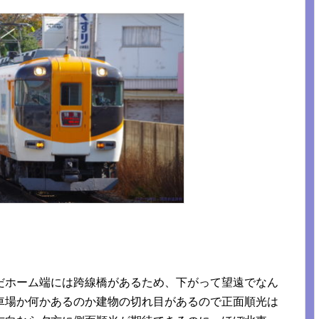
だホーム端には跨線橋があるため、下がって望遠でなん
車場か何かあるのか建物の切れ目があるので正面順光は