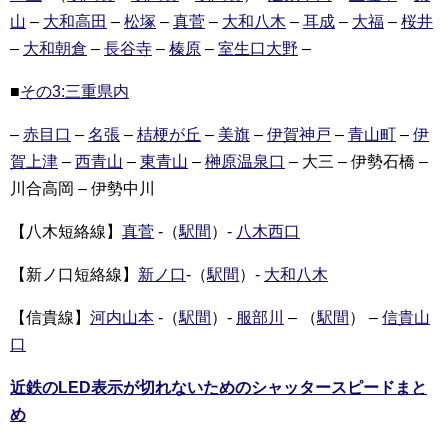
山
–
大和高田
–
松塚
–
真菅
–
大和八木
–
耳成
–
大福
–
桜井
–
大和朝倉
–
長谷寺
–
榛原
–
室生口大野
–
■
その3:三重県内
–
赤目口
–
名張
–
桔梗が丘
–
美旗
–
伊賀神戸
–
青山町
–
伊
賀上津
–
西青山
–
東青山
–
榊原温泉口
– 大三 – 伊勢石橋 –
川合高岡 – 伊勢中川
【八木短絡線】
真菅
-（
駅間
）-
八木西口
【新ノ口短絡線】
新ノ口
-（
駅間
）-
大和八木
【信貴線】
河内山本
-（
駅間
）-
服部川
– （
駅間
） –
信貴山
口
近鉄のLED表示が切れないためのシャッタースピードまと
め