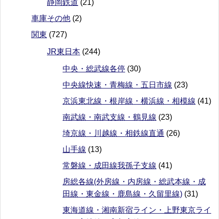
静岡鉄道
(21)
車庫その他
(2)
関東
(727)
JR東日本
(244)
中央・総武線各停
(30)
中央線快速・青梅線・五日市線
(23)
京浜東北線・根岸線・横浜線・相模線
(41)
南武線・南武支線・鶴見線
(23)
埼京線・川越線・相鉄線直通
(26)
山手線
(13)
常磐線・成田線我孫子支線
(41)
房総各線(外房線・内房線・総武本線・成
田線・東金線・鹿島線・久留里線)
(31)
東海道線・湘南新宿ライン・上野東京ライ