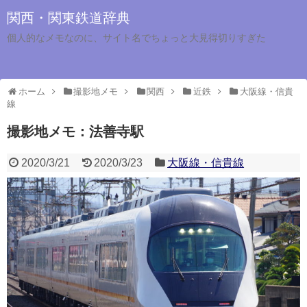
関西・関東鉄道辞典
個人的なメモなのに、サイト名でちょっと大見得切りすぎた
ホーム
撮影地メモ
関西
近鉄
大阪線・信貴
線
撮影地メモ：法善寺駅
2020/3/21
2020/3/23
大阪線・信貴線