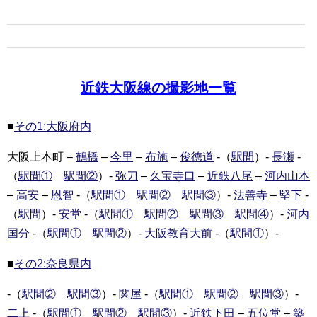
近鉄大阪線の撮影地一覧
■
その1:大阪府内
大阪上本町 –
鶴橋
–
今里
–
布施
–
俊徳道
-（
駅間
）-
長瀬
-
（
駅間①
駅間②
）-
弥刀
–
久宝寺口
–
近鉄八尾
–
河内山本
–
高安
–
恩智
-（
駅間①
駅間②
駅間③
）-
法善寺
–
堅下
-
（
駅間
）-
安堂
-（
駅間①
駅間②
駅間③
駅間④
）-
河内
国分
-（
駅間①
駅間②
）-
大阪教育大前
-（
駅間①
）-
■
その2:奈良県内
-（
駅間②
駅間③
）-
関屋
-（
駅間①
駅間②
駅間③
）-
二上
-（
駅間①
駅間②
駅間③
）-
近鉄下田
–
五位堂
–
築