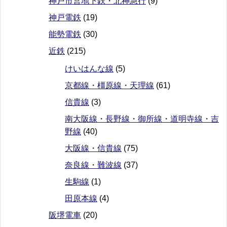
神戸市営地下鉄・北神急行
(9)
神戸電鉄
(19)
能勢電鉄
(30)
近鉄
(215)
けいはんな線
(5)
京都線・橿原線・天理線
(61)
信貴線
(3)
南大阪線・長野線・御所線・道明寺線・吉
野線
(40)
大阪線・信貴線
(75)
奈良線・難波線
(37)
生駒線
(1)
田原本線
(4)
阪堺電車
(20)