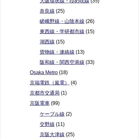
大阪環状線・ゆめ咲線
(35)
奈良線
(25)
嵯峨野線・山陰本線
(26)
東西線・学研都市線
(15)
湖西線
(15)
貨物線・連絡線
(13)
阪和線・関西空港線
(33)
Osaka Metro
(18)
京福電鉄（嵐電）
(4)
京都市交通局
(1)
京阪電車
(99)
ケーブル線
(2)
交野線
(11)
京阪大津線
(25)