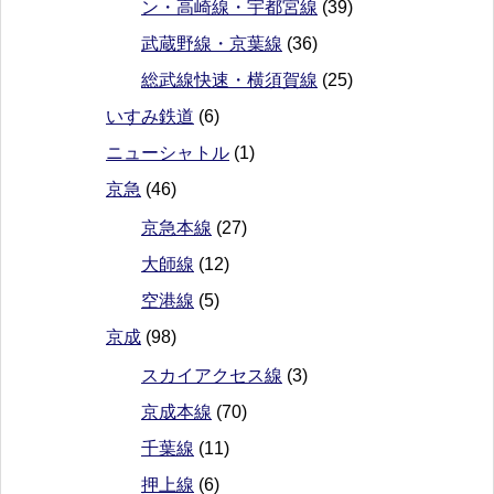
ン・高崎線・宇都宮線
(39)
武蔵野線・京葉線
(36)
総武線快速・横須賀線
(25)
いすみ鉄道
(6)
ニューシャトル
(1)
京急
(46)
京急本線
(27)
大師線
(12)
空港線
(5)
京成
(98)
スカイアクセス線
(3)
京成本線
(70)
千葉線
(11)
押上線
(6)