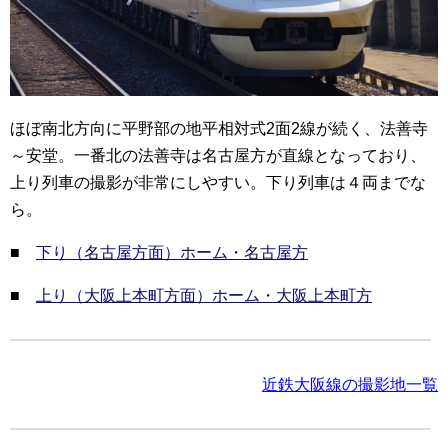
ほぼ南北方向に平野部の地平相対式2面2線が続く、法善寺
～安堂。一番北の法善寺は名古屋方が直線となっており、
上り列車の撮影が非常にしやすい。下り列車は４両までな
ら。
■
下り（名古屋方面）ホーム・名古屋方
■
上り（大阪上本町方面）ホーム・大阪上本町方
近鉄大阪線の撮影地一覧