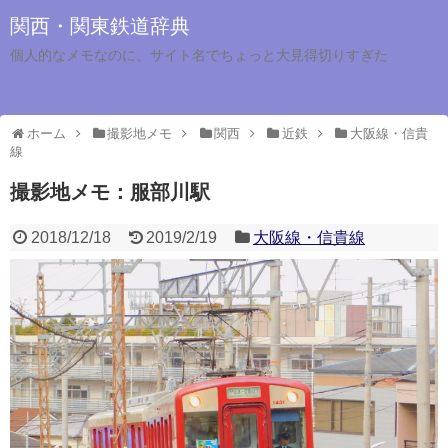
関西・関東鉄道辞典
個人的なメモなのに、サイト名でちょっと大見得切りすぎた
ホーム
撮影地メモ
関西
近鉄
大阪線・信貴
線
撮影地メモ：服部川駅
2018/12/18
2019/2/19
大阪線・信貴線