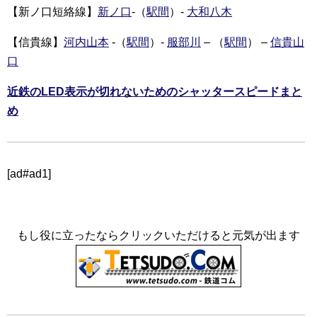
【新ノ口短絡線】
新ノ口
-（
駅間
）-
大和八木
【信貴線】
河内山本
-（
駅間
）-
服部川
– （
駅間
） –
信貴山
口
近鉄のLED表示が切れないためのシャッタースピードまと
め
[ad#ad1]
もし役に立ったならクリックいただけると元気が出ます