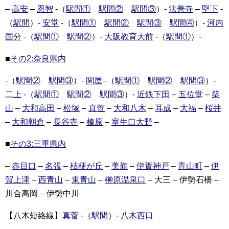
–
高安
–
恩智
-（
駅間①
駅間②
駅間③
）-
法善寺
–
堅下
-
（
駅間
）-
安堂
-（
駅間①
駅間②
駅間③
駅間④
）-
河内
国分
-（
駅間①
駅間②
）-
大阪教育大前
-（
駅間①
）-
■
その2:奈良県内
-（
駅間②
駅間③
）-
関屋
-（
駅間①
駅間②
駅間③
）-
二上
-（
駅間①
駅間②
駅間③
）-
近鉄下田
–
五位堂
–
築
山
–
大和高田
–
松塚
–
真菅
–
大和八木
–
耳成
–
大福
–
桜井
–
大和朝倉
–
長谷寺
–
榛原
–
室生口大野
–
■
その3:三重県内
–
赤目口
–
名張
–
桔梗が丘
–
美旗
–
伊賀神戸
–
青山町
–
伊
賀上津
–
西青山
–
東青山
–
榊原温泉口
– 大三 – 伊勢石橋 –
川合高岡 – 伊勢中川
【八木短絡線】
真菅
-（
駅間
）-
八木西口