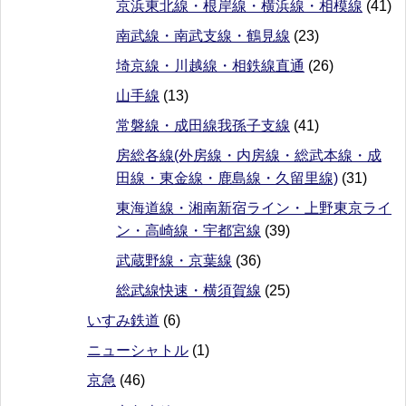
京浜東北線・根岸線・横浜線・相模線
(41)
南武線・南武支線・鶴見線
(23)
埼京線・川越線・相鉄線直通
(26)
山手線
(13)
常磐線・成田線我孫子支線
(41)
房総各線(外房線・内房線・総武本線・成
田線・東金線・鹿島線・久留里線)
(31)
東海道線・湘南新宿ライン・上野東京ライ
ン・高崎線・宇都宮線
(39)
武蔵野線・京葉線
(36)
総武線快速・横須賀線
(25)
いすみ鉄道
(6)
ニューシャトル
(1)
京急
(46)