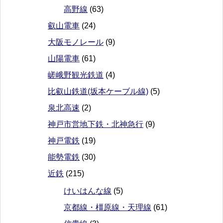
高野線
(63)
叡山電車
(24)
大阪モノレール
(9)
山陽電車
(61)
嵯峨野観光鉄道
(4)
比叡山鉄道(坂本ケーブル線)
(5)
泉北高速
(2)
神戸市営地下鉄・北神急行
(9)
神戸電鉄
(19)
能勢電鉄
(30)
近鉄
(215)
けいはんな線
(5)
京都線・橿原線・天理線
(61)