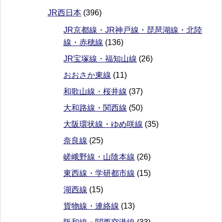
JR西日本
(396)
JR京都線・JR神戸線・琵琶湖線・北陸
線・赤穂線
(136)
JR宝塚線・福知山線
(26)
おおさか東線
(11)
和歌山線・桜井線
(37)
大和路線・関西線
(50)
大阪環状線・ゆめ咲線
(35)
奈良線
(25)
嵯峨野線・山陰本線
(26)
東西線・学研都市線
(15)
湖西線
(15)
貨物線・連絡線
(13)