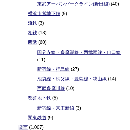
東武アーバンパークライン(野田線)
(40)
横浜市営地下鉄
(9)
流鉄
(3)
相鉄
(18)
西武
(60)
国分寺線・多摩湖線・西武園線・山口線
(11)
新宿線・拝島線
(27)
池袋線・秩父線・豊島線・狭山線
(14)
西武多摩川線
(10)
都営地下鉄
(5)
新宿線・京王新線
(3)
関東鉄道
(9)
関西
(1,007)