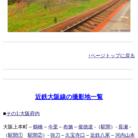
↑ページトップに戻る
近鉄大阪線の撮影地一覧
■
その1:大阪府内
大阪上本町 –
鶴橋
–
今里
–
布施
–
俊徳道
-（
駅間
）-
長瀬
-
（
駅間①
駅間②
）-
弥刀
–
久宝寺口
–
近鉄八尾
–
河内山本