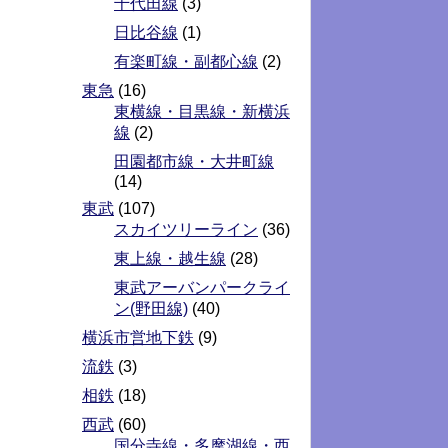
千代田線
(3)
日比谷線
(1)
有楽町線・副都心線
(2)
東急
(16)
東横線・目黒線・新横浜
線
(2)
田園都市線・大井町線
(14)
東武
(107)
スカイツリーライン
(36)
東上線・越生線
(28)
東武アーバンパークライ
ン(野田線)
(40)
横浜市営地下鉄
(9)
流鉄
(3)
相鉄
(18)
西武
(60)
国分寺線・多摩湖線・西