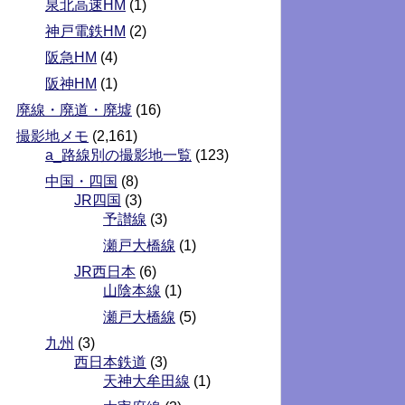
泉北高速HM
(1)
神戸電鉄HM
(2)
阪急HM
(4)
阪神HM
(1)
廃線・廃道・廃墟
(16)
撮影地メモ
(2,161)
a_路線別の撮影地一覧
(123)
中国・四国
(8)
JR四国
(3)
予讃線
(3)
瀬戸大橋線
(1)
JR西日本
(6)
山陰本線
(1)
瀬戸大橋線
(5)
九州
(3)
西日本鉄道
(3)
天神大牟田線
(1)