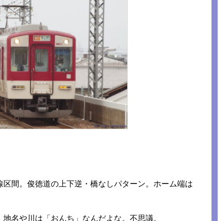
線区間。俊徳道の上下逆・橋なしパターン。ホーム端は
、地名や川は「おんち」なんだよな。不思議。