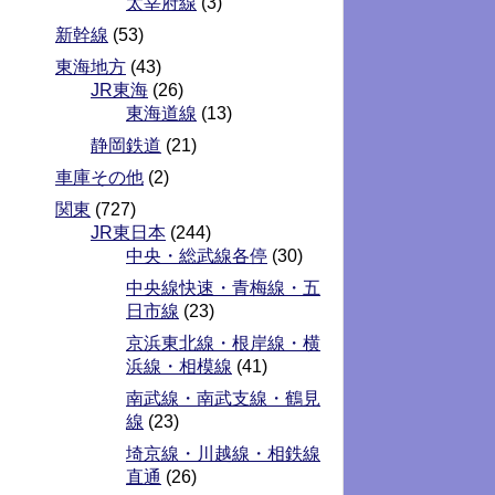
太宰府線
(3)
新幹線
(53)
東海地方
(43)
JR東海
(26)
東海道線
(13)
静岡鉄道
(21)
車庫その他
(2)
関東
(727)
JR東日本
(244)
中央・総武線各停
(30)
中央線快速・青梅線・五
日市線
(23)
京浜東北線・根岸線・横
浜線・相模線
(41)
南武線・南武支線・鶴見
線
(23)
埼京線・川越線・相鉄線
直通
(26)