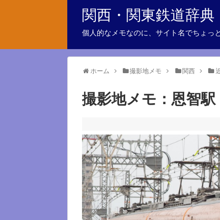
関西・関東鉄道辞典
個人的なメモなのに、サイト名でちょっ
ホーム
撮影地メモ
関西
撮影地メモ：恩智駅