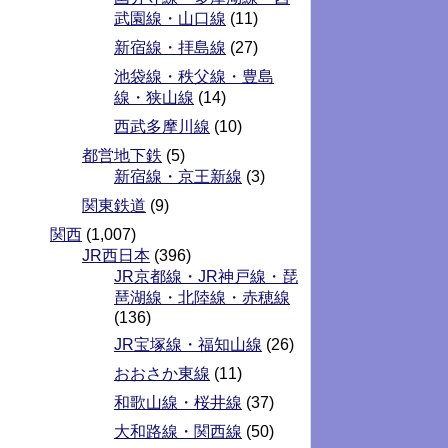
武園線・山口線
(11)
新宿線・拝島線
(27)
池袋線・秩父線・豊島
線・狭山線
(14)
西武多摩川線
(10)
都営地下鉄
(5)
新宿線・京王新線
(3)
関東鉄道
(9)
関西
(1,007)
JR西日本
(396)
JR京都線・JR神戸線・琵
琶湖線・北陸線・赤穂線
(136)
JR宝塚線・福知山線
(26)
おおさか東線
(11)
和歌山線・桜井線
(37)
大和路線・関西線
(50)