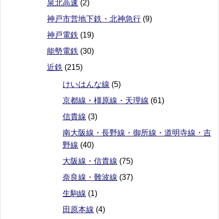
泉北高速
(2)
神戸市営地下鉄・北神急行
(9)
神戸電鉄
(19)
能勢電鉄
(30)
近鉄
(215)
けいはんな線
(5)
京都線・橿原線・天理線
(61)
信貴線
(3)
南大阪線・長野線・御所線・道明寺線・吉
野線
(40)
大阪線・信貴線
(75)
奈良線・難波線
(37)
生駒線
(1)
田原本線
(4)