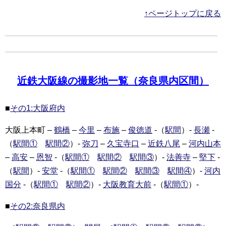
↑ページトップに戻る
近鉄大阪線の撮影地一覧（奈良県内区間）
■
その1:大阪府内
大阪上本町 –
鶴橋
–
今里
–
布施
–
俊徳道
-（
駅間
）-
長瀬
-
（
駅間①
駅間②
）-
弥刀
–
久宝寺口
–
近鉄八尾
–
河内山本
–
高安
–
恩智
-（
駅間①
駅間②
駅間③
）-
法善寺
–
堅下
-
（
駅間
）-
安堂
-（
駅間①
駅間②
駅間③
駅間④
）-
河内
国分
-（
駅間①
駅間②
）-
大阪教育大前
-（
駅間①
）-
■
その2:奈良県内