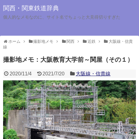
関西・関東鉄道辞典
個人的なメモなのに、サイト名でちょっと大見得切りすぎた
ホーム
撮影地メモ
関西
近鉄
大阪線・信貴
線
撮影地メモ：大阪教育大学前～関屋（その１）
2020/11/4
2021/7/20
大阪線・信貴線