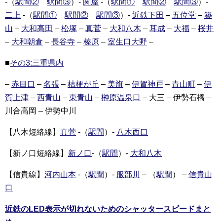
-（
駅間②
駅間③
）-
関屋
-（
駅間①
駅間②
駅間③
）-
二上
-（
駅間①
駅間②
駅間③
）-
近鉄下田
–
五位堂
–
築
山
–
大和高田
–
松塚
–
真菅
–
大和八木
–
耳成
–
大福
–
桜井
–
大和朝倉
–
長谷寺
–
榛原
–
室生口大野
–
■
その3:三重県内
–
赤目口
–
名張
–
桔梗が丘
–
美旗
–
伊賀神戸
–
青山町
–
伊
賀上津
–
西青山
–
東青山
–
榊原温泉口
– 大三 – 伊勢石橋 –
川合高岡 – 伊勢中川
【八木短絡線】
真菅
-（
駅間
）-
八木西口
【新ノ口短絡線】
新ノ口
-（
駅間
）-
大和八木
【信貴線】
河内山本
-（
駅間
）-
服部川
– （
駅間
） –
信貴山
口
近鉄のLED表示が切れないためのシャッタースピードまと