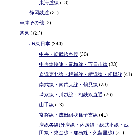
東海道線
(13)
静岡鉄道
(21)
車庫その他
(2)
関東
(727)
JR東日本
(244)
中央・総武線各停
(30)
中央線快速・青梅線・五日市線
(23)
京浜東北線・根岸線・横浜線・相模線
(41)
南武線・南武支線・鶴見線
(23)
埼京線・川越線・相鉄線直通
(26)
山手線
(13)
常磐線・成田線我孫子支線
(41)
房総各線(外房線・内房線・総武本線・成
田線・東金線・鹿島線・久留里線)
(31)