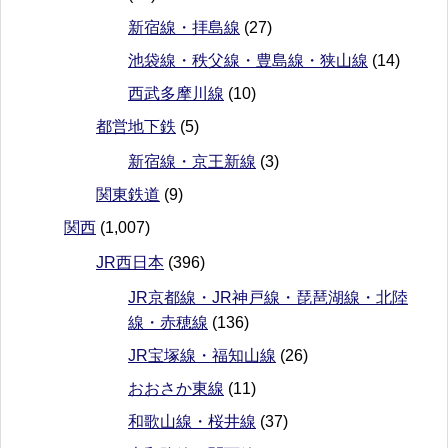
新宿線・拝島線
(27)
池袋線・秩父線・豊島線・狭山線
(14)
西武多摩川線
(10)
都営地下鉄
(5)
新宿線・京王新線
(3)
関東鉄道
(9)
関西
(1,007)
JR西日本
(396)
JR京都線・JR神戸線・琵琶湖線・北陸
線・赤穂線
(136)
JR宝塚線・福知山線
(26)
おおさか東線
(11)
和歌山線・桜井線
(37)