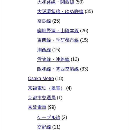
大和路線・関西線
(50)
大阪環状線・ゆめ咲線
(35)
奈良線
(25)
嵯峨野線・山陰本線
(26)
東西線・学研都市線
(15)
湖西線
(15)
貨物線・連絡線
(13)
阪和線・関西空港線
(33)
Osaka Metro
(18)
京福電鉄（嵐電）
(4)
京都市交通局
(1)
京阪電車
(99)
ケーブル線
(2)
交野線
(11)