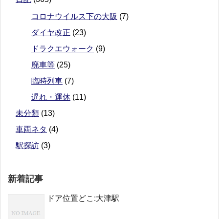
コロナウイルス下の大阪
(7)
ダイヤ改正
(23)
ドラクエウォーク
(9)
廃車等
(25)
臨時列車
(7)
遅れ・運休
(11)
未分類
(13)
車両ネタ
(4)
駅探訪
(3)
新着記事
ドア位置どこ:大津駅