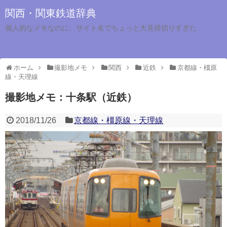
関西・関東鉄道辞典
個人的なメモなのに、サイト名でちょっと大見得切りすぎた
ホーム
撮影地メモ
関西
近鉄
京都線・橿原
線・天理線
撮影地メモ：十条駅（近鉄）
2018/11/26
京都線・橿原線・天理線