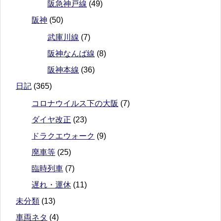
阪急神戸線
(49)
阪神
(50)
武庫川線
(7)
阪神なんば線
(8)
阪神本線
(36)
日記
(365)
コロナウイルス下の大阪
(7)
ダイヤ改正
(23)
ドラクエウォーク
(9)
廃車等
(25)
臨時列車
(7)
遅れ・運休
(11)
未分類
(13)
車両ネタ
(4)