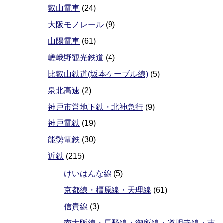
叡山電車
(24)
大阪モノレール
(9)
山陽電車
(61)
嵯峨野観光鉄道
(4)
比叡山鉄道(坂本ケーブル線)
(5)
泉北高速
(2)
神戸市営地下鉄・北神急行
(9)
神戸電鉄
(19)
能勢電鉄
(30)
近鉄
(215)
けいはんな線
(5)
京都線・橿原線・天理線
(61)
信貴線
(3)
南大阪線・長野線・御所線・道明寺線・吉