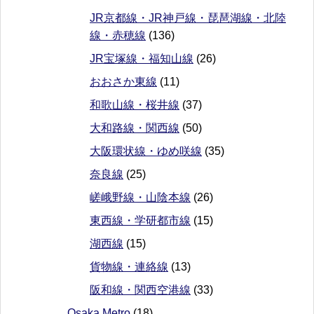
JR京都線・JR神戸線・琵琶湖線・北陸
線・赤穂線
(136)
JR宝塚線・福知山線
(26)
おおさか東線
(11)
和歌山線・桜井線
(37)
大和路線・関西線
(50)
大阪環状線・ゆめ咲線
(35)
奈良線
(25)
嵯峨野線・山陰本線
(26)
東西線・学研都市線
(15)
湖西線
(15)
貨物線・連絡線
(13)
阪和線・関西空港線
(33)
Osaka Metro
(18)