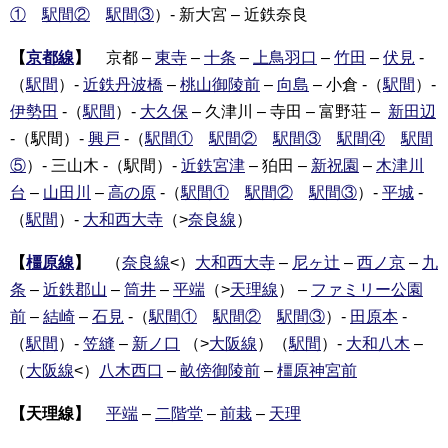
①
駅間②
駅間③
）- 新大宮 – 近鉄奈良
【
京都線
】
京都 –
東寺
–
十条
–
上鳥羽口
–
竹田
–
伏見
-
（
駅間
）-
近鉄丹波橋
–
桃山御陵前
–
向島
– 小倉 -（
駅間
）-
伊勢田
-（
駅間
）-
大久保
– 久津川 – 寺田 – 富野荘 –
新田辺
-（駅間）-
興戸
-（
駅間①
駅間②
駅間③
駅間④
駅間
⑤
）- 三山木 -（駅間）-
近鉄宮津
– 狛田 –
新祝園
–
木津川
台
–
山田川
–
高の原
-（
駅間①
駅間②
駅間③
）-
平城
-
（
駅間
）-
大和西大寺
（>
奈良線
）
【
橿原線
】
（
奈良線
<）
大和西大寺
–
尼ヶ辻
–
西ノ京
–
九
条
–
近鉄郡山
–
筒井
–
平端
（>
天理線
） –
ファミリー公園
前
–
結崎
–
石見
-（
駅間①
駅間②
駅間③
）-
田原本
-
（
駅間
）-
笠縫
–
新ノ口
（>
大阪線
）（
駅間
）-
大和八木
–
（
大阪線
<）
八木西口
–
畝傍御陵前
–
橿原神宮前
【天理線】
平端
–
二階堂
–
前栽
–
天理