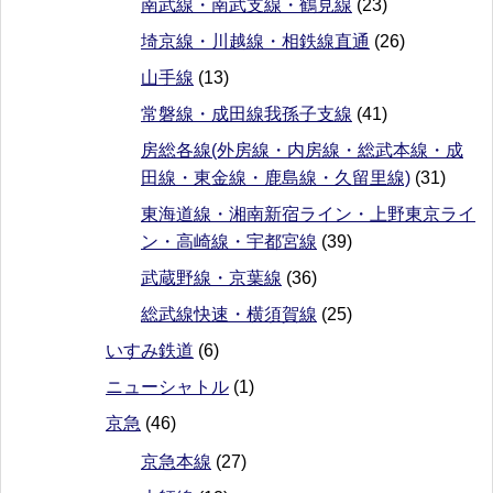
南武線・南武支線・鶴見線
(23)
埼京線・川越線・相鉄線直通
(26)
山手線
(13)
常磐線・成田線我孫子支線
(41)
房総各線(外房線・内房線・総武本線・成
田線・東金線・鹿島線・久留里線)
(31)
東海道線・湘南新宿ライン・上野東京ライ
ン・高崎線・宇都宮線
(39)
武蔵野線・京葉線
(36)
総武線快速・横須賀線
(25)
いすみ鉄道
(6)
ニューシャトル
(1)
京急
(46)
京急本線
(27)