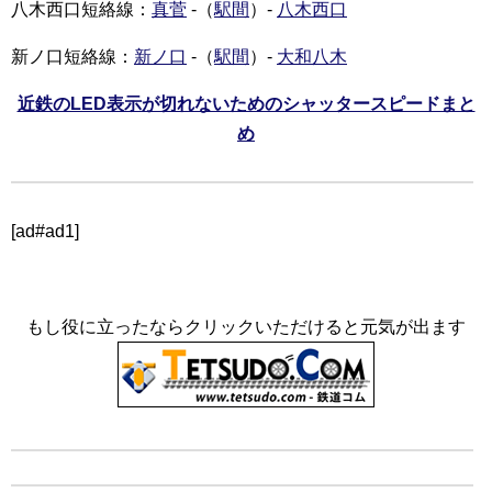
八木西口短絡線：
真菅
-（
駅間
）-
八木西口
新ノ口短絡線：
新ノ口
-（
駅間
）-
大和八木
近鉄のLED表示が切れないためのシャッタースピードまと
め
[ad#ad1]
もし役に立ったならクリックいただけると元気が出ます