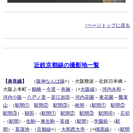
↑ページトップに戻る
近鉄京都線の撮影地一覧
【
奈良線
】
（
阪神なんば線
<）- 大阪難波 – 近鉄日本橋 –
大阪上本町 –
鶴橋
–
今里
–
布施
-（>
大阪線
）-
河内永和
–
河内小阪
–
八戸ノ里
–
若江岩田
–
河内花園
–
東花園
–
瓢箪
山
-（
駅間①
駅間②
駅間③
）-
枚岡
-（
駅間①
駅間②
駅間③
）-
額田
-（
駅間①
駅間②
駅間③
駅間④
）-
石切
-（
駅間
）-
生駒
–
東生駒
–
富雄
-（
駅間
）-
学園前
-（
駅
間
）-
菖蒲池
-（
京都線
<）-
大和西大寺
-（>
橿原線
）-（
駅間