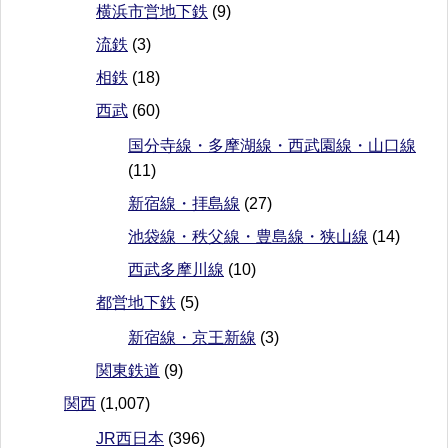
横浜市営地下鉄
(9)
流鉄
(3)
相鉄
(18)
西武
(60)
国分寺線・多摩湖線・西武園線・山口線
(11)
新宿線・拝島線
(27)
池袋線・秩父線・豊島線・狭山線
(14)
西武多摩川線
(10)
都営地下鉄
(5)
新宿線・京王新線
(3)
関東鉄道
(9)
関西
(1,007)
JR西日本
(396)