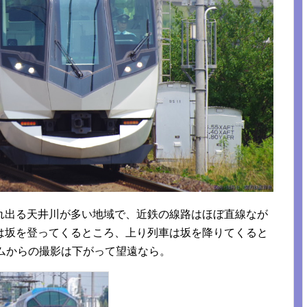
れ出る天井川が多い地域で、近鉄の線路はほぼ直線なが
は坂を登ってくるところ、上り列車は坂を降りてくると
ムからの撮影は下がって望遠なら。