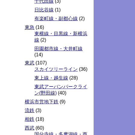
千代田線
(3)
日比谷線
(1)
有楽町線・副都心線
(2)
東急
(16)
東横線・目黒線・新横浜
線
(2)
田園都市線・大井町線
(14)
東武
(107)
スカイツリーライン
(36)
東上線・越生線
(28)
東武アーバンパークライ
ン(野田線)
(40)
横浜市営地下鉄
(9)
流鉄
(3)
相鉄
(18)
西武
(60)
国分寺線・多摩湖線・西