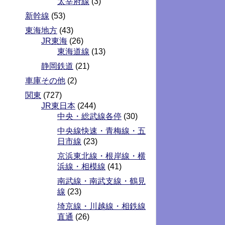
太宰府線
(3)
新幹線
(53)
東海地方
(43)
JR東海
(26)
東海道線
(13)
静岡鉄道
(21)
車庫その他
(2)
関東
(727)
JR東日本
(244)
中央・総武線各停
(30)
中央線快速・青梅線・五
日市線
(23)
京浜東北線・根岸線・横
浜線・相模線
(41)
南武線・南武支線・鶴見
線
(23)
埼京線・川越線・相鉄線
直通
(26)