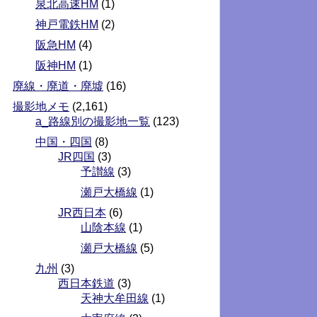
泉北高速HM
(1)
神戸電鉄HM
(2)
阪急HM
(4)
阪神HM
(1)
廃線・廃道・廃墟
(16)
撮影地メモ
(2,161)
a_路線別の撮影地一覧
(123)
中国・四国
(8)
JR四国
(3)
予讃線
(3)
瀬戸大橋線
(1)
JR西日本
(6)
山陰本線
(1)
瀬戸大橋線
(5)
九州
(3)
西日本鉄道
(3)
天神大牟田線
(1)