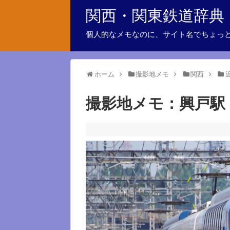
関西・関東鉄道辞典
個人的なメモなのに、サイト名でちょっ
ホーム
撮影地メモ
関西
撮影地メモ：興戸駅