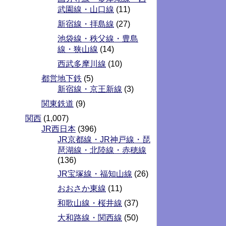
武園線・山口線
(11)
新宿線・拝島線
(27)
池袋線・秩父線・豊島
線・狭山線
(14)
西武多摩川線
(10)
都営地下鉄
(5)
新宿線・京王新線
(3)
関東鉄道
(9)
関西
(1,007)
JR西日本
(396)
JR京都線・JR神戸線・琵
琶湖線・北陸線・赤穂線
(136)
JR宝塚線・福知山線
(26)
おおさか東線
(11)
和歌山線・桜井線
(37)
大和路線・関西線
(50)