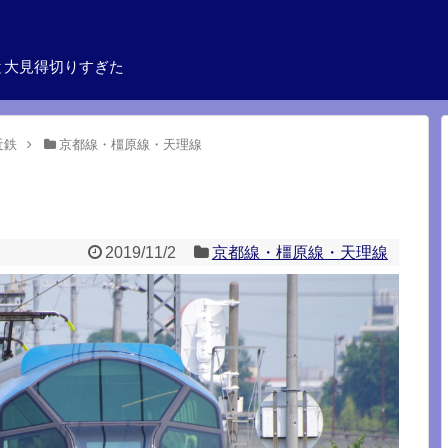
と大見得切りすぎた
近鉄
京都線・橿原線・天理線
2019/11/2
京都線・橿原線・天理線