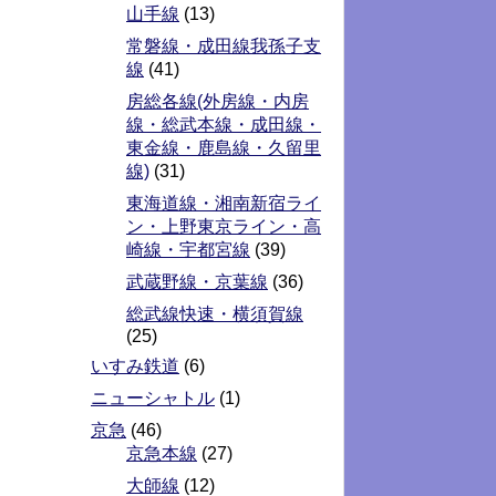
山手線
(13)
常磐線・成田線我孫子支
線
(41)
房総各線(外房線・内房
線・総武本線・成田線・
東金線・鹿島線・久留里
線)
(31)
東海道線・湘南新宿ライ
ン・上野東京ライン・高
崎線・宇都宮線
(39)
武蔵野線・京葉線
(36)
総武線快速・横須賀線
(25)
いすみ鉄道
(6)
ニューシャトル
(1)
京急
(46)
京急本線
(27)
大師線
(12)