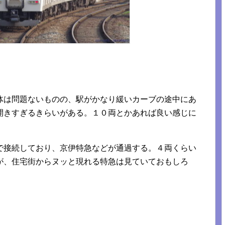
体は問題ないものの、駅がかなり緩いカーブの途中にあ
開きすぎるきらいがある。１０両とかあれば良い感じに
で接続しており、京伊特急などが通過する。４両くらい
が、住宅街からヌッと現れる特急は見ていておもしろ