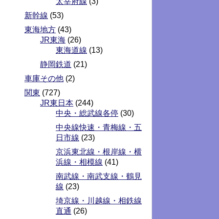
太宰府線
(3)
新幹線
(53)
東海地方
(43)
JR東海
(26)
東海道線
(13)
静岡鉄道
(21)
車庫その他
(2)
関東
(727)
JR東日本
(244)
中央・総武線各停
(30)
中央線快速・青梅線・五
日市線
(23)
京浜東北線・根岸線・横
浜線・相模線
(41)
南武線・南武支線・鶴見
線
(23)
埼京線・川越線・相鉄線
直通
(26)