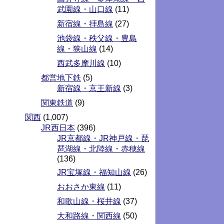
武園線・山口線
(11)
新宿線・拝島線
(27)
池袋線・秩父線・豊島
線・狭山線
(14)
西武多摩川線
(10)
都営地下鉄
(5)
新宿線・京王新線
(3)
関東鉄道
(9)
関西
(1,007)
JR西日本
(396)
JR京都線・JR神戸線・琵
琶湖線・北陸線・赤穂線
(136)
JR宝塚線・福知山線
(26)
おおさか東線
(11)
和歌山線・桜井線
(37)
大和路線・関西線
(50)