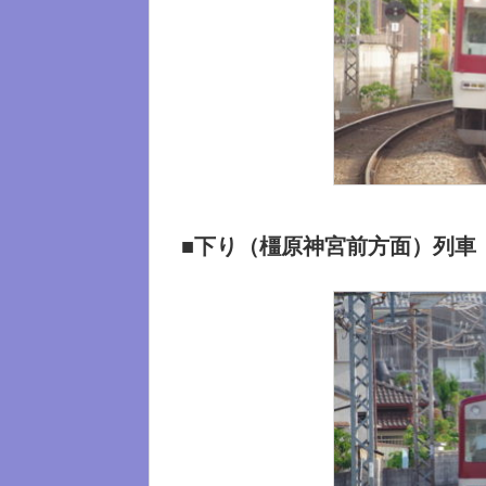
■下り（橿原神宮前方面）列車