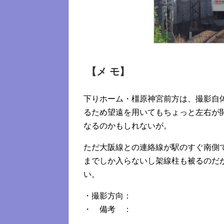
【メ モ】
下りホーム・橿原神宮前方は、撮影自
るため望遠を用いてもちょっと左右が
なるのかもしれないが。
ただ大阪線との連絡線が駅のすぐ南側
までしか入らないし架線柱も被るのだ
い。
・撮影方向：
・ 備考 ：