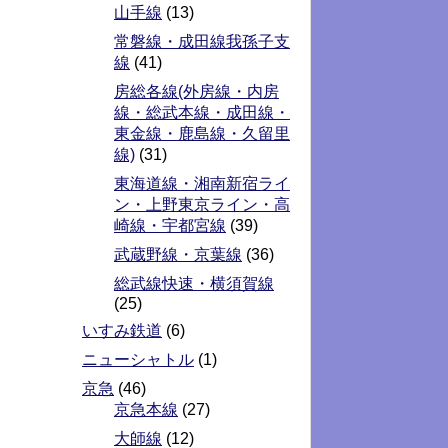
山手線
(13)
常磐線・成田線我孫子支
線
(41)
房総各線(外房線・内房
線・総武本線・成田線・
東金線・鹿島線・久留里
線)
(31)
東海道線・湘南新宿ライ
ン・上野東京ライン・高
崎線・宇都宮線
(39)
武蔵野線・京葉線
(36)
総武線快速・横須賀線
(25)
いすみ鉄道
(6)
ニューシャトル
(1)
京急
(46)
京急本線
(27)
大師線
(12)