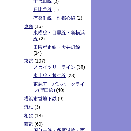
千代田線
(3)
日比谷線
(1)
有楽町線・副都心線
(2)
東急
(16)
東横線・目黒線・新横浜
線
(2)
田園都市線・大井町線
(14)
東武
(107)
スカイツリーライン
(36)
東上線・越生線
(28)
東武アーバンパークライ
ン(野田線)
(40)
横浜市営地下鉄
(9)
流鉄
(3)
相鉄
(18)
西武
(60)
国分寺線・多摩湖線・西