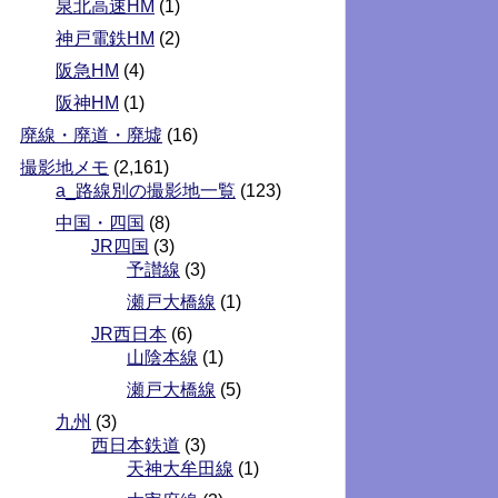
泉北高速HM
(1)
神戸電鉄HM
(2)
阪急HM
(4)
阪神HM
(1)
廃線・廃道・廃墟
(16)
撮影地メモ
(2,161)
a_路線別の撮影地一覧
(123)
中国・四国
(8)
JR四国
(3)
予讃線
(3)
瀬戸大橋線
(1)
JR西日本
(6)
山陰本線
(1)
瀬戸大橋線
(5)
九州
(3)
西日本鉄道
(3)
天神大牟田線
(1)