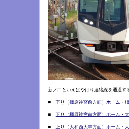
新ノ口といえばやはり連絡線を通過す
■
下り（橿原神宮前方面）ホーム・
■
下り（橿原神宮前方面）ホーム・
■
上り（大和西大寺方面）ホーム・