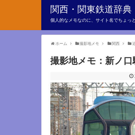
関西・関東鉄道辞典
個人的なメモなのに、サイト名でちょっ
ホーム
撮影地メモ
関西
撮影地メモ：新ノ口