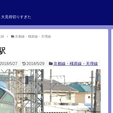
と大見得切りすぎた
近鉄
京都線・橿原線・天理線
駅
2018/5/27
2018/5/29
京都線・橿原線・天理線