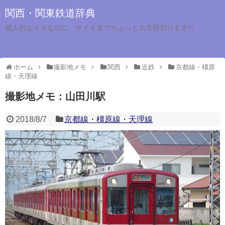
関西・関東鉄道辞典
個人的なメモなのに、サイト名でちょっと大見得切りすぎた
ホーム
撮影地メモ
関西
近鉄
京都線・橿原
線・天理線
撮影地メモ：山田川駅
2018/8/7
京都線・橿原線・天理線