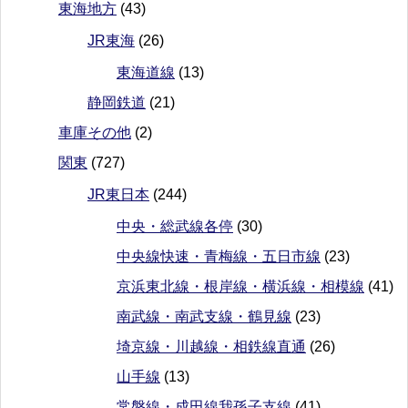
東海地方
(43)
JR東海
(26)
東海道線
(13)
静岡鉄道
(21)
車庫その他
(2)
関東
(727)
JR東日本
(244)
中央・総武線各停
(30)
中央線快速・青梅線・五日市線
(23)
京浜東北線・根岸線・横浜線・相模線
(41)
南武線・南武支線・鶴見線
(23)
埼京線・川越線・相鉄線直通
(26)
山手線
(13)
常磐線・成田線我孫子支線
(41)