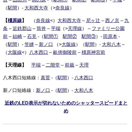
（
駅間
）-
大和西大寺
（>
奈良線
）
【
橿原線
】
（
奈良線
<）
大和西大寺
–
尼ヶ辻
–
西ノ京
–
九
条
–
近鉄郡山
–
筒井
–
平端
（>
天理線
） –
ファミリー公園
前
–
結崎
–
石見
-（
駅間①
駅間②
駅間③
）-
田原本
-
（
駅間
）-
笠縫
–
新ノ口
（>
大阪線
）（
駅間
）-
大和八木
–
（
大阪線
<）
八木西口
–
畝傍御陵前
–
橿原神宮前
【天理線】
平端
–
二階堂
–
前栽
–
天理
八木西口短絡線：
真菅
-（
駅間
）-
八木西口
新ノ口短絡線：
新ノ口
-（
駅間
）-
大和八木
近鉄のLED表示が切れないためのシャッタースピードまと
め