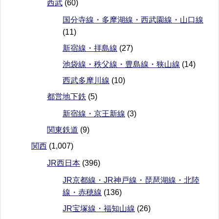
西武
(60)
国分寺線・多摩湖線・西武園線・山口線
(11)
新宿線・拝島線
(27)
池袋線・秩父線・豊島線・狭山線
(14)
西武多摩川線
(10)
都営地下鉄
(5)
新宿線・京王新線
(3)
関東鉄道
(9)
関西
(1,007)
JR西日本
(396)
JR京都線・JR神戸線・琵琶湖線・北陸
線・赤穂線
(136)
JR宝塚線・福知山線
(26)