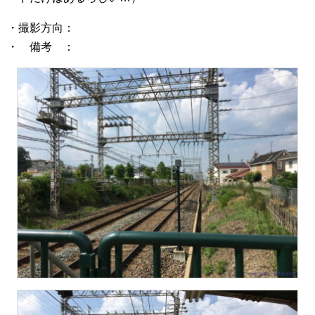
・撮影方向：
・ 備考 ：