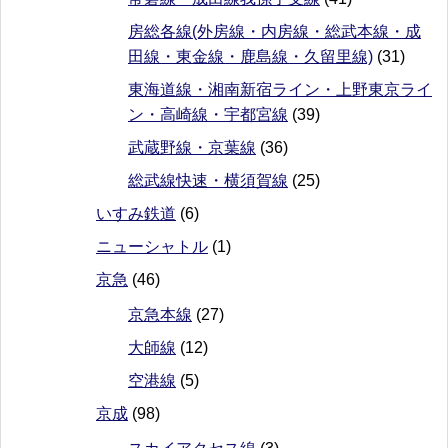
房総各線(外房線・内房線・総武本線・成
田線・東金線・鹿島線・久留里線)
(31)
東海道線・湘南新宿ライン・上野東京ライ
ン・高崎線・宇都宮線
(39)
武蔵野線・京葉線
(36)
総武線快速・横須賀線
(25)
いすみ鉄道
(6)
ニューシャトル
(1)
京急
(46)
京急本線
(27)
大師線
(12)
空港線
(5)
京成
(98)