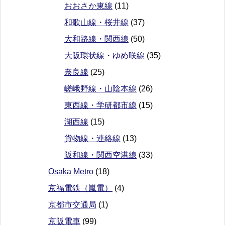
おおさか東線
(11)
和歌山線・桜井線
(37)
大和路線・関西線
(50)
大阪環状線・ゆめ咲線
(35)
奈良線
(25)
嵯峨野線・山陰本線
(26)
東西線・学研都市線
(15)
湖西線
(15)
貨物線・連絡線
(13)
阪和線・関西空港線
(33)
Osaka Metro
(18)
京福電鉄（嵐電）
(4)
京都市交通局
(1)
京阪電車
(99)