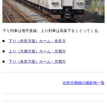
下り列車は地平直線。上り列車は高架下をくぐってくる。
■
下り（奈良方面）ホーム・奈良方
■
上り（京都方面）ホーム・京都方
■
下り（奈良方面）ホーム・京都方
近鉄京都線の撮影地一覧