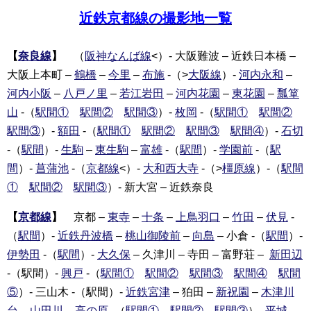
近鉄京都線の撮影地一覧
【
奈良線
】
（
阪神なんば線
<）- 大阪難波 – 近鉄日本橋 –
大阪上本町 –
鶴橋
–
今里
–
布施
-（>
大阪線
）-
河内永和
–
河内小阪
–
八戸ノ里
–
若江岩田
–
河内花園
–
東花園
–
瓢箪
山
-（
駅間①
駅間②
駅間③
）-
枚岡
-（
駅間①
駅間②
駅間③
）-
額田
-（
駅間①
駅間②
駅間③
駅間④
）-
石切
-（
駅間
）-
生駒
–
東生駒
–
富雄
-（
駅間
）-
学園前
-（
駅
間
）-
菖蒲池
-（
京都線
<）-
大和西大寺
-（>
橿原線
）-（
駅間
①
駅間②
駅間③
）- 新大宮 – 近鉄奈良
【
京都線
】
京都 –
東寺
–
十条
–
上鳥羽口
–
竹田
–
伏見
-
（
駅間
）-
近鉄丹波橋
–
桃山御陵前
–
向島
– 小倉 -（
駅間
）-
伊勢田
-（
駅間
）-
大久保
– 久津川 – 寺田 – 富野荘 –
新田辺
-（駅間）-
興戸
-（
駅間①
駅間②
駅間③
駅間④
駅間
⑤
）- 三山木 -（駅間）-
近鉄宮津
– 狛田 –
新祝園
–
木津川
台
–
山田川
–
高の原
-（
駅間①
駅間②
駅間③
）-
平城
-