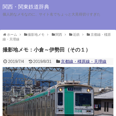
関西・関東鉄道辞典
個人的なメモなのに、サイト名でちょっと大見得切りすぎた
ホーム
撮影地メモ
関西
近鉄
京都線・橿原
線・天理線
撮影地メモ：小倉～伊勢田（その１）
2019/7/4
2019/8/31
京都線・橿原線・天理線