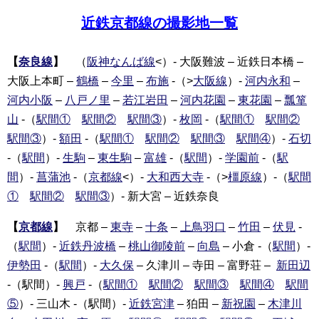
近鉄京都線の撮影地一覧
【
奈良線
】
（
阪神なんば線
<）- 大阪難波 – 近鉄日本橋 –
大阪上本町 –
鶴橋
–
今里
–
布施
-（>
大阪線
）-
河内永和
–
河内小阪
–
八戸ノ里
–
若江岩田
–
河内花園
–
東花園
–
瓢箪
山
-（
駅間①
駅間②
駅間③
）-
枚岡
-（
駅間①
駅間②
駅間③
）-
額田
-（
駅間①
駅間②
駅間③
駅間④
）-
石切
-（
駅間
）-
生駒
–
東生駒
–
富雄
-（
駅間
）-
学園前
-（
駅
間
）-
菖蒲池
-（
京都線
<）-
大和西大寺
-（>
橿原線
）-（
駅間
①
駅間②
駅間③
）- 新大宮 – 近鉄奈良
【
京都線
】
京都 –
東寺
–
十条
–
上鳥羽口
–
竹田
–
伏見
-
（
駅間
）-
近鉄丹波橋
–
桃山御陵前
–
向島
– 小倉 -（
駅間
）-
伊勢田
-（
駅間
）-
大久保
– 久津川 – 寺田 – 富野荘 –
新田辺
-（駅間）-
興戸
-（
駅間①
駅間②
駅間③
駅間④
駅間
⑤
）- 三山木 -（駅間）-
近鉄宮津
– 狛田 –
新祝園
–
木津川