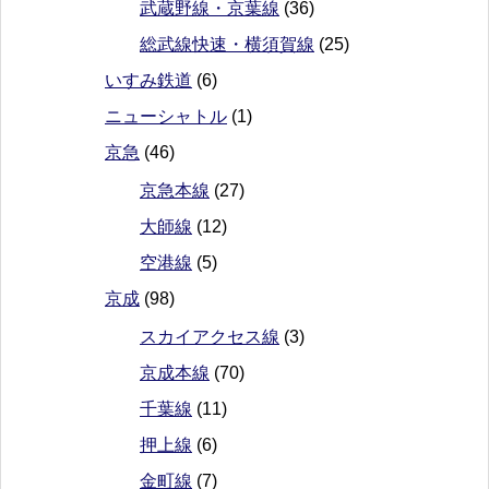
武蔵野線・京葉線
(36)
総武線快速・横須賀線
(25)
いすみ鉄道
(6)
ニューシャトル
(1)
京急
(46)
京急本線
(27)
大師線
(12)
空港線
(5)
京成
(98)
スカイアクセス線
(3)
京成本線
(70)
千葉線
(11)
押上線
(6)
金町線
(7)