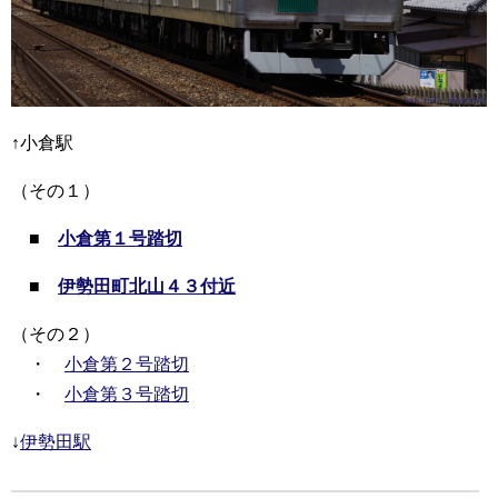
↑小倉駅
（その１）
■
小倉第１号踏切
■
伊勢田町北山４３付近
（その２）
・
小倉第２号踏切
・
小倉第３号踏切
↓
伊勢田駅