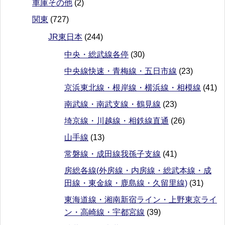
車庫その他
(2)
関東
(727)
JR東日本
(244)
中央・総武線各停
(30)
中央線快速・青梅線・五日市線
(23)
京浜東北線・根岸線・横浜線・相模線
(41)
南武線・南武支線・鶴見線
(23)
埼京線・川越線・相鉄線直通
(26)
山手線
(13)
常磐線・成田線我孫子支線
(41)
房総各線(外房線・内房線・総武本線・成
田線・東金線・鹿島線・久留里線)
(31)
東海道線・湘南新宿ライン・上野東京ライ
ン・高崎線・宇都宮線
(39)