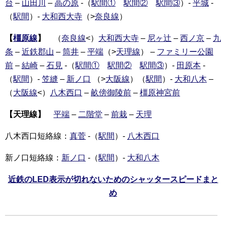
台
–
山田川
–
高の原
-（
駅間①
駅間②
駅間③
）-
平城
-
（
駅間
）-
大和西大寺
（>
奈良線
）
【
橿原線
】
（
奈良線
<）
大和西大寺
–
尼ヶ辻
–
西ノ京
–
九
条
–
近鉄郡山
–
筒井
–
平端
（>
天理線
） –
ファミリー公園
前
–
結崎
–
石見
-（
駅間①
駅間②
駅間③
）-
田原本
-
（
駅間
）-
笠縫
–
新ノ口
（>
大阪線
）（
駅間
）-
大和八木
–
（
大阪線
<）
八木西口
–
畝傍御陵前
–
橿原神宮前
【天理線】
平端
–
二階堂
–
前栽
–
天理
八木西口短絡線：
真菅
-（
駅間
）-
八木西口
新ノ口短絡線：
新ノ口
-（
駅間
）-
大和八木
近鉄のLED表示が切れないためのシャッタースピードまと
め