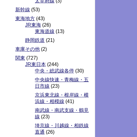
太宰府線
(3)
新幹線
(53)
東海地方
(43)
JR東海
(26)
東海道線
(13)
静岡鉄道
(21)
車庫その他
(2)
関東
(727)
JR東日本
(244)
中央・総武線各停
(30)
中央線快速・青梅線・五
日市線
(23)
京浜東北線・根岸線・横
浜線・相模線
(41)
南武線・南武支線・鶴見
線
(23)
埼京線・川越線・相鉄線
直通
(26)