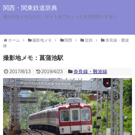
関西・関東鉄道辞典
個人的なメモなのに、サイト名でちょっと大見得切りすぎた
ホーム
撮影地メモ
関西
近鉄
奈良線・難波
線
撮影地メモ：菖蒲池駅
2017/8/13
2019/4/23
奈良線・難波線