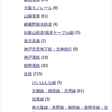
大阪モノレール
(9)
山陽電車
(61)
嵯峨野観光鉄道
(4)
比叡山鉄道(坂本ケーブル線)
(5)
泉北高速
(2)
神戸市営地下鉄・北神急行
(9)
神戸電鉄
(19)
能勢電鉄
(30)
近鉄
(215)
けいはんな線
(5)
京都線・橿原線・天理線
(61)
信貴線
(3)
南大阪線・長野線・御所線・道明寺線・吉