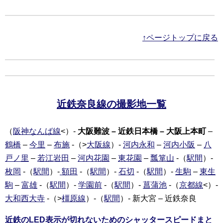
↑ページトップに戻る
近鉄奈良線の撮影地一覧
（
阪神なんば線
<）-
大阪難波 – 近鉄日本橋 – 大阪上本町
–
鶴橋
–
今里
–
布施
-（>
大阪線
）-
河内永和
–
河内小阪
–
八
戸ノ里
–
若江岩田
–
河内花園
–
東花園
–
瓢箪山
-（
駅間
）-
枚岡
-（
駅間
）-
額田
-（
駅間
）-
石切
-（
駅間
）-
生駒
–
東生
駒
–
富雄
-（
駅間
）-
学園前
-（
駅間
）-
菖蒲池
-（
京都線
<）-
大和西大寺
-（>
橿原線
）-（
駅間
）- 新大宮 – 近鉄奈良
近鉄のLED表示が切れないためのシャッタースピードまと