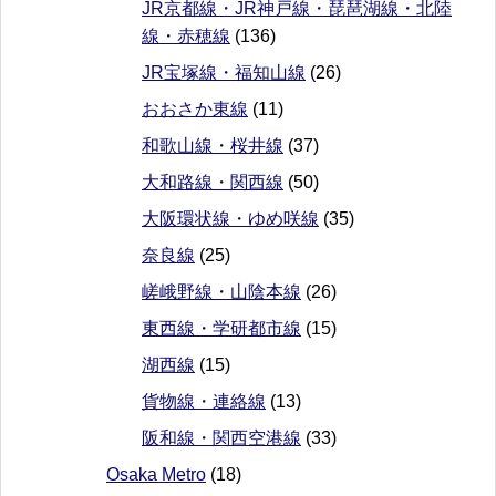
JR京都線・JR神戸線・琵琶湖線・北陸
線・赤穂線
(136)
JR宝塚線・福知山線
(26)
おおさか東線
(11)
和歌山線・桜井線
(37)
大和路線・関西線
(50)
大阪環状線・ゆめ咲線
(35)
奈良線
(25)
嵯峨野線・山陰本線
(26)
東西線・学研都市線
(15)
湖西線
(15)
貨物線・連絡線
(13)
阪和線・関西空港線
(33)
Osaka Metro
(18)