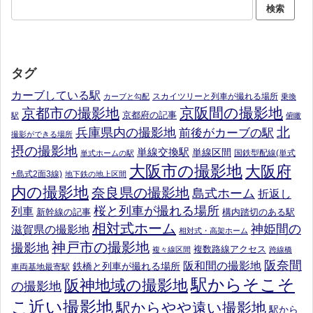
タグ
カーブしている駅
スカイツリーと列車が撮れる場所
カーブと勾配
乗換
京阪間の撮影地
京都市の撮影地
京都府の記事
駅
俯瞰
北
兵庫県内の撮影地
前後がカーブの駅
撮影ができる場所
摂の撮影地
単線交換駅
単線区間
国鉄型配線(単式
単式ホームの駅
大阪市の撮影地
大阪府
+島式2面3線)
地下鉄の地上区間
内の撮影地
奈良県の撮影地
島式ホーム
折返し
桜と列車が撮れる場所
列車
新幹線の記事
構内踏切のある駅
相対式ホーム
神姫間の
滋賀県の撮影地
相対式・高架ホーム
神戸市の撮影地
撮影地
複数路線アクセス
複々線区間
跨線橋
阪奈間
阪和間の撮影地
鉄橋と列車が撮れる場所
車両基地最寄駅
駅からそこそ
阪神地域の撮影地
の撮影地
こ近い撮影地
駅からやや遠い撮影地
駅から