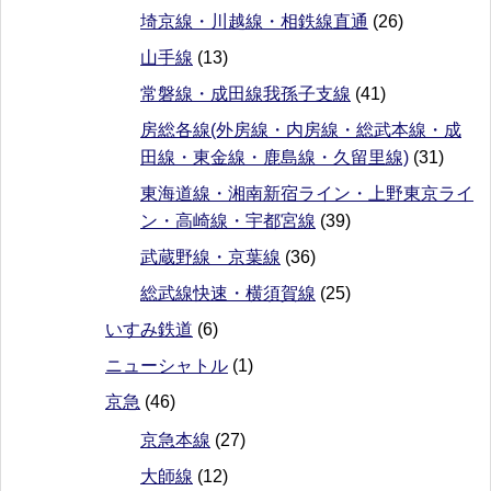
埼京線・川越線・相鉄線直通
(26)
山手線
(13)
常磐線・成田線我孫子支線
(41)
房総各線(外房線・内房線・総武本線・成
田線・東金線・鹿島線・久留里線)
(31)
東海道線・湘南新宿ライン・上野東京ライ
ン・高崎線・宇都宮線
(39)
武蔵野線・京葉線
(36)
総武線快速・横須賀線
(25)
いすみ鉄道
(6)
ニューシャトル
(1)
京急
(46)
京急本線
(27)
大師線
(12)