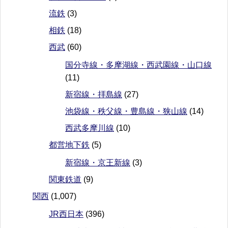
流鉄
(3)
相鉄
(18)
西武
(60)
国分寺線・多摩湖線・西武園線・山口線
(11)
新宿線・拝島線
(27)
池袋線・秩父線・豊島線・狭山線
(14)
西武多摩川線
(10)
都営地下鉄
(5)
新宿線・京王新線
(3)
関東鉄道
(9)
関西
(1,007)
JR西日本
(396)