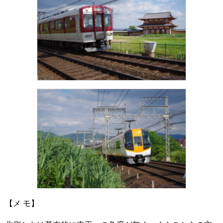
【メ モ】