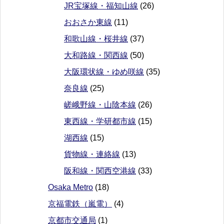
JR宝塚線・福知山線
(26)
おおさか東線
(11)
和歌山線・桜井線
(37)
大和路線・関西線
(50)
大阪環状線・ゆめ咲線
(35)
奈良線
(25)
嵯峨野線・山陰本線
(26)
東西線・学研都市線
(15)
湖西線
(15)
貨物線・連絡線
(13)
阪和線・関西空港線
(33)
Osaka Metro
(18)
京福電鉄（嵐電）
(4)
京都市交通局
(1)