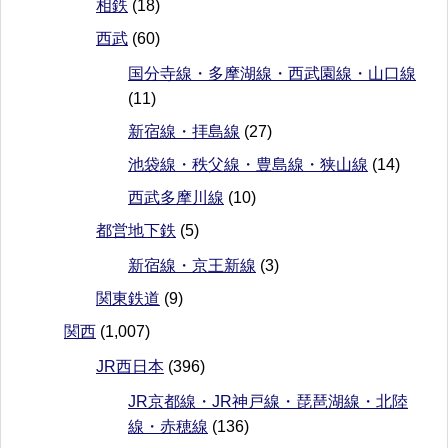
相鉄
(18)
西武
(60)
国分寺線・多摩湖線・西武園線・山口線
(11)
新宿線・拝島線
(27)
池袋線・秩父線・豊島線・狭山線
(14)
西武多摩川線
(10)
都営地下鉄
(5)
新宿線・京王新線
(3)
関東鉄道
(9)
関西
(1,007)
JR西日本
(396)
JR京都線・JR神戸線・琵琶湖線・北陸
線・赤穂線
(136)