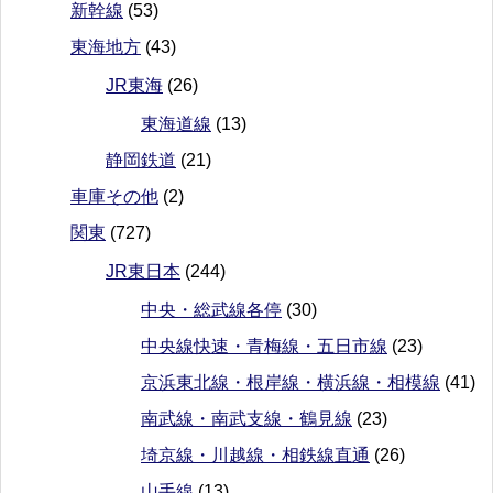
新幹線
(53)
東海地方
(43)
JR東海
(26)
東海道線
(13)
静岡鉄道
(21)
車庫その他
(2)
関東
(727)
JR東日本
(244)
中央・総武線各停
(30)
中央線快速・青梅線・五日市線
(23)
京浜東北線・根岸線・横浜線・相模線
(41)
南武線・南武支線・鶴見線
(23)
埼京線・川越線・相鉄線直通
(26)
山手線
(13)