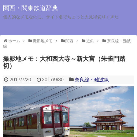
関西・関東鉄道辞典
個人的なメモなのに、サイト名でちょっと大見得切りすぎた
ホーム
撮影地メモ
関西
近鉄
奈良線・難波
線
撮影地メモ：大和西大寺～新大宮（朱雀門踏
切）
2017/7/20
2017/9/30
奈良線・難波線