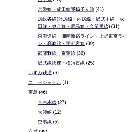
常磐線・成田線我孫子支線
(41)
房総各線(外房線・内房線・総武本線・成
田線・東金線・鹿島線・久留里線)
(31)
東海道線・湘南新宿ライン・上野東京ライ
ン・高崎線・宇都宮線
(39)
武蔵野線・京葉線
(36)
総武線快速・横須賀線
(25)
いすみ鉄道
(6)
ニューシャトル
(1)
京急
(46)
京急本線
(27)
大師線
(12)
空港線
(5)
京成
(98)