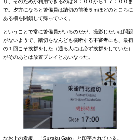
り、そのためか利用できるのは８：００から１７：００ま
で。夕方になると警備員は踏切の前後５ｍほどのところに
ある柵を閉鎖して帰っていく。
ということで常に警備員がいるのだが、撮影じたいは問題
がないようで、踏切をなんども横断する不審者にも、最初
の１回こそ挨拶をした（通る人には必ず挨拶をしていた）
がそのあとは放置プレイとあいなった。
なお上の看板、「Suzaku Gato」と印字されている。