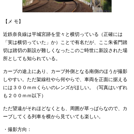
【メ モ】
近鉄奈良線は平城宮跡を堂々と横切っている（正確には
「実は横切っていた」か）ことで有名だが、ここ朱雀門踏
切は踏切の新設が難しくなったこのご時世に新設された場
所としても知られている。
カーブの途上にあり、カーブ外側となる南側のほうが撮影
しやすい。ただ架線柱やら何やらで、車両を正面に据える
には３００ｍｍくらいのレンズがほしい。（写真はいずれ
も２００ｍｍ以下）
ただ望遠がそれほどなくとも、周囲が草っぱらなので、カ
ーブしてくる列車を横から見ていても楽しい。
・撮影方向：