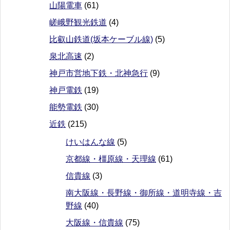
山陽電車
(61)
嵯峨野観光鉄道
(4)
比叡山鉄道(坂本ケーブル線)
(5)
泉北高速
(2)
神戸市営地下鉄・北神急行
(9)
神戸電鉄
(19)
能勢電鉄
(30)
近鉄
(215)
けいはんな線
(5)
京都線・橿原線・天理線
(61)
信貴線
(3)
南大阪線・長野線・御所線・道明寺線・吉
野線
(40)
大阪線・信貴線
(75)