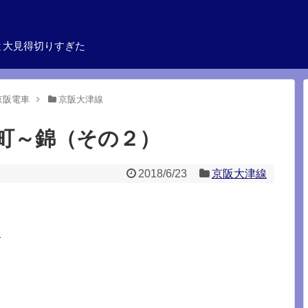
と大見得切りすぎた
京阪電車
京阪大津線
町～錦（その２）
2018/6/23
京阪大津線
）