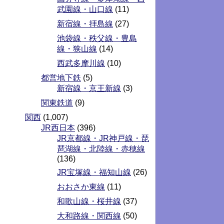
武園線・山口線
(11)
新宿線・拝島線
(27)
池袋線・秩父線・豊島
線・狭山線
(14)
西武多摩川線
(10)
都営地下鉄
(5)
新宿線・京王新線
(3)
関東鉄道
(9)
関西
(1,007)
JR西日本
(396)
JR京都線・JR神戸線・琵
琶湖線・北陸線・赤穂線
(136)
JR宝塚線・福知山線
(26)
おおさか東線
(11)
和歌山線・桜井線
(37)
大和路線・関西線
(50)