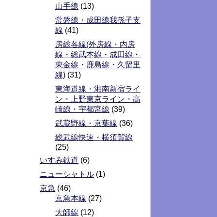
山手線
(13)
常磐線・成田線我孫子支
線
(41)
房総各線(外房線・内房
線・総武本線・成田線・
東金線・鹿島線・久留里
線)
(31)
東海道線・湘南新宿ライ
ン・上野東京ライン・高
崎線・宇都宮線
(39)
武蔵野線・京葉線
(36)
総武線快速・横須賀線
(25)
いすみ鉄道
(6)
ニューシャトル
(1)
京急
(46)
京急本線
(27)
大師線
(12)