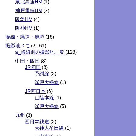
泉北高速HM
(1)
神戸電鉄HM
(2)
阪急HM
(4)
阪神HM
(1)
廃線・廃道・廃墟
(16)
撮影地メモ
(2,161)
a_路線別の撮影地一覧
(123)
中国・四国
(8)
JR四国
(3)
予讃線
(3)
瀬戸大橋線
(1)
JR西日本
(6)
山陰本線
(1)
瀬戸大橋線
(5)
九州
(3)
西日本鉄道
(3)
天神大牟田線
(1)