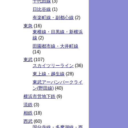
千代田線
(3)
日比谷線
(1)
有楽町線・副都心線
(2)
東急
(16)
東横線・目黒線・新横浜
線
(2)
田園都市線・大井町線
(14)
東武
(107)
スカイツリーライン
(36)
東上線・越生線
(28)
東武アーバンパークライ
ン(野田線)
(40)
横浜市営地下鉄
(9)
流鉄
(3)
相鉄
(18)
西武
(60)
国分寺線・多摩湖線・西