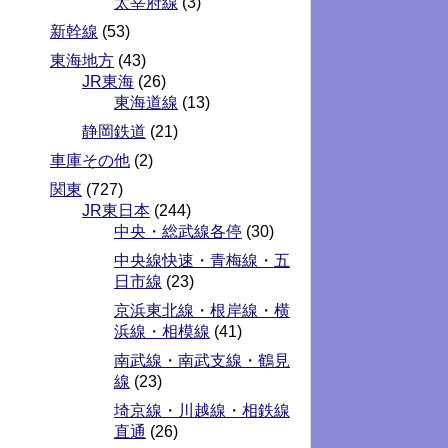
太宰府線
(3)
新幹線
(53)
東海地方
(43)
JR東海
(26)
東海道線
(13)
静岡鉄道
(21)
車庫その他
(2)
関東
(727)
JR東日本
(244)
中央・総武線各停
(30)
中央線快速・青梅線・五
日市線
(23)
京浜東北線・根岸線・横
浜線・相模線
(41)
南武線・南武支線・鶴見
線
(23)
埼京線・川越線・相鉄線
直通
(26)