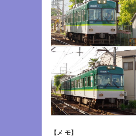
【メ モ】