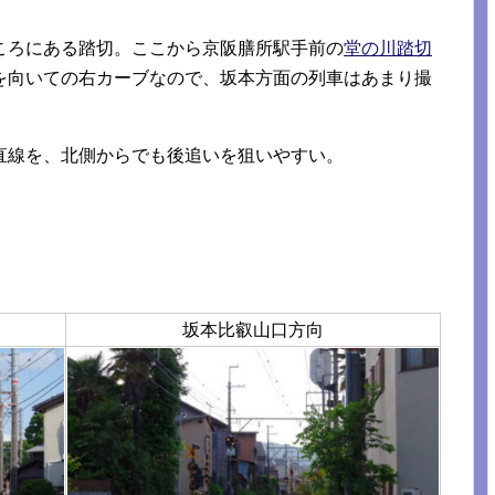
ころにある踏切。ここから京阪膳所駅手前の
堂の川踏切
を向いての右カーブなので、坂本方面の列車はあまり撮
直線を、北側からでも後追いを狙いやすい。
坂本比叡山口方向