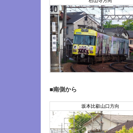
石山寺方向
■南側から
坂本比叡山口方向