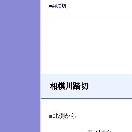
■錦踏切
相模川踏切
■北側から