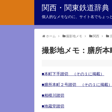
関西・関東鉄道辞典
個人的なメモなのに、サイト名でちょっ
ホーム
撮影地メモ
関西
撮影地メモ：膳所本
■本町下手踏切 （その１に掲載）
■膳所本町２号踏切 （その１に掲載
■相模川踏切
■地蔵堂踏切