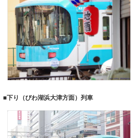
■下り（びわ湖浜大津方面）列車