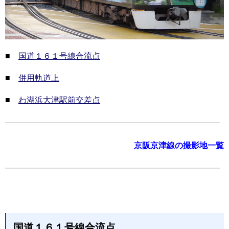
■
国道１６１号線合流点
■
併用軌道上
■
わ湖浜大津駅前交差点
京阪京津線の撮影地一覧
国道１６１号線合流点