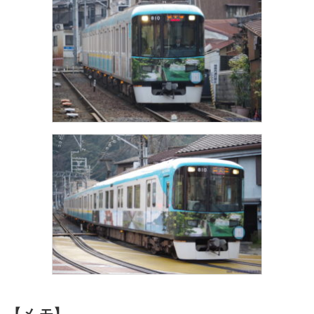
【メ モ】