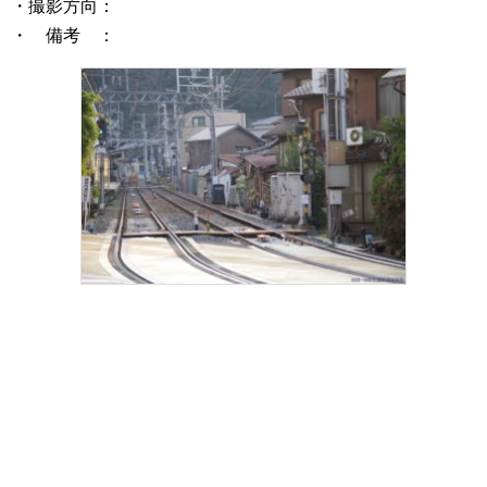
・撮影方向：
・ 備考 ：