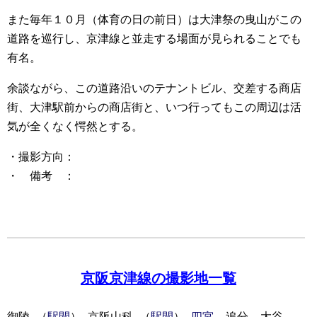
また毎年１０月（体育の日の前日）は大津祭の曳山がこの
道路を巡行し、京津線と並走する場面が見られることでも
有名。
余談ながら、この道路沿いのテナントビル、交差する商店
街、大津駅前からの商店街と、いつ行ってもこの周辺は活
気が全くなく愕然とする。
・撮影方向：
・ 備考 ：
京阪京津線の撮影地一覧
御陵 -（
駅間
）- 京阪山科 -（
駅間
）-
四宮
– 追分 – 大谷 -