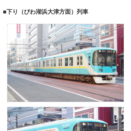
■下り（びわ湖浜大津方面）列車