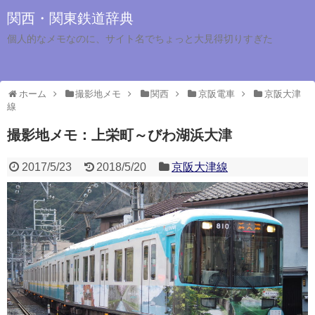
関西・関東鉄道辞典
個人的なメモなのに、サイト名でちょっと大見得切りすぎた
ホーム
撮影地メモ
関西
京阪電車
京阪大津
線
撮影地メモ：上栄町～びわ湖浜大津
2017/5/23
2018/5/20
京阪大津線