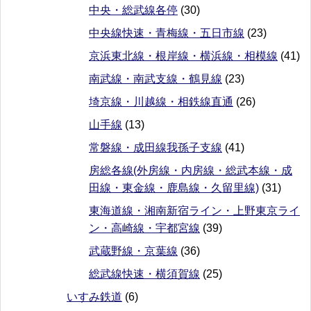
中央・総武線各停
(30)
中央線快速・青梅線・五日市線
(23)
京浜東北線・根岸線・横浜線・相模線
(41)
南武線・南武支線・鶴見線
(23)
埼京線・川越線・相鉄線直通
(26)
山手線
(13)
常磐線・成田線我孫子支線
(41)
房総各線(外房線・内房線・総武本線・成
田線・東金線・鹿島線・久留里線)
(31)
東海道線・湘南新宿ライン・上野東京ライ
ン・高崎線・宇都宮線
(39)
武蔵野線・京葉線
(36)
総武線快速・横須賀線
(25)
いすみ鉄道
(6)