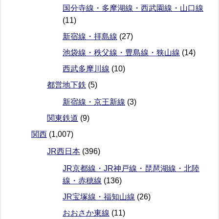
国分寺線・多摩湖線・西武園線・山口線
(11)
新宿線・拝島線
(27)
池袋線・秩父線・豊島線・狭山線
(14)
西武多摩川線
(10)
都営地下鉄
(5)
新宿線・京王新線
(3)
関東鉄道
(9)
関西
(1,007)
JR西日本
(396)
JR京都線・JR神戸線・琵琶湖線・北陸
線・赤穂線
(136)
JR宝塚線・福知山線
(26)
おおさか東線
(11)