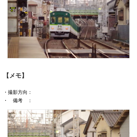
【メモ】
・撮影方向：
・ 備考 ：