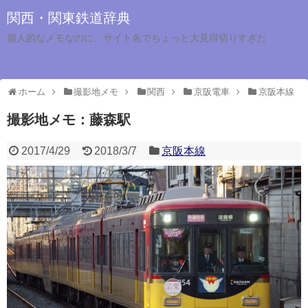
関西・関東鉄道辞典
個人的なメモなのに、サイト名でちょっと大見得切りすぎた
ホーム
撮影地メモ
関西
京阪電車
京阪本線
撮影地メモ：藤森駅
2017/4/29
2018/3/7
京阪本線