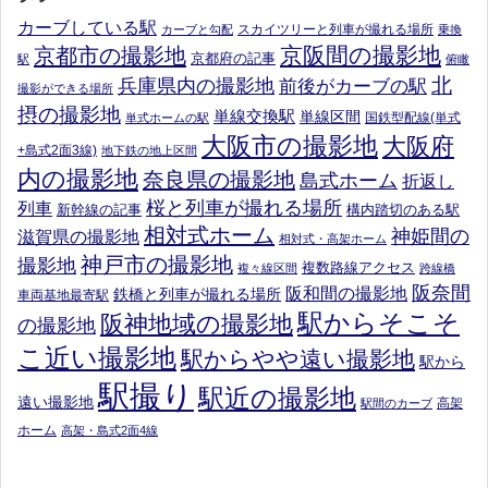
カーブしている駅
スカイツリーと列車が撮れる場所
カーブと勾配
乗換
京阪間の撮影地
京都市の撮影地
京都府の記事
駅
俯瞰
北
兵庫県内の撮影地
前後がカーブの駅
撮影ができる場所
摂の撮影地
単線交換駅
単線区間
国鉄型配線(単式
単式ホームの駅
大阪市の撮影地
大阪府
+島式2面3線)
地下鉄の地上区間
内の撮影地
奈良県の撮影地
島式ホーム
折返し
桜と列車が撮れる場所
列車
新幹線の記事
構内踏切のある駅
相対式ホーム
神姫間の
滋賀県の撮影地
相対式・高架ホーム
神戸市の撮影地
撮影地
複数路線アクセス
複々線区間
跨線橋
阪奈間
阪和間の撮影地
鉄橋と列車が撮れる場所
車両基地最寄駅
駅からそこそ
阪神地域の撮影地
の撮影地
こ近い撮影地
駅からやや遠い撮影地
駅から
駅撮り
駅近の撮影地
遠い撮影地
高架
駅間のカーブ
ホーム
高架・島式2面4線