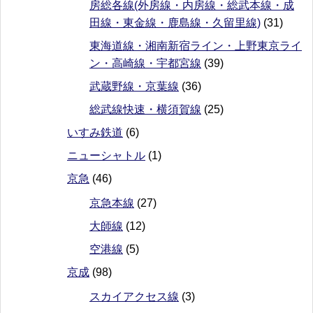
房総各線(外房線・内房線・総武本線・成
田線・東金線・鹿島線・久留里線)
(31)
東海道線・湘南新宿ライン・上野東京ライ
ン・高崎線・宇都宮線
(39)
武蔵野線・京葉線
(36)
総武線快速・横須賀線
(25)
いすみ鉄道
(6)
ニューシャトル
(1)
京急
(46)
京急本線
(27)
大師線
(12)
空港線
(5)
京成
(98)
スカイアクセス線
(3)