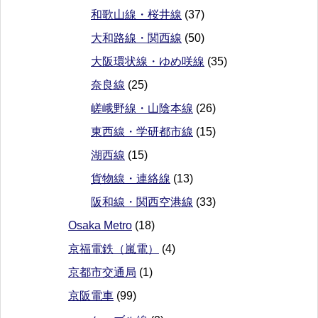
和歌山線・桜井線
(37)
大和路線・関西線
(50)
大阪環状線・ゆめ咲線
(35)
奈良線
(25)
嵯峨野線・山陰本線
(26)
東西線・学研都市線
(15)
湖西線
(15)
貨物線・連絡線
(13)
阪和線・関西空港線
(33)
Osaka Metro
(18)
京福電鉄（嵐電）
(4)
京都市交通局
(1)
京阪電車
(99)