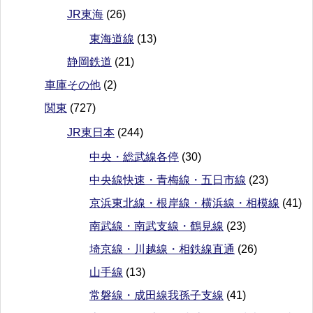
JR東海
(26)
東海道線
(13)
静岡鉄道
(21)
車庫その他
(2)
関東
(727)
JR東日本
(244)
中央・総武線各停
(30)
中央線快速・青梅線・五日市線
(23)
京浜東北線・根岸線・横浜線・相模線
(41)
南武線・南武支線・鶴見線
(23)
埼京線・川越線・相鉄線直通
(26)
山手線
(13)
常磐線・成田線我孫子支線
(41)