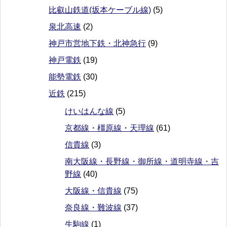
比叡山鉄道(坂本ケーブル線)
(5)
泉北高速
(2)
神戸市営地下鉄・北神急行
(9)
神戸電鉄
(19)
能勢電鉄
(30)
近鉄
(215)
けいはんな線
(5)
京都線・橿原線・天理線
(61)
信貴線
(3)
南大阪線・長野線・御所線・道明寺線・吉
野線
(40)
大阪線・信貴線
(75)
奈良線・難波線
(37)
生駒線
(1)