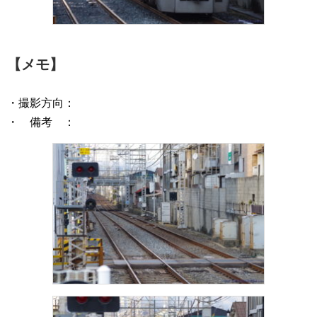
【メモ】
・撮影方向：
・ 備考 ：