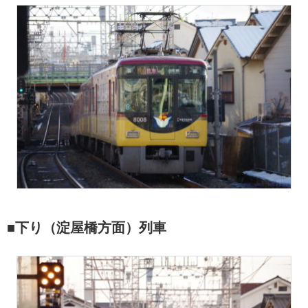
■下り（淀屋橋方面）列車