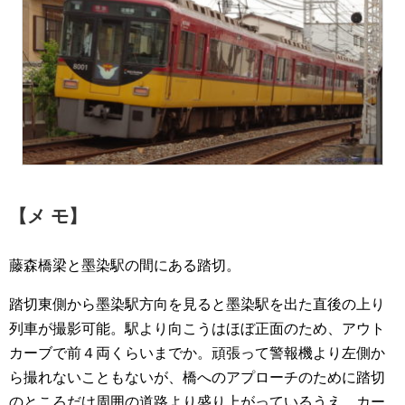
【メ モ】
藤森橋梁と墨染駅の間にある踏切。
踏切東側から墨染駅方向を見ると墨染駅を出た直後の上り
列車が撮影可能。駅より向こうはほぼ正面のため、アウト
カーブで前４両くらいまでか。頑張って警報機より左側か
ら撮れないこともないが、橋へのアプローチのために踏切
のところだけ周囲の道路より盛り上がっているうえ、カー