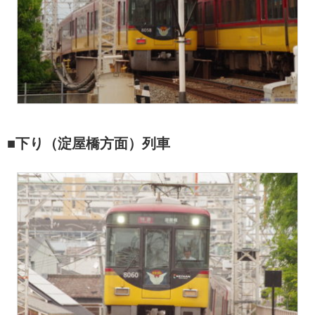
■下り（淀屋橋方面）列車