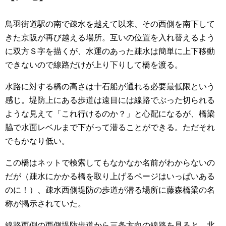
鳥羽街道駅の南で疎水を越えて以来、その西側を南下して
きた京阪が再び越える場所。互いの位置を入れ替えるよう
に双方Ｓ字を描くが、水運のあった疎水は簡単に上下移動
できないので線路だけが上り下りして橋を渡る。
水路に対する橋の高さは十石船が通れる必要最低限という
感じ。堤防上にある歩道は遠目には線路でぶった切られる
ような見えて「これ行けるのか？」と心配になるが、橋梁
脇で水面レベルまで下がって潜ることができる。ただそれ
でもかなり低い。
この橋はネットで検索してもなかなか名前がわからないの
だが（疎水にかかる橋を取り上げるページはいっぱいある
のに！）、疎水西側堤防の歩道が潜る場所に藤森橋梁の名
称が掲示されていた。
線路西側の西側堤防歩道から三条方向の線路を見ると、北