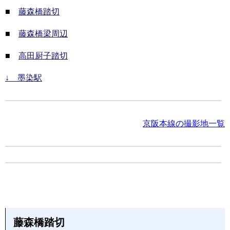
■
藤森橋踏切
■
藤森橋梁周辺
■
高田厨子踏切
↓ 墨染駅
京阪本線の撮影地一覧
藤森橋踏切