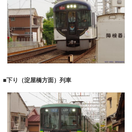
■下り（淀屋橋方面）列車