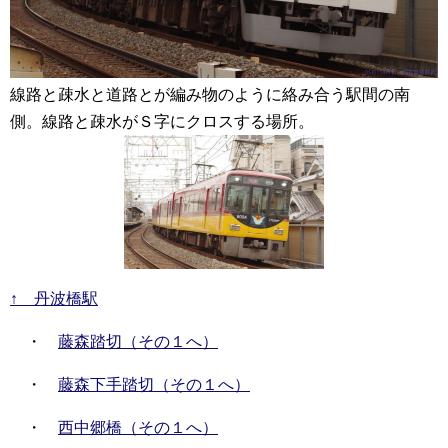
線路と疎水と道路とが編み物のように絡み合う駅間の南
側。線路と疎水がＳ字にクロスする場所。
↑ 丹波橋駅
・
藤森踏切（その１へ）
・
藤森下手踏切（その１へ）
・
西中郷橋（その１へ）