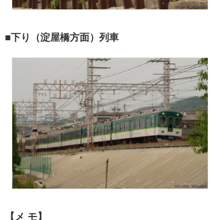
■下り（淀屋橋方面）列車
【メ モ】