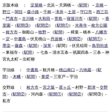
京阪本線 ：
淀屋橋
– 北浜 – 天満橋 – （
駅間
） –
京橋
–
野江
–
関目
–
森小路
–
千林
–
滝井
–
土居
–
守口市
–
西三荘
–
門真市
–
古川橋
–
大和田
–
萱島
–
寝屋川市
-（
駅間
） –
香
里園
-（
駅間③
）（
駅間②
）（
駅間①
）-
光善寺
–
枚方公園
–
枚方市
– 御殿山 –
牧野
– （
駅間
） – 樟葉 – 橋本 –
八幡市
–
淀
–
中書島
– 伏見桃山 –
丹波橋
-（
駅間②
）（
駅間①
）-
墨染
–
藤森
-（
駅間
）-
深草
-（駅間）- 伏見稲荷 –
鳥羽街道
– 東福寺 -（
駅間
） – 七条 – 清水五条 – 祇園四条 – 三条 – 神
宮丸太町 – 出町柳
宇治線 ：
中書島
– 観月橋 –
桃山南口
–
六地蔵
-（
駅
間
）-
木幡
-（
駅間
）-
黄檗
– 三室戸 – 宇治
交野線 ：
枚方市
–
宮之阪
–
星ヶ丘
– 村野 –
郡津
–
交野
市
-（
駅間②
）- 河内森 -（
駅間①
）（
駅間②
）（駅間③）-
私市