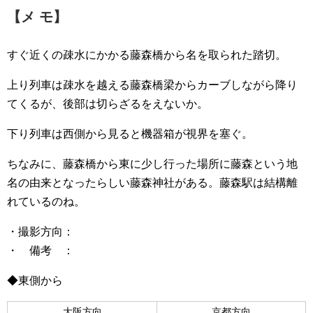
【メ モ】
すぐ近くの疎水にかかる藤森橋から名を取られた踏切。
上り列車は疎水を越える藤森橋梁からカーブしながら降り
てくるが、後部は切らざるをえないか。
下り列車は西側から見ると機器箱が視界を塞ぐ。
ちなみに、藤森橋から東に少し行った場所に藤森という地
名の由来となったらしい藤森神社がある。藤森駅は結構離
れているのね。
・撮影方向：
・ 備考 ：
◆東側から
大阪方向
京都方向