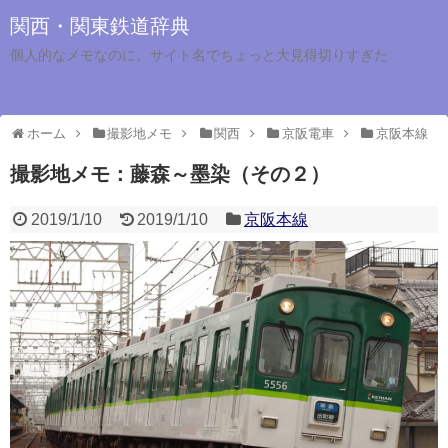
関西・関東鉄道辞典
個人的なメモなのに、サイト名でちょっと大見得切りすぎた
ホーム
撮影地メモ
関西
京阪電車
京阪本線
撮影地メモ：藤森～墨染（その２）
2019/1/10
2019/1/10
京阪本線