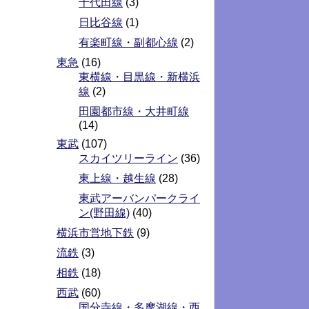
千代田線
(3)
日比谷線
(1)
有楽町線・副都心線
(2)
東急
(16)
東横線・目黒線・新横浜
線
(2)
田園都市線・大井町線
(14)
東武
(107)
スカイツリーライン
(36)
東上線・越生線
(28)
東武アーバンパークライ
ン(野田線)
(40)
横浜市営地下鉄
(9)
流鉄
(3)
相鉄
(18)
西武
(60)
国分寺線・多摩湖線・西