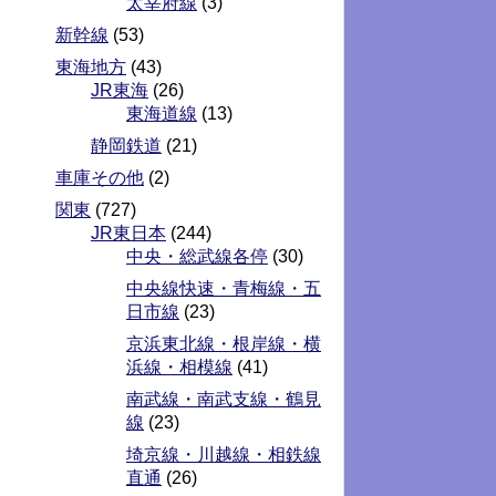
太宰府線
(3)
新幹線
(53)
東海地方
(43)
JR東海
(26)
東海道線
(13)
静岡鉄道
(21)
車庫その他
(2)
関東
(727)
JR東日本
(244)
中央・総武線各停
(30)
中央線快速・青梅線・五
日市線
(23)
京浜東北線・根岸線・横
浜線・相模線
(41)
南武線・南武支線・鶴見
線
(23)
埼京線・川越線・相鉄線
直通
(26)