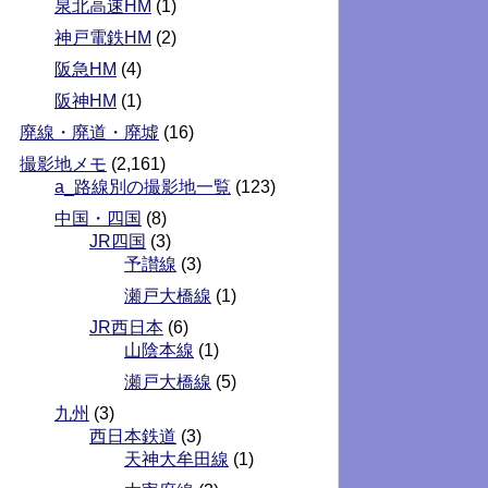
泉北高速HM
(1)
神戸電鉄HM
(2)
阪急HM
(4)
阪神HM
(1)
廃線・廃道・廃墟
(16)
撮影地メモ
(2,161)
a_路線別の撮影地一覧
(123)
中国・四国
(8)
JR四国
(3)
予讃線
(3)
瀬戸大橋線
(1)
JR西日本
(6)
山陰本線
(1)
瀬戸大橋線
(5)
九州
(3)
西日本鉄道
(3)
天神大牟田線
(1)