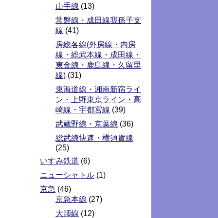
山手線
(13)
常磐線・成田線我孫子支
線
(41)
房総各線(外房線・内房
線・総武本線・成田線・
東金線・鹿島線・久留里
線)
(31)
東海道線・湘南新宿ライ
ン・上野東京ライン・高
崎線・宇都宮線
(39)
武蔵野線・京葉線
(36)
総武線快速・横須賀線
(25)
いすみ鉄道
(6)
ニューシャトル
(1)
京急
(46)
京急本線
(27)
大師線
(12)