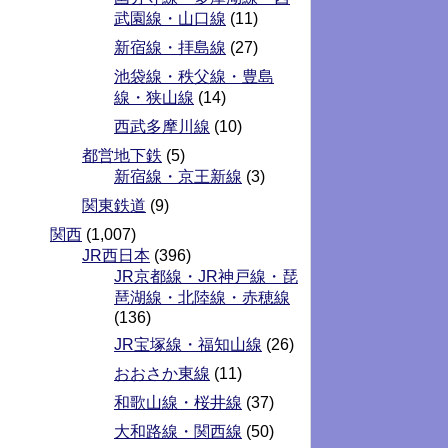
武園線・山口線
(11)
新宿線・拝島線
(27)
池袋線・秩父線・豊島
線・狭山線
(14)
西武多摩川線
(10)
都営地下鉄
(5)
新宿線・京王新線
(3)
関東鉄道
(9)
関西
(1,007)
JR西日本
(396)
JR京都線・JR神戸線・琵
琶湖線・北陸線・赤穂線
(136)
JR宝塚線・福知山線
(26)
おおさか東線
(11)
和歌山線・桜井線
(37)
大和路線・関西線
(50)