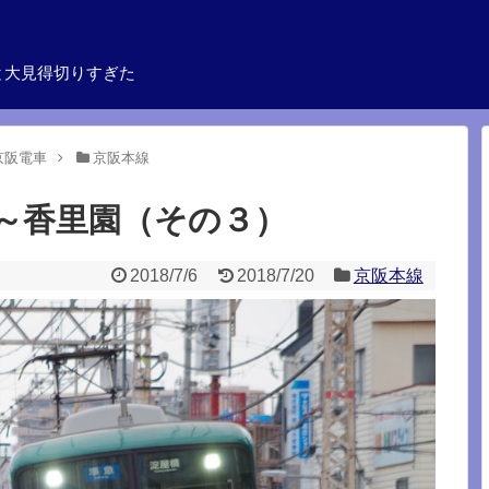
と大見得切りすぎた
京阪電車
京阪本線
～香里園（その３）
2018/7/6
2018/7/20
京阪本線