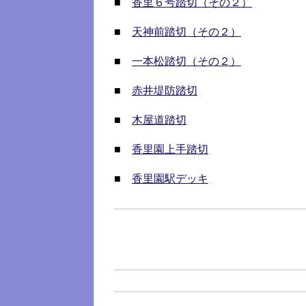
■
香里６号踏切（その２）
■
天神前踏切（その２）
■
一本松踏切（その２）
■
赤井堤防踏切
■
木屋道踏切
■
香里園上手踏切
■
香里園駅デッキ