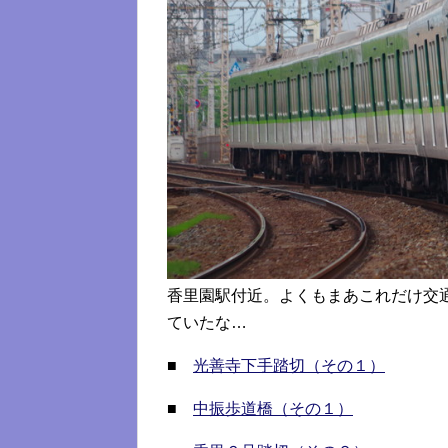
香里園駅付近。よくもまあこれだけ交
ていたな…
■
光善寺下手踏切（その１）
■
中振歩道橋（その１）