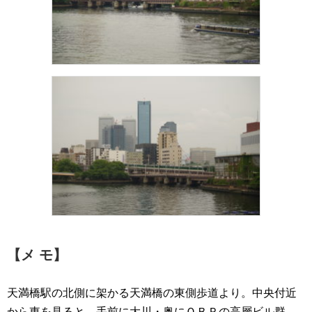
【メ モ】
天満橋駅の北側に架かる天満橋の東側歩道より。中央付近
から東を見ると、手前に大川・奥にＯＢＰの高層ビル群、