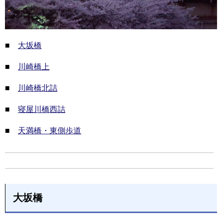
■
大坂橋
■
川崎橋上
■
川崎橋北詰
■
寝屋川橋西詰
■
天満橋・東側歩道
大坂橋