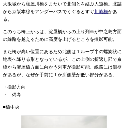
大阪城から寝屋川橋をまたいで北側とを結ぶ人道橋。北詰
から京阪本線をアンダーパスでくぐるとすぐ
川崎橋
があ
る。
このうち橋上からは、淀屋橋からの上り列車が中之島方面
の線路を越えるために高度を上げるところを撮影可能。
また橋が高い位置にあるため北側は１ループ半の螺旋状に
地表へ降りる形となっているが、この上側の折返し部で京
橋から淀屋橋方面に向かう列車が撮影可能。線路には側壁
があるが、なぜか手前に１か所側壁が低い部分がある。
・撮影方向：
・ 備考 ：
■橋中央