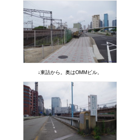
↓東詰から。奥はOMMビル。