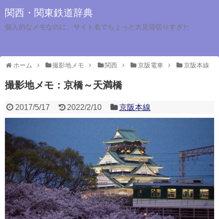
関西・関東鉄道辞典
個人的なメモなのに、サイト名でちょっと大見得切りすぎた
ホーム
撮影地メモ
関西
京阪電車
京阪本線
撮影地メモ：京橋～天満橋
2017/5/17
2022/2/10
京阪本線