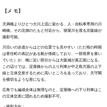
【メ モ】
天満橋よりひとつ大川上流に架かる、人・自転車専用の川
崎橋。その北側のたもと付近から、寝屋川を渡る京阪線が
撮影可能。
川沿いの歩道からはどの位置でも見やすい（ただ桜の時期
は香住町の表記がある船が係留しており、一部視界を塞い
でいた）が、橋に近い部分からは大阪城が真正面になる。
この辺りでは、淀屋橋からの上り列車が中之島方面の上下
線と立体交差するために高いところを走っており、天守閣
を横切るような形になる。
広角でも編成全体は無理なのと、淀屋橋への下り列車はこ
の立体交差に隠れるため撮影不可。
・撮影方向：