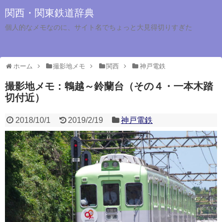
関西・関東鉄道辞典
個人的なメモなのに、サイト名でちょっと大見得切りすぎた
ホーム
撮影地メモ
関西
神戸電鉄
撮影地メモ：鵯越～鈴蘭台（その４・一本木踏
切付近）
2018/10/1
2019/2/19
神戸電鉄