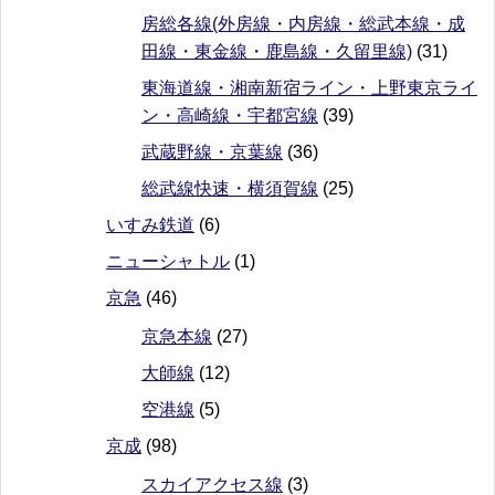
房総各線(外房線・内房線・総武本線・成
田線・東金線・鹿島線・久留里線)
(31)
東海道線・湘南新宿ライン・上野東京ライ
ン・高崎線・宇都宮線
(39)
武蔵野線・京葉線
(36)
総武線快速・横須賀線
(25)
いすみ鉄道
(6)
ニューシャトル
(1)
京急
(46)
京急本線
(27)
大師線
(12)
空港線
(5)
京成
(98)
スカイアクセス線
(3)