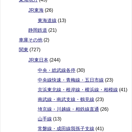
JR東海
(26)
東海道線
(13)
静岡鉄道
(21)
車庫その他
(2)
関東
(727)
JR東日本
(244)
中央・総武線各停
(30)
中央線快速・青梅線・五日市線
(23)
京浜東北線・根岸線・横浜線・相模線
(41)
南武線・南武支線・鶴見線
(23)
埼京線・川越線・相鉄線直通
(26)
山手線
(13)
常磐線・成田線我孫子支線
(41)