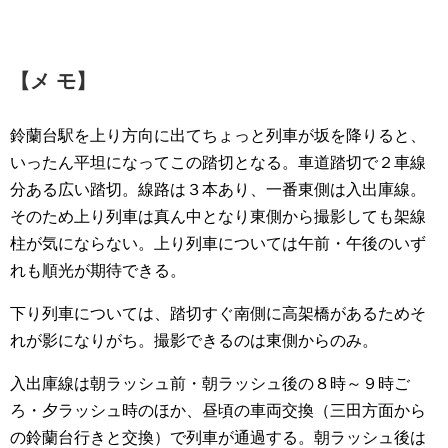
【メ モ】
鈴蘭台駅を上り方向に出てちょっと列車が坂を降りると、
いったん平坦になってこの踏切となる。車道踏切で２車線
分ある広い踏切。線路は３本あり、一番東側は入出庫線。
そのため上り列車は真ん中となり東側から撮影しても架線
柱が気にならない。上り列車については午前・午後のいず
れも順光が期待できる。
下り列車については、踏切すぐ南側に高架橋があるためそ
れが影になりがち。撮影できるのは東側からのみ。
入出庫線は朝ラッシュ前・朝ラッシュ後の８時～９時ご
ろ・夕ラッシュ時のほか、昼頃の車両交換（三田方面から
の鈴蘭台行きと交換）で列車が通過する。朝ラッシュ後は