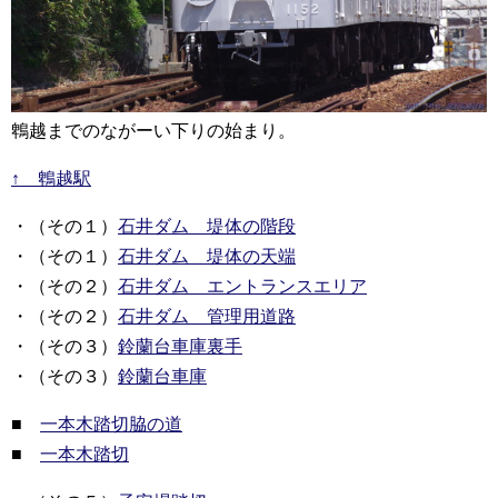
鵯越までのながーい下りの始まり。
↑ 鵯越駅
・（その１）
石井ダム 堤体の階段
・（その１）
石井ダム 堤体の天端
・（その２）
石井ダム エントランスエリア
・（その２）
石井ダム 管理用道路
・（その３）
鈴蘭台車庫裏手
・（その３）
鈴蘭台車庫
■
一本木踏切脇の道
■
一本木踏切