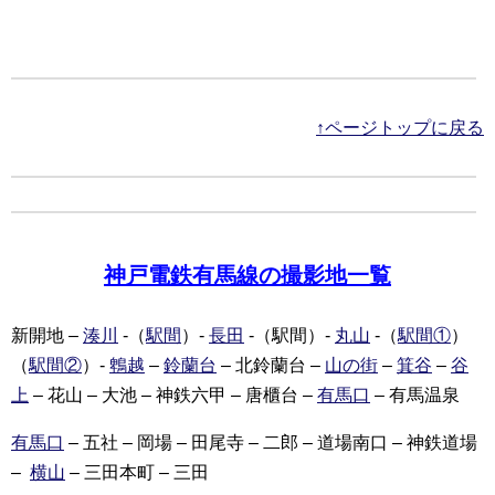
↑ページトップに戻る
神戸電鉄有馬線の撮影地一覧
新開地 –
湊川
-（
駅間
）-
長田
-（駅間）-
丸山
-（
駅間①
）
（
駅間②
）-
鵯越
–
鈴蘭台
– 北鈴蘭台 –
山の街
–
箕谷
–
谷
上
– 花山 – 大池 – 神鉄六甲 – 唐櫃台 –
有馬口
– 有馬温泉
有馬口
– 五社 – 岡場 – 田尾寺 – 二郎 – 道場南口 – 神鉄道場
–
横山
– 三田本町 – 三田