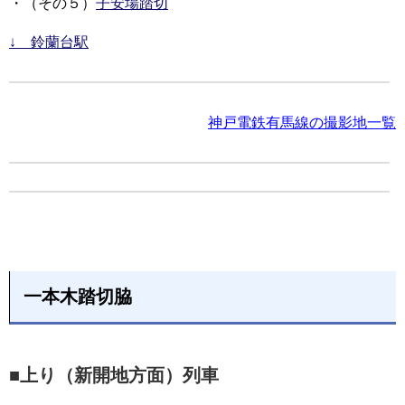
・（その５）
子安場踏切
↓ 鈴蘭台駅
神戸電鉄有馬線の撮影地一覧
一本木踏切脇
■上り（新開地方面）列車