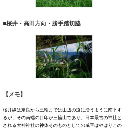
■桜井・高田方向・勝手踏切脇
【メモ】
桜井線は奈良から三輪までは山辺の道に沿うように南下す
るが、その南端の目印が三輪山であり、日本最古の神社と
される大神神社の神体そのものとしての威容はやはりこの