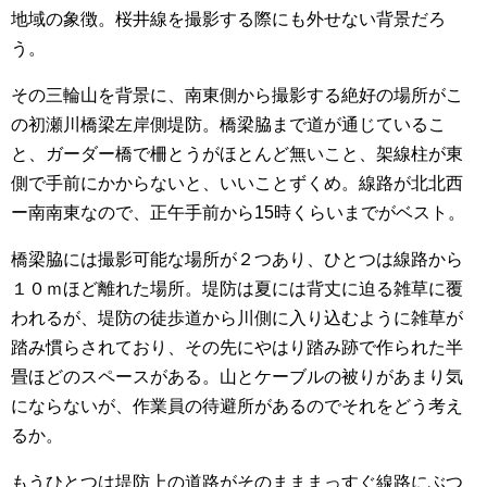
地域の象徴。桜井線を撮影する際にも外せない背景だろ
う。
その三輪山を背景に、南東側から撮影する絶好の場所がこ
の初瀬川橋梁左岸側堤防。橋梁脇まで道が通じているこ
と、ガーダー橋で柵とうがほとんど無いこと、架線柱が東
側で手前にかからないと、いいことずくめ。線路が北北西
ー南南東なので、正午手前から15時くらいまでがベスト。
橋梁脇には撮影可能な場所が２つあり、ひとつは線路から
１０ｍほど離れた場所。堤防は夏には背丈に迫る雑草に覆
われるが、堤防の徒歩道から川側に入り込むように雑草が
踏み慣らされており、その先にやはり踏み跡で作られた半
畳ほどのスペースがある。山とケーブルの被りがあまり気
にならないが、作業員の待避所があるのでそれをどう考え
るか。
もうひとつは堤防上の道路がそのまままっすぐ線路にぶつ