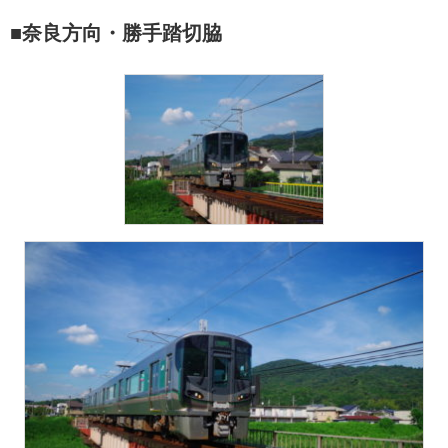
■奈良方向・勝手踏切脇