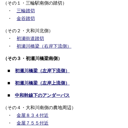
（その１・三輪駅南側の踏切）
・
三輪踏切
・
金谷踏切
（その２・大和川北側）
・
初瀬街道踏切
・
初瀬川橋梁（右岸下流側）
（その３・初瀬川橋梁南側）
■
初瀬川橋梁（左岸下流側）
■
初瀬川橋梁（左岸上流側）
■
中和幹線下のアンダーパス
（その４・大和川南側の農地周辺）
・
金屋８３４付近
・
金屋７５５付近