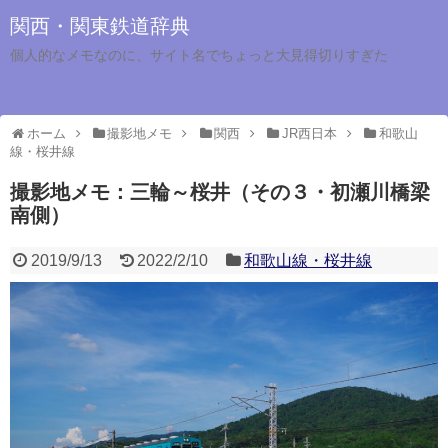
関西・関東鉄道辞典
個人的なメモなのに、サイト名でちょっと大見得切りすぎた
ホーム
撮影地メモ
関西
JR西日本
和歌山
線・桜井線
撮影地メモ：三輪～桜井（その３・初瀬川橋梁
南側）
2019/9/13
2022/2/10
和歌山線・桜井線