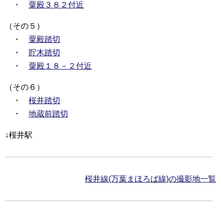
・
粟殿３８２付近
（その５）
・
粟殿踏切
・
貯木踏切
・
粟殿１８－２付近
（その６）
・
桜井踏切
・
地蔵前踏切
↓桜井駅
桜井線(万葉まほろば線)の撮影地一覧